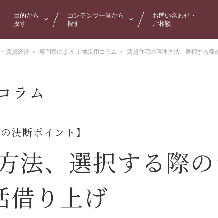
目的から
コンテンツ一覧から
お問い合わせ・
探す
探す
ご相談
活用・賃貸経営
＞
専門家による 土地活用コラム
＞
賃貸住宅の管理方法、選択する際の
コラム
用の決断ポイント】
方法、選択する際の
一括借り上げ