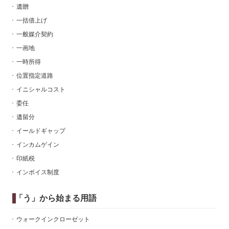
遺贈
一括借上げ
一般媒介契約
一画地
一時所得
位置指定道路
イニシャルコスト
委任
遺留分
イールドギャップ
インカムゲイン
印紙税
インボイス制度
「う」から始まる用語
ウォークインクローゼット