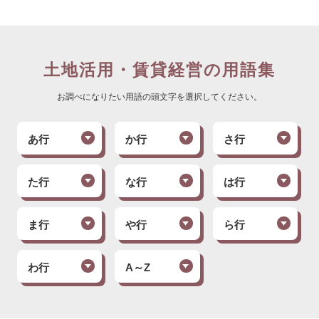
土地活用・賃貸経営の用語集
お調べになりたい用語の頭文字を選択してください。
あ行
か行
さ行
た行
な行
は行
ま行
や行
ら行
わ行
A～Z