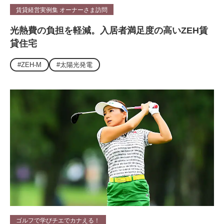
賃貸経営実例集 オーナーさま訪問
光熱費の負担を軽減。入居者満足度の高いZEH賃
貸住宅
#ZEH-M
#太陽光発電
ゴルフで学びチエでカナえる！