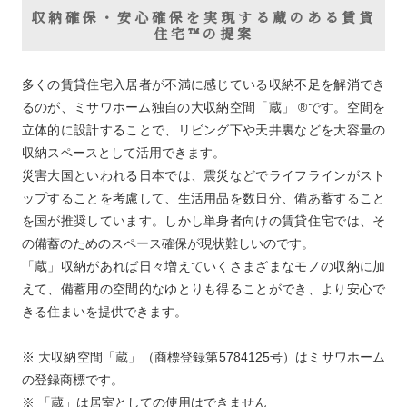
収納確保・安心確保を実現する蔵のある賃貸
住宅™の提案
多くの賃貸住宅入居者が不満に感じている収納不足を解消でき
るのが、ミサワホーム独自の大収納空間「蔵」 ®です。空間を
立体的に設計することで、リビング下や天井裏などを大容量の
収納スペースとして活用できます。
災害大国といわれる日本では、震災などでライフラインがスト
ップすることを考慮して、生活用品を数日分、備あ蓄すること
を国が推奨しています。しかし単身者向けの賃貸住宅では、そ
の備蓄のためのスペース確保が現状難しいのです。
「蔵」収納があれば日々増えていくさまざまなモノの収納に加
えて、備蓄用の空間的なゆとりも得ることができ、より安心で
きる住まいを提供できます。
※ 大収納空間「蔵」（商標登録第5784125号）はミサワホーム
の登録商標です。
※ 「蔵」は居室としての使用はできません