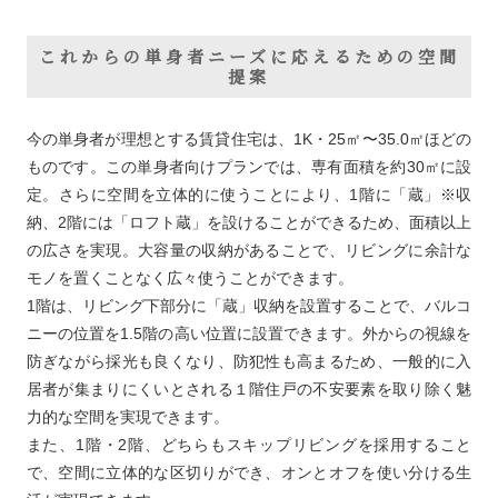
これからの単身者ニーズに応えるための空間
提案
今の単身者が理想とする賃貸住宅は、1K・25㎡〜35.0㎡ほどの
ものです。この単身者向けプランでは、専有面積を約30㎡に設
定。さらに空間を立体的に使うことにより、1階に「蔵」※収
納、2階には「ロフト蔵」を設けることができるため、面積以上
の広さを実現。大容量の収納があることで、リビングに余計な
モノを置くことなく広々使うことができます。
1階は、リビング下部分に「蔵」収納を設置することで、バルコ
ニーの位置を1.5階の高い位置に設置できます。外からの視線を
防ぎながら採光も良くなり、防犯性も高まるため、一般的に入
居者が集まりにくいとされる１階住戸の不安要素を取り除く魅
力的な空間を実現できます。
また、1階・2階、どちらもスキップリビングを採用すること
で、空間に立体的な区切りができ、オンとオフを使い分ける生