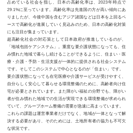
占めている社会を指し、日本の高齢化率は、2023年時点で
29.1%に至っています。高齢化率は先進国の方が高い傾向にあ
りましたが、今後中国を含むアジア諸国などは日本を上回るペ
ースで高齢化が進展していく見込みのため、日本の高齢化対策
にも注目が集まっています。
超高齢化社会の対応策として日本政府が推進しているのが、
「地域包括ケアシステム」。重度な要介護状態になっても、住
み慣れた地域で暮らし続けることができるように、住まい・医
療・介護・予防・生活支援が一体的に提供される社会システム
です。そしてこのシステムで中心となるのが「住まい」です。
要介護状態になっても在宅医療や介護サービスが受けやすく、
自分らしく安心して暮らせる環境整備のために、高齢者向け住
宅が必要とされています。また障がい福祉の分野でも、障がい
者が住み慣れた地域での生活が実現できる環境整備が求められ
ていて、グループホーム整備の需要が急速に高まっています。
これらの課題は運営事業者だけでなく、地域が一体となって解
決する必要があり、そのためには、土地所有者の協力も不可欠
な状況です。