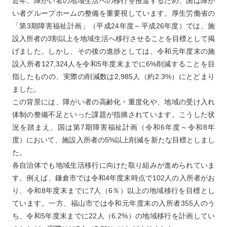
近年、障がい者の地域生活への移行を推進するため、国は障が
い者グループホームの整備を重要視しています。厚生労働省の
「第3期障害福祉計画」（平成24年度～平成26年度）では、施
設入所者の3割以上を地域生活へ移行させることを目標として掲
げました。しかし、その後の進捗としては、令和元年度末の施
設入所者127,324人を令和5年度末までに6%削減することを目
指したものの、実際の削減数は2,985人（約2.3%）にとどまり
ました。
この背景には、障がい者の高齢化・重度化や、地域の受け入れ
体制の整備不足といった課題が指摘されています。こうした状
況を踏まえ、国は第7期障害福祉計画（令和6年度～令和8年
度）において、施設入所者の5%以上削減を新たな目標としまし
た。
各自治体でも地域生活移行に向けた取り組みが進められていま
す。例えば、鎌倉市では令和4年度末時点で102人の入所者がお
り、令和8年度末までに7人（6％）以上の地域移行を目標とし
ています。一方、福山市では令和元年度末の入所者355人のう
ち、令和5年度末までに22人（6.2%）の地域移行を計画してい