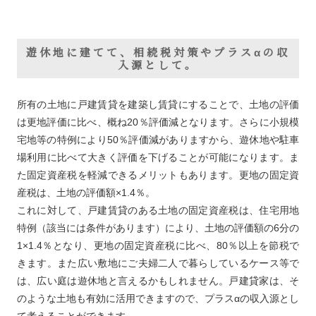
遊休地に建てて、相続税対策やプラスαの収
入源として。
所有の土地に戸建賃貸を建築し賃貸にすることで、土地の評価
は更地評価に比べ、概ね20％評価減となります。さらに小規模
宅地等の特例により50％評価減がありますから、遊休地や駐車
場利用に比べて大きく評価を下げることが可能になります。ま
た固定資産税を軽減できるメリットもあります。更地の固定資
産税は、土地の評価額×1.4％。
これに対して、戸建賃貸のある土地の固定資産税は、住宅用地
特例（該当には条件があります）により、土地の評価額の6分の
1×1.4％となり、更地の固定資産税に比べ、80％以上を節税で
きます。また広い敷地にご夫婦二人で暮らしているケース等で
は、広い庭は遊休地と言えるかもしれません。戸建貸家は、そ
のような土地も有効に活用できますので、プラスαの収入源とし