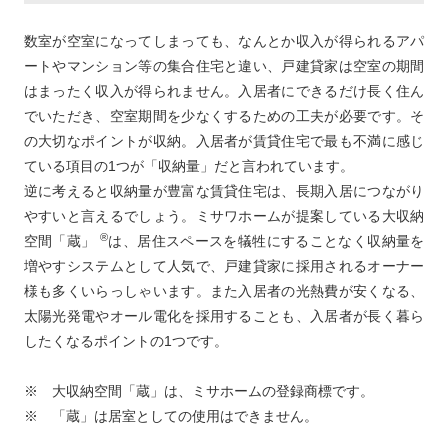
数室が空室になってしまっても、なんとか収入が得られるアパ
ートやマンション等の集合住宅と違い、戸建貸家は空室の期間
はまったく収入が得られません。入居者にできるだけ長く住ん
でいただき、空室期間を少なくするための工夫が必要です。そ
の大切なポイントが収納。入居者が賃貸住宅で最も不満に感じ
ている項目の1つが「収納量」だと言われています。
逆に考えると収納量が豊富な賃貸住宅は、長期入居につながり
やすいと言えるでしょう。ミサワホームが提案している大収納
®
空間「蔵」
は、居住スペースを犠牲にすることなく収納量を
増やすシステムとして人気で、戸建貸家に採用されるオーナー
様も多くいらっしゃいます。また入居者の光熱費が安くなる、
太陽光発電やオール電化を採用することも、入居者が長く暮ら
したくなるポイントの1つです。
※ 大収納空間「蔵」は、ミサホームの登録商標です。
※ 「蔵」は居室としての使用はできません。