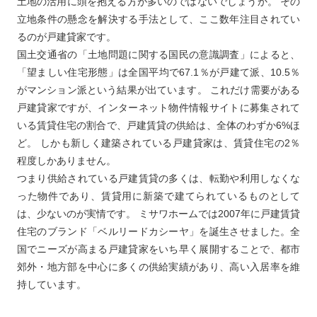
土地の活用に頭を抱える方が多いのではないでしょうか。 その
立地条件の懸念を解決する手法として、ここ数年注目されてい
るのが戸建貸家です。
国土交通省の「土地問題に関する国民の意識調査」によると、
「望ましい住宅形態」は全国平均で67.1％が戸建て派、10.5％
がマンション派という結果が出ています。 これだけ需要がある
戸建貸家ですが、インターネット物件情報サイトに募集されて
いる賃貸住宅の割合で、戸建賃貸の供給は、全体のわずか6%ほ
ど。 しかも新しく建築されている戸建貸家は、賃貸住宅の2％
程度しかありません。
つまり供給されている戸建賃貸の多くは、転勤や利用しなくな
った物件であり、賃貸用に新築で建てられているものとして
は、少ないのが実情です。 ミサワホームでは2007年に戸建賃貸
住宅のブランド「ベルリードカシーヤ」を誕生させました。全
国でニーズが高まる戸建貸家をいち早く展開することで、都市
郊外・地方部を中心に多くの供給実績があり、高い入居率を維
持しています。