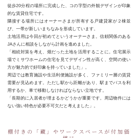
徒歩20分程の場所に完成した、コの字型の外観デザインが印象
的な賃貸住宅です。
隣接する場所にはオーナーさまが所有する戸建貸家が２棟並
び、一帯が新しいまちなみを形成しています。
土地活用は今回が初めてというオーナーさま。信頼関係のある
JAさんに相談をしながら計画を進めました。
「相続対策を考え、畑だった土地を活用することに。住宅展示
場でミサワホームの住宅を見てデザイン性が高く、空間の使い
方が魅力的で好印象を持っていました」。
周辺では教育施設や生活利便施設が多く、ファミリー層の賃貸
需要が見込めます。ただし駅から距離があり、駅までバスを利
用するか、車で移動しなければならない立地です。
「長期的に入居者が埋まるかどうかが重要です。周辺物件には
ない強い特色が必要不可欠だと考えました」。
棚付きの「蔵」やワークスペースが付加価
値に