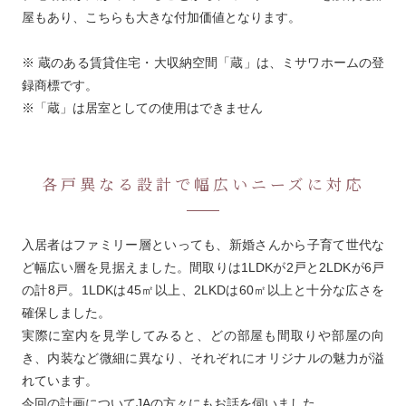
屋もあり、こちらも大きな付加価値となります。
※ 蔵のある賃貸住宅・大収納空間「蔵」は、ミサワホームの登
録商標です。
※「蔵」は居室としての使用はできません
各戸異なる設計で幅広いニーズに対応
入居者はファミリー層といっても、新婚さんから子育て世代な
ど幅広い層を見据えました。間取りは1LDKが2戸と2LDKが6戸
の計8戸。1LDKは45㎡以上、2LKDは60㎡以上と十分な広さを
確保しました。
実際に室内を見学してみると、どの部屋も間取りや部屋の向
き、内装など微細に異なり、それぞれにオリジナルの魅力が溢
れています。
今回の計画についてJAの方々にもお話を伺いました。