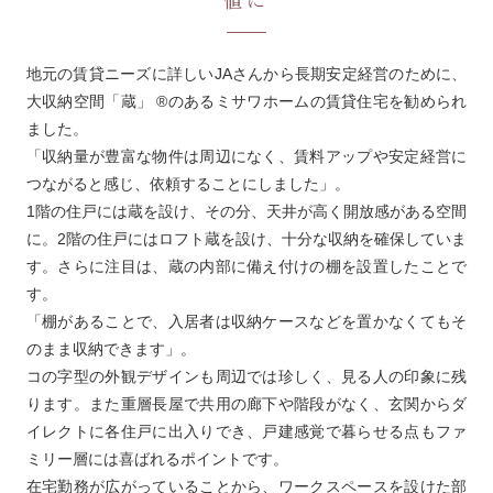
地元の賃貸ニーズに詳しいJAさんから長期安定経営のために、
大収納空間「蔵」 ®のあるミサワホームの賃貸住宅を勧められ
ました。
「収納量が豊富な物件は周辺になく、賃料アップや安定経営に
つながると感じ、依頼することにしました」。
1階の住戸には蔵を設け、その分、天井が高く開放感がある空間
に。2階の住戸にはロフト蔵を設け、十分な収納を確保していま
す。さらに注目は、蔵の内部に備え付けの棚を設置したことで
す。
「棚があることで、入居者は収納ケースなどを置かなくてもそ
のまま収納できます」。
コの字型の外観デザインも周辺では珍しく、見る人の印象に残
ります。また重層長屋で共用の廊下や階段がなく、玄関からダ
イレクトに各住戸に出入りでき、戸建感覚で暮らせる点もファ
ミリー層には喜ばれるポイントです。
在宅勤務が広がっていることから、ワークスペースを設けた部