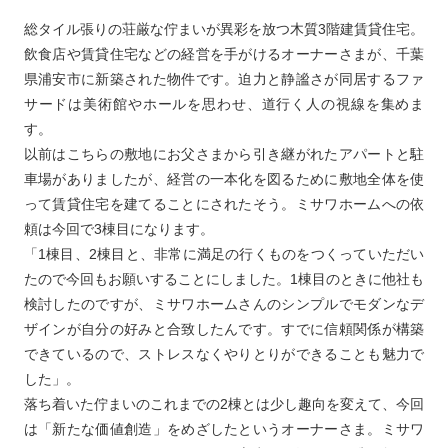
総タイル張りの荘厳な佇まいが異彩を放つ木質3階建賃貸住宅。
飲食店や賃貸住宅などの経営を手がけるオーナーさまが、千葉
県浦安市に新築された物件です。迫力と静謐さが同居するファ
サードは美術館やホールを思わせ、道行く人の視線を集めま
す。
以前はこちらの敷地にお父さまから引き継がれたアパートと駐
車場がありましたが、経営の一本化を図るために敷地全体を使
って賃貸住宅を建てることにされたそう。ミサワホームへの依
頼は今回で3棟目になります。
「1棟目、2棟目と、非常に満足の行くものをつくっていただい
たので今回もお願いすることにしました。1棟目のときに他社も
検討したのですが、ミサワホームさんのシンプルでモダンなデ
ザインが自分の好みと合致したんです。すでに信頼関係が構築
できているので、ストレスなくやりとりができることも魅力で
した」。
落ち着いた佇まいのこれまでの2棟とは少し趣向を変えて、今回
は「新たな価値創造」をめざしたというオーナーさま。ミサワ