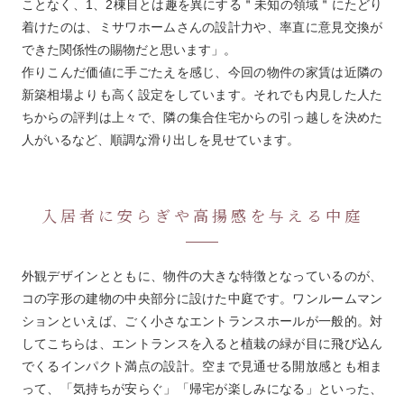
ことなく、1、2棟目とは趣を異にする＂未知の領域＂にたどり
着けたのは、ミサワホームさんの設計力や、率直に意見交換が
できた関係性の賜物だと思います」。
作りこんだ価値に手ごたえを感じ、今回の物件の家賃は近隣の
新築相場よりも高く設定をしています。それでも内見した人た
ちからの評判は上々で、隣の集合住宅からの引っ越しを決めた
人がいるなど、順調な滑り出しを見せています。
入居者に安らぎや高揚感を与える中庭
外観デザインとともに、物件の大きな特徴となっているのが、
コの字形の建物の中央部分に設けた中庭です。ワンルームマン
ションといえば、ごく小さなエントランスホールが一般的。対
してこちらは、エントランスを入ると植栽の緑が目に飛び込ん
でくるインパクト満点の設計。空まで見通せる開放感とも相ま
って、「気持ちが安らぐ」「帰宅が楽しみになる」といった、