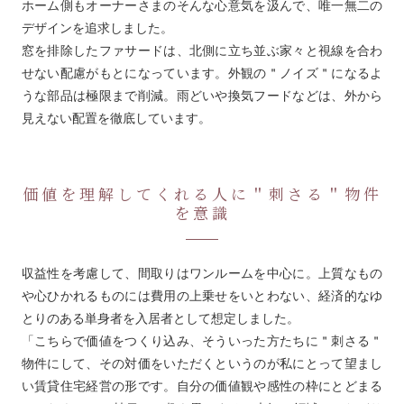
ホーム側もオーナーさまのそんな心意気を汲んで、唯一無二の
デザインを追求しました。
窓を排除したファサードは、北側に立ち並ぶ家々と視線を合わ
せない配慮がもとになっています。外観の＂ノイズ＂になるよ
うな部品は極限まで削減。雨どいや換気フードなどは、外から
見えない配置を徹底しています。
価値を理解してくれる人に＂刺さる＂物件
を意識
収益性を考慮して、間取りはワンルームを中心に。上質なもの
や心ひかれるものには費用の上乗せをいとわない、経済的なゆ
とりのある単身者を入居者として想定しました。
「こちらで価値をつくり込み、そういった方たちに＂刺さる＂
物件にして、その対価をいただくというのが私にとって望まし
い賃貸住宅経営の形です。自分の価値観や感性の枠にとどまる