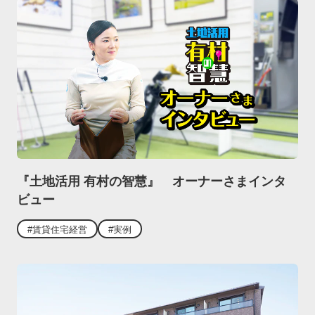
『土地活用 有村の智慧』 オーナーさまインタ
ビュー
#賃貸住宅経営
#実例