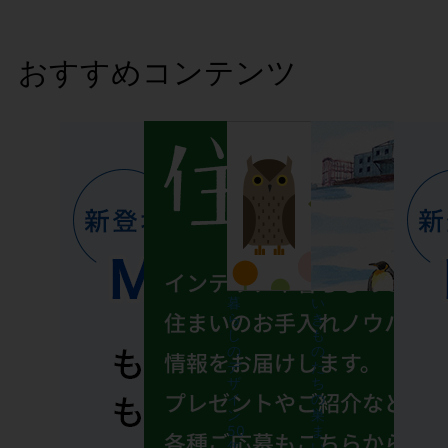
おすすめコンテンツ
暮
い
ら
き
し
も
の
の
デ
た
ザ
ち
イ
の
ン
巣
50
ま
年
い