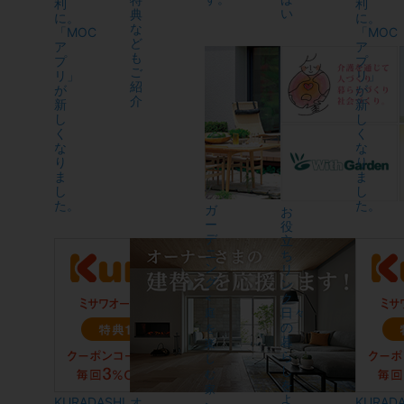
利
利
い
典
に。
に。
な
「MOC
「MOC
ど
ア
ア
も
プ
プ
ご
リ」
リ」
紹
が
が
介
新
新
し
し
く
く
な
な
り
り
ま
ま
し
し
た。
た。
ガ
お
ー
役
デ
立
ニ
ち
ン
リ
グ
ン
ク
<
日々
庭
の
を
暮
楽
ら
し
し
む
を
家
よ
KURADASHI
オ
KURADA