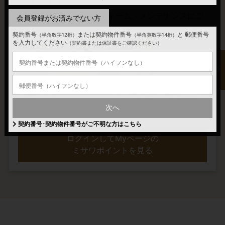
Webショッピングやリフォーム、メンテナンスにご
会員登録がお済みでない方
利用いただけます。
契約番号
または契約物件番号
と
郵便番号
（半角数字12桁）
（半角英数字14桁）
を入力してください
（契約書または保証書をご確認ください）
次へ
ミサワポイントの詳細はこちら
契約番号･契約物件番号がご不明な方はこちら
ログインしてMyページの
ミサワポイントを見る