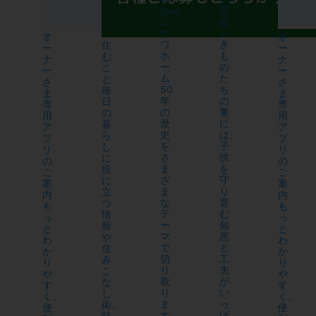
plus
図
ミ
鑑
サ
い
オ
オ
ワ
き
住
ー
ー
ホ
も
む
ナ
ナ
ー
の
こ
ー
ー
ム
た
と
さ
さ
50
ち
毎
ま
ま
年
の
日
専
専
の
巣
の
用
用
歴
に
暮
ア
ア
史
は、
ら
プ
プ
を
子
し
リ
リ
さ
供
に
の
の
ま
を
役
ご
ご
ざ
守
に
案
案
ま
り
立
内
内
な
育
つ
も
も
テ
む
情
っ
っ
ー
知
報
と
と
マ
恵
や
わ
わ
で
と
住
か
か
切
工
み
り
り
り
夫
こ
や
や
取
が
な
す
す
り
い
し
く、
く、
ま
っ
術、
便
便
す。
ぱ
特