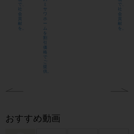
で、
ミ
で、
社
サ
社
会
ワ
会
貢
ホ
貢
献
ー
献
を。
ム
を。
を
割
引
価
格
で
ご
提
供。
おすすめ動画