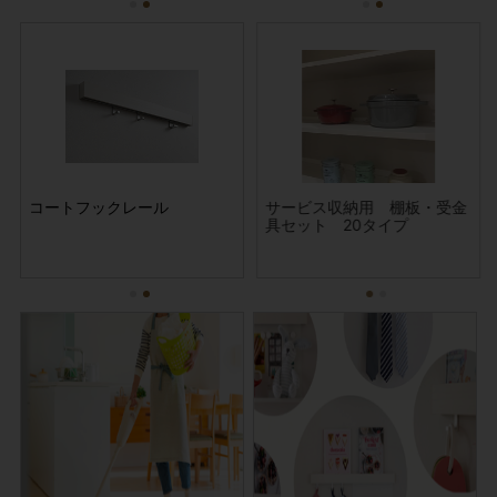
交換
 (大掃
コートフックレール
サービス収納用 棚板・受金
2026春夏 ガス給湯器交換
ウチノコトサービス (大掃
サ
号ウ
)
具セット 20タイプ
リンナイエコジョーズ24号ウ
除デラックスパック)
具
ルトラファインバブル(壁
掛・据置)