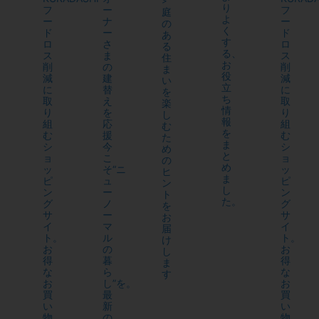
>
り
フ
ー
フ
庭
よ
ー
ナ
ー
の
く
ド
ー
ド
あ
す
ロ
さ
ロ
る
る、
ス
ま
ス
住
お
削
の
削
ま
役
減
建
減
い
立
に
替
に
を
ち
取
え
取
楽
情
り
を
り
し
報
組
応
組
む
を
む
援
む
た
ま
シ
今
シ
め
と
ョ
こ
ョ
の
め
ッ
そ“ニ
ッ
ヒ
ま
ピ
ュ
ピ
ン
し
ン
ー
ン
ト
た。
グ
ノ
グ
を
サ
ー
サ
お
イ
マ
イ
届
ト。
ル
ト。
け
お
の
お
し
得
暮
得
ま
な
ら
な
す
お
し”を。
お
買
最
買
い
新
い
物
の
物