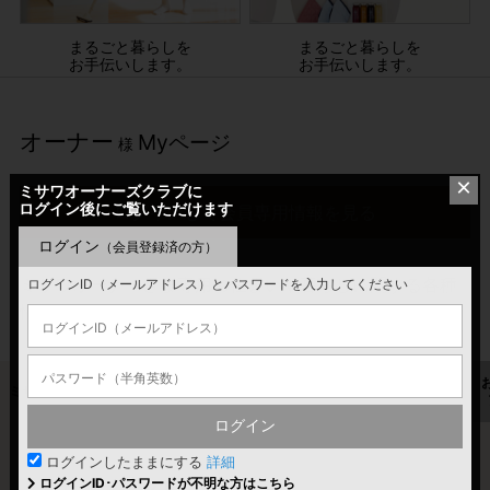
まるごと暮らしを
まるごと暮らしを
お手伝いします。
お手伝いします。
オーナー
Myページ
様
×
ミサワオーナーズクラブに
ログイン後にご覧いただけます
ログインして会員専用情報を見る
ログイン
（会員登録済の方）
ミサワオーナーさま専用の住まいや暮らしに関する各種
ログインID（メールアドレス）とパスワードを入力してください
情報、サービスをご覧いただけます。
ミサワポイント
LinkGates
GAINET
住宅履歴情報
ログイン
ログインしたままにする
詳細
ログインID･パスワードが不明な方はこちら
ミサワポイント