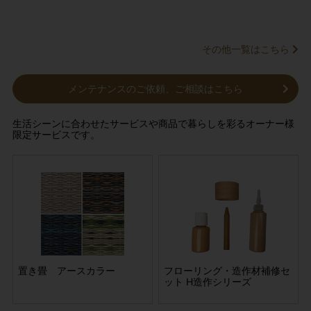
給湯設備
その他一覧はこちら
メンテナンスのご依頼、ご相談はこちら
生活シーンに合わせたサービスや商品で暮らしを彩るオーナー様
限定サービスです。
受金
材補修セ
置き畳 アースカラー
LIXIL 浄水カートリッジ 3本
サービス収納用 棚板・受金
フローリング・造作材補修セ
LI
セット JF-20-T-LOL2 5+1
具セット 15タイプ
ット H造作シリーズ
セッ
物質除去タイプ
物