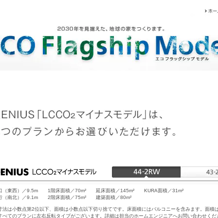
口（東西）／9.5m
1階床面積／70m²
延床面積／145m²
KURA面積／31m²
行（南北）／9.1m
2階床面積／75m²
建築面積／80m²
寸法は小数点第2位以下、面積は小数点以下切り捨てです。床面積にはバルコニーを含みます。面積
すべてのプランに左右反転タイプがございます。詳細は担当のホームエンジニアへお問い合わせくだ