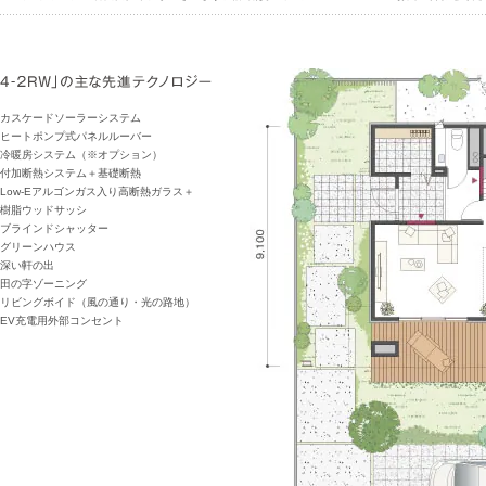
カスケードソーラーシステム
ヒートポンプ式パネルルーバー
冷暖房システム（※オプション）
付加断熱システム＋基礎断熱
Low-Eアルゴンガス入り高断熱ガラス＋
樹脂ウッドサッシ
ブラインドシャッター
グリーンハウス
深い軒の出
田の字ゾーニング
リビングボイド（風の通り・光の路地）
EV充電用外部コンセント