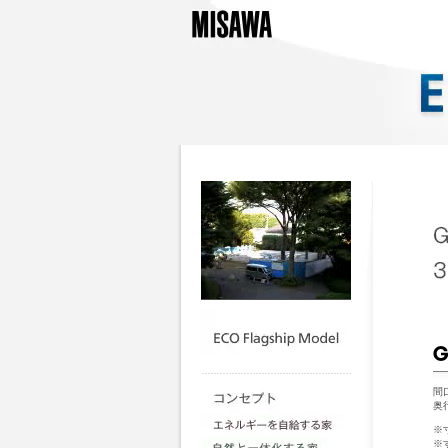
間
奥
※
※