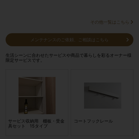
給湯設備
その他一覧はこちら
メンテナンスのご依頼、ご相談はこちら
生活シーンに合わせたサービスや商品で暮らしを彩るオーナー様
限定サービスです。
リー
サービス収納用 棚板・受金
置き畳 目積
ワンステップスプレークリー
コートフックレール
置
標準
具セット 15タイプ
ナー(屋外専用) 80ml 標準
液(お試し用)