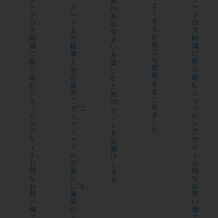
庭
よ
ー
ナ
ー
の
く
ド
ー
ド
あ
す
ロ
さ
ロ
る
る、
ス
ま
ス
住
お
削
の
削
ま
役
減
建
減
い
立
に
替
に
を
ち
取
え
取
楽
情
り
を
り
し
報
組
応
組
む
を
む
援
む
た
ま
シ
今
シ
め
と
ョ
こ
ョ
の
め
ッ
そ“ニ
ッ
ヒ
ま
ピ
ュ
ピ
ン
し
ン
ー
ン
ト
た。
グ
ノ
グ
を
サ
ー
サ
お
イ
マ
イ
届
ト。
ル
ト。
け
お
の
お
し
得
暮
得
ま
な
ら
な
す
お
し”を。
お
買
最
買
い
新
い
物
の
物
で、
ミ
で、