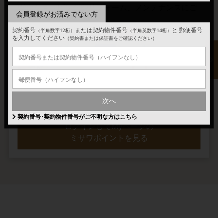
Webショッピングやリフォーム、メンテナンスにご
会員登録がお済みでない方
利用いただけます。
契約番号
または契約物件番号
と
郵便番号
（半角数字12桁）
（半角英数字14桁）
を入力してください
（契約書または保証書をご確認ください）
次へ
ミサワポイントの詳細はこちら
契約番号･契約物件番号がご不明な方はこちら
ログインしてMyページの
ミサワポイントを見る