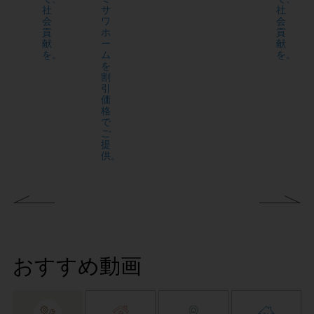
社
サ
社
会
ワ
会
貢
ホ
貢
献
ー
献
を。
ム
を。
を
割
引
価
格
で
ご
提
供。
おすすめ動画