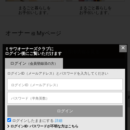
まるごと暮らしを
まるごと暮らしを
お手伝いします。
お手伝いします。
オーナー
Myページ
様
×
ミサワオーナーズクラブに
ログインして会員専用情報を見る
ログイン後にご覧いただけます
ログイン
（会員登録済の方）
ミサワオーナーさま専用の住まいや暮らしに関する各種
ログインID（メールアドレス）とパスワードを入力してください
情報、サービスをご覧いただけます。
ミサワポイント
LinkGates
GAINET
住宅履歴情報
ログイン
ログインしたままにする
詳細
ミサワポイント
ログインID･パスワードが不明な方はこちら