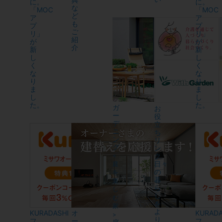
に。
に。
な
「MOC
「MOC
ど
ア
ア
も
プ
プ
ご
リ」
リ」
紹
が
が
介
新
新
し
し
く
く
な
な
り
り
ま
ま
し
し
た。
た。
ガ
お
ー
役
デ
立
ニ
ち
ン
リ
グ
ン
ク
<
日々
庭
の
を
暮
楽
ら
し
し
む
を
家
よ
KURADASHI
オ
KURADA
>
り
フ
ー
フ