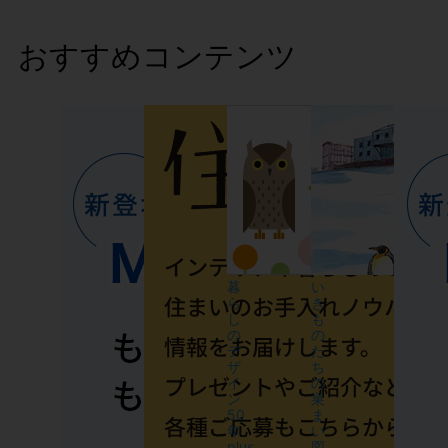
おすすめコンテンツ
暮
い
ら
き
し
も
の
の
デ
た
ザ
ち
イ
の
ン
巣
50
ま
年
い
plus
図