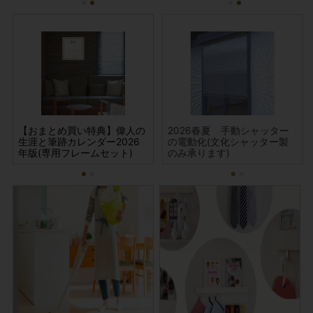
人の
【おまとめ買い特典】偉人の
フローリング・造作材補修セ
【おまとめ買い特典】偉人の
2026春夏 手動シャッター
【おま
フ
(額
生涯と筆跡カレンダー2026
ット G造作シリーズ
筆跡カレンダー2026年版(額
の電動化(文化シャッター製
生涯と筆
ット
年版(専用フレームセット)
縁サイズ:リング無し)
のみ承ります)
年版(