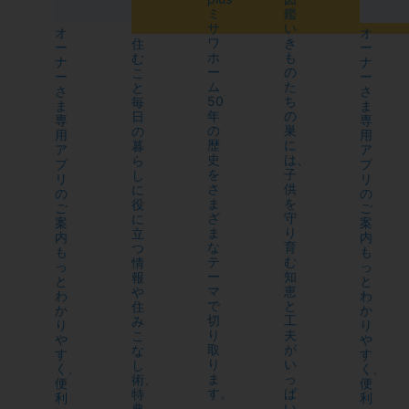
ミ
鑑
サ
い
オ
オ
ワ
き
住
ー
ー
ホ
も
む
ナ
ナ
ー
の
こ
ー
ー
ム
た
と
さ
さ
50
ち
毎
ま
ま
年
の
日
専
専
の
巣
の
用
用
歴
に
暮
ア
ア
史
は、
ら
プ
プ
を
子
し
リ
リ
さ
供
に
の
の
ま
を
役
ご
ご
ざ
守
に
案
案
ま
り
立
内
内
な
育
つ
も
も
テ
む
情
っ
っ
ー
知
報
と
と
マ
恵
や
わ
わ
で
と
住
か
か
切
工
み
り
り
り
夫
こ
や
や
取
が
な
す
す
り
い
し
く、
く、
ま
っ
術、
便
便
す。
ぱ
特
利
利
い
典