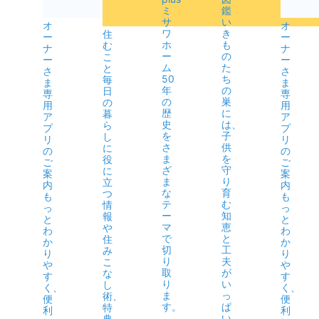
ミ
鑑
サ
い
オ
オ
ワ
き
住
ー
ー
ホ
も
む
ナ
ナ
ー
の
こ
ー
ー
ム
た
と
さ
さ
50
ち
毎
ま
ま
年
の
日
専
専
の
巣
の
用
用
歴
に
暮
ア
ア
史
は、
ら
プ
プ
を
子
し
リ
リ
さ
供
に
の
の
ま
を
役
ご
ご
ざ
守
に
案
案
ま
り
立
内
内
な
育
つ
も
も
テ
む
情
っ
っ
ー
知
報
と
と
マ
恵
や
わ
わ
で
と
住
か
か
切
工
み
り
り
り
夫
こ
や
や
取
が
な
す
す
り
い
し
く、
く、
ま
っ
術、
便
便
す。
ぱ
特
利
利
い
典