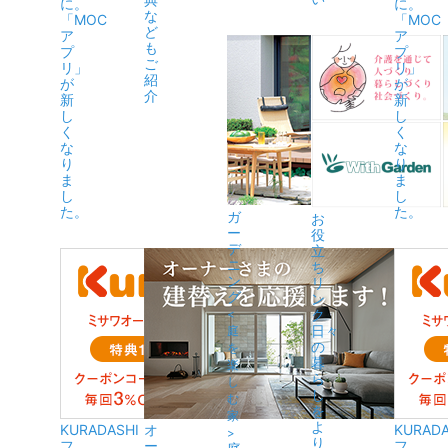
に。
に。
な
「MOC
「MOC
ど
ア
ア
も
プ
プ
ご
リ」
リ」
紹
が
が
介
新
新
し
し
く
く
な
な
り
り
ま
ま
し
し
た。
た。
ガ
お
ー
役
デ
立
ニ
ち
ン
リ
グ
ン
ク
<
日々
庭
の
を
暮
楽
ら
し
し
む
を
家
よ
KURADASHI
オ
KURADA
>
り
フ
ー
フ