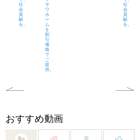
社
サ
社
会
ワ
会
貢
ホ
貢
献
ー
献
を。
ム
を。
を
割
引
価
格
で
ご
提
供。
おすすめ動画