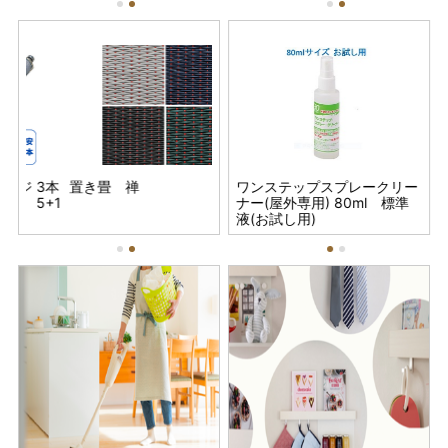
3本
置き畳 禅
2026春夏 リンナイECO
LIXIL 浄水カートリッジ 3本
ワンステップスプレークリー
20
5+1
ONEハイブリッド給湯システ
セット JF-20-T-LOL2 5+1
ナー(屋外専用) 80ml 標準
O
ム
物質除去タイプ
液(お試し用)
ム