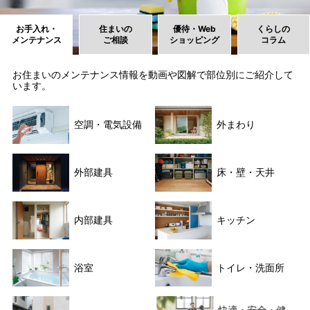
お手入れ・
住まいの
優待・Web
くらしの
メンテナンス
ご相談
ショッピング
コラム
お住まいのメンテナンス情報を動画や図解で部位別にご紹介して
います。
空調・電気設備
外まわり
外部建具
床・壁・天井
内部建具
キッチン
浴室
トイレ・洗面所
快適・安全・健