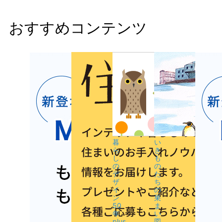
おすすめコンテンツ
暮
い
ら
き
し
も
の
の
デ
た
ザ
ち
イ
の
ン
巣
50
ま
年
い
plus
図