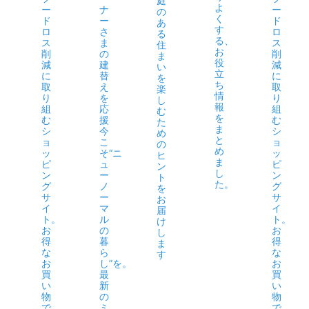
庭
よ
ー
ナ
ー
の
く
ド
ー
ド
あ
す
ロ
さ
ロ
る
る、
ス
ま
ス
住
お
削
の
削
ま
役
減
建
減
い
立
に
替
に
を
ち
取
え
取
楽
情
り
を
り
し
報
組
応
組
む
を
む
援
む
た
ま
シ
今
シ
め
と
ョ
こ
ョ
の
め
ッ
そ“ニ
ッ
ヒ
ま
ピ
ュ
ピ
ン
し
ン
ー
ン
ト
た。
グ
ノ
グ
を
サ
ー
サ
お
イ
マ
イ
届
ト。
ル
ト。
け
お
の
お
し
得
暮
得
ま
な
ら
な
す
お
し”を。
お
買
最
買
い
新
い
物
の
物
で、
ミ
で、