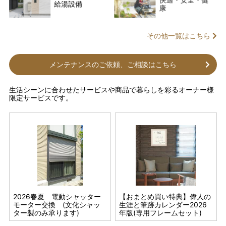
給湯設備
康
その他一覧はこちら
メンテナンスのご依頼、ご相談はこちら
生活シーンに合わせたサービスや商品で暮らしを彩るオーナー様
限定サービスです。
】偉人の
2026春夏 電動シャッター
ウチノコトサービス (大掃
置き畳 目積
【おまとめ買い特典】偉人の
ウ
2026
モーター交換 (文化シャッ
除デラックスパック)
生涯と筆跡カレンダー2026
除
ット)
ター製のみ承ります)
年版(専用フレームセット)