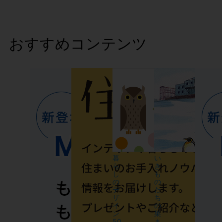
おすすめコンテンツ
暮
い
ら
き
し
も
の
の
デ
た
ザ
ち
イ
の
ン
巣
50
ま