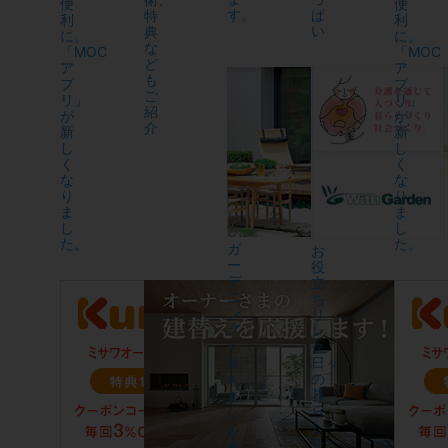
便
便
す。
ぱ
特
利
利
い
典
に。
に。
な
「MOC
「MOC
ど
ア
ア
も
プ
プ
ご
リ」
リ」
紹
が
が
介
新
新
し
し
く
く
な
な
り
り
ま
ま
し
し
た。
た。
ガ
お
ー
役
デ
立
ニ
ち
ン
リ
グ
ン
ク
<
日々
庭
の
を
暮
楽
ら
し
し
む
を
家