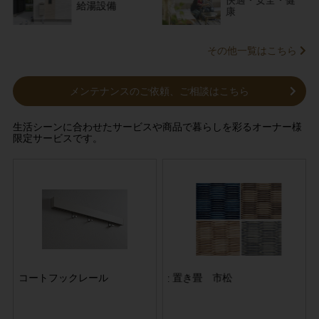
給湯設備
康
その他一覧はこちら
メンテナンスのご依頼、ご相談はこちら
生活シーンに合わせたサービスや商品で暮らしを彩るオーナー様
限定サービスです。
交換
コートフックレール
サービス収納用 棚板・受金
2026春夏 ガス給湯器交換
置き畳 市松
サ
号ウ
具セット 20タイプ
リンナイエコジョーズ24号ウ
具セ
ルトラファインバブル(壁
掛・据置)