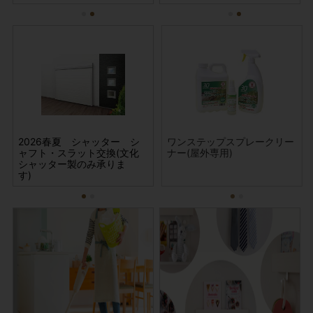
掃
2026春夏 シャッター シ
サービス収納用 棚板・受金
ウチノコトサービス (大掃
ワンステップスプレークリー
2026
サ
ャフト・スラット交換(文化
具セット 15タイプ
除デラックスパック)
ナー(屋外専用)
ャフト
具セ
シャッター製のみ承りま
シャッ
す)
す