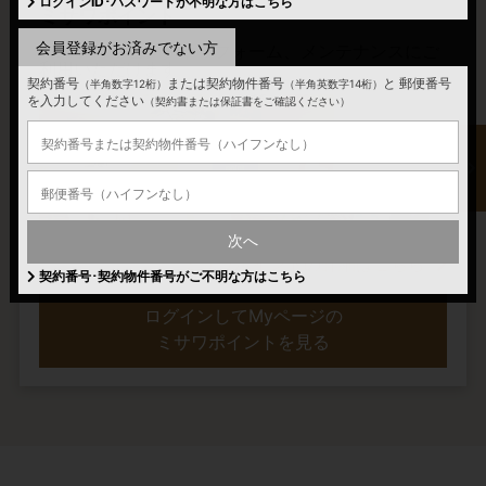
ログインID･パスワードが不明な方はこちら
ミサワポイント
会員登録がお済みでない方
Webショッピングやリフォーム、メンテナンスにご
利用いただけます。
契約番号
または契約物件番号
と
郵便番号
（半角数字12桁）
（半角英数字14桁）
を入力してください
（契約書または保証書をご確認ください）
次へ
ミサワポイントの詳細はこちら
契約番号･契約物件番号がご不明な方はこちら
ログインしてMyページの
ミサワポイントを見る