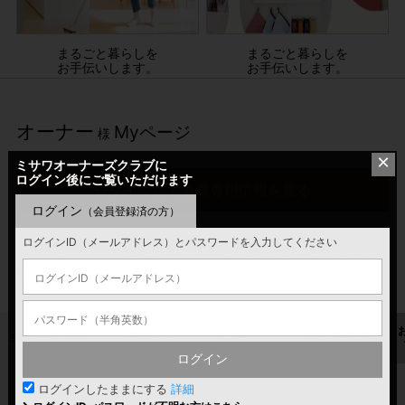
まるごと暮らしを
まるごと暮らしを
お手伝いします。
お手伝いします。
オーナー
Myページ
様
×
ミサワオーナーズクラブに
ログイン後にご覧いただけます
ログインして会員専用情報を見る
ログイン
（会員登録済の方）
ログインID（メールアドレス）とパスワードを入力してください
ミサワオーナーさま専用の住まいや暮らしに関する各種
情報、サービスをご覧いただけます。
ミサワポイント
LinkGates
GAINET
住宅履歴情報
ログイン
ログインしたままにする
詳細