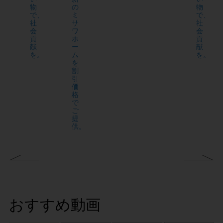
物
の
物
で、
ミ
で、
社
サ
社
会
ワ
会
貢
ホ
貢
献
ー
献
を。
ム
を。
を
割
引
価
格
で
ご
提
供。
おすすめ動画