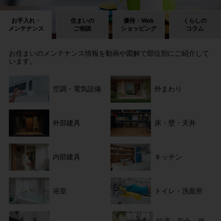
お手入れ・
住まいの
優待・Web
くらしの
メンテナンス
ご相談
ショッピング
コラム
お住まいのメンテナンス情報を動画や図解で部位別にご紹介して
います。
空調・電気設備
外まわり
外部建具
床・壁・天井
内部建具
キッチン
浴室
トイレ・洗面所
快適・安全・健