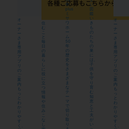
年
い
plus
図
ミ
鑑
サ
い
オ
オ
ワ
き
住
ー
ー
ホ
も
む
ナ
ナ
ー
の
こ
ー
ー
ム
た
と
さ
さ
50
ち
毎
ま
ま
年
の
日
専
専
の
巣
の
用
用
歴
に
暮
ア
ア
史
は、
ら
プ
プ
を
子
し
リ
リ
さ
供
に
の
の
ま
を
役
ご
ご
ざ
守
に
案
案
ま
り
立
内
内
な
育
つ
も
も
テ
む
情
っ
っ
ー
知
報
と
と
マ
恵
や
わ
わ
で
と
住
か
か
切
工
み
り
り
り
夫
こ
や
や
取
が
な
す
す
り
い
し
く、
く、
ま
っ
術、