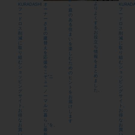
よ
KURADASHI
オ
KURADA
>
り
フ
ー
フ
庭
よ
ー
ナ
ー
の
く
ド
ー
ド
あ
す
ロ
さ
ロ
る
る、
ス
ま
ス
住
お
削
の
削
ま
役
減
建
減
い
立
に
替
に
を
ち
取
え
取
楽
情
り
を
り
し
報
組
応
組
む
を
む
援
む
た
ま
シ
今
シ
め
と
ョ
こ
ョ
の
め
ッ
そ“ニ
ッ
ヒ
ま
ピ
ュ
ピ
ン
し
ン
ー
ン
ト
た。
グ
ノ
グ
を
サ
ー
サ
お
イ
マ
イ
届
ト。
ル
ト。
け
お
の
お
し
得
暮
得
ま
な
ら
な
す
お
し”を。
お
買
最
買
い
新
い