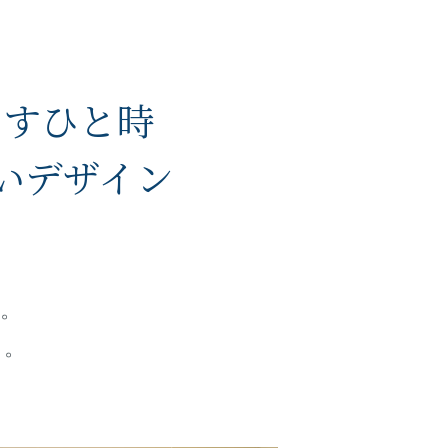
らすひと時
いデザイン
。
う。