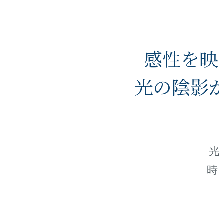
感性を映
光の陰影
時