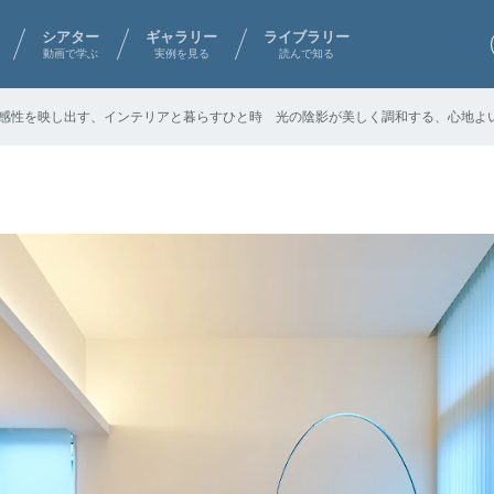
シアター
ギャラリー
ライブラリー
動画で学ぶ
実例を見る
読んで知る
感性を映し出す、インテリアと暮らすひと時 光の陰影が美しく調和する、心地よ