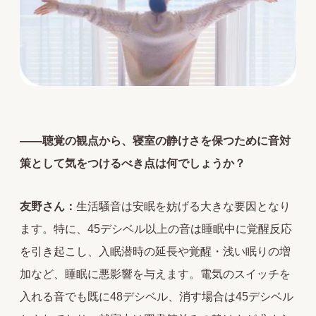
――聴覚の観点から、寝室の静けさを保つために音対
策として気をつけるべき点は何でしょうか？
友野さん：
生活騒音は安眠を妨げる大きな要因となり
ます。特に、45デシベル以上の音は睡眠中に覚醒反応
を引き起こし、入眠潜時の延長や覚醒・浅い眠りの増
加など、睡眠に悪影響を与えます。電気のスイッチを
入れる音でも既に48デシベル、消す場合は45デシベル