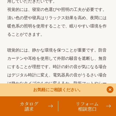
用していただきたいです。
視覚的には、寝室の色選びや照明の工夫が必要です。
淡い色の壁や寝具はリラックス効果を高め、夜間には
暖色系の照明を使用することで、眠りやすい環境を作
ることができます。
聴覚的には、静かな環境を保つことが重要です。防音
カーテンや耳栓を使用して外部の騒音を遮断し、無音
にすることが理想です。時計の針の音が気になる場合
はデジタル時計に変え、電気器具の音がうるさい場合
は静かなタイプのものに変えるか、防振マットやシー
お気軽にご相談ください。
トを活用しましょう。
音がほしい場合は、モーツァルトなどのクラシックや
カタログ
リフォーム
請求
相談窓口
ヒーリング系といったリラックスできる音楽や自然音