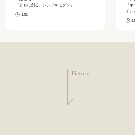
『ともに創る、シンプルモダン』
『ホ
イン
1:52
1: