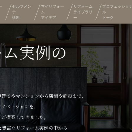
ー
セルフメン
マイリフォー
リフォーム
プロフェッショ
テ
ム
ライブラリ
ル
診断
アイデア
ー
トーク
ーム実例の
戸建てやマンションから店舗や施設まで、
リノベーションを、
てご提案してきました。
た豊富なリフォーム実例の中から