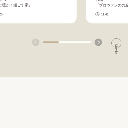
と暖かく過ごす家』
『プロヴァンスの
25
11:41