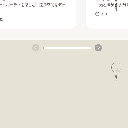
ームパーティを楽しむ、開放空間をデザ
『光と風が通り抜
』
2:31
52