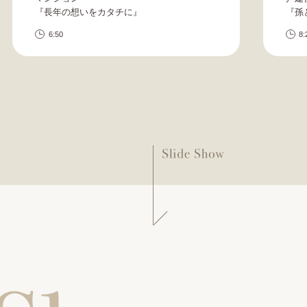
『長年の想いをカタチに』
『孫
6:50
8: