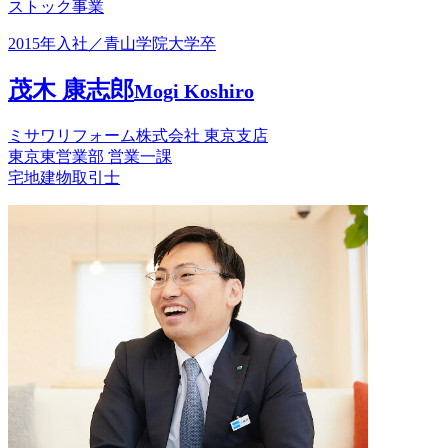
ストック事業
2015年入社／青山学院大学卒
茂木 康志郎
Mogi Koshiro
ミサワリフォーム株式会社 東京支店
東京東営業部 営業一課
宅地建物取引士