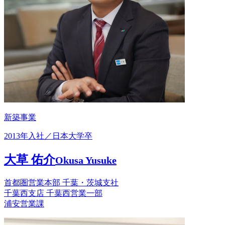
新築事業
2013年入社／日本大学卒
大草 佑介
Okusa Yusuke
首都圏営業本部 千葉・茨城支社
千葉西支店 千葉西営業一部
浦安営業課