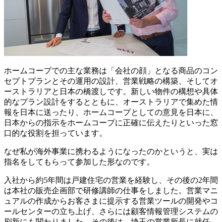
ホームコープでの主な業務は「会社の顔」となる商品のコン
セプトプランとその運用の設計、営業戦略の構築、そしてオ
ーストラリアと日本の橋渡しです。新しい物件の構想や具体
的なプラン設計をするとともに、オーストラリアで集めた情
報を日本に送ったり、ホームコープとしての意見を日本に、
日本からの指示をホームコープに正確に伝えたりといった窓
口的な役割を担っています。
なぜ私が海外事業に携わるようになったのかというと、実は
指名をしてもらって参加した形なのです。
入社から約5年間は戸建住宅の営業を経験し、その後の2年間
は本社の販売企画部で研修講師の仕事をしました。営業マニ
ュアルの作成からお客さまに提示する営業ツールの開発やコ
ールセンターの立ち上げ、さらには顧客情報管理システムの
刷新にも関わりました。その後は、埼玉の営業所長に就任