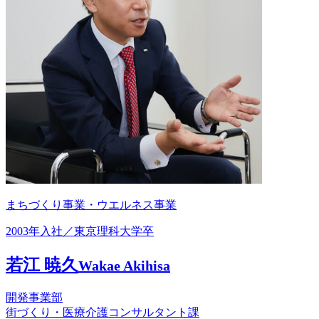
まちづくり事業・ウエルネス事業
2003年入社／東京理科大学卒
若江 暁久
Wakae Akihisa
開発事業部
街づくり・医療介護コンサルタント課