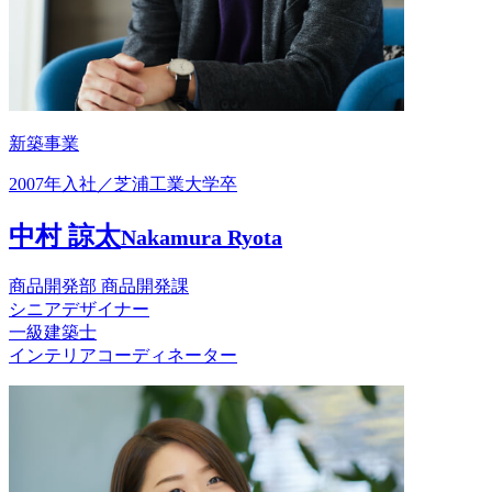
新築事業
2007年入社／芝浦工業大学卒
中村 諒太
Nakamura Ryota
商品開発部 商品開発課
シニアデザイナー
一級建築士
インテリアコーディネーター