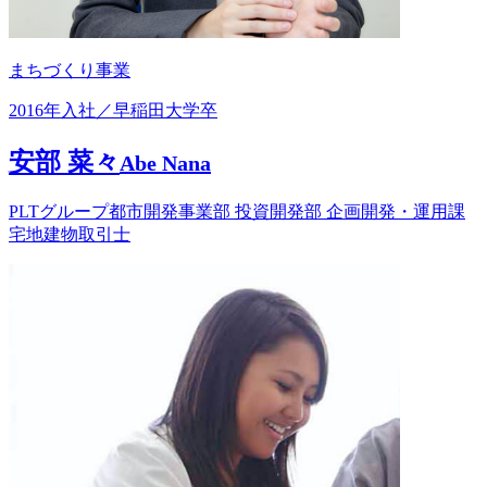
まちづくり事業
2016年入社／早稲田大学卒
安部 菜々
Abe Nana
PLTグループ都市開発事業部 投資開発部 企画開発・運用課
宅地建物取引士