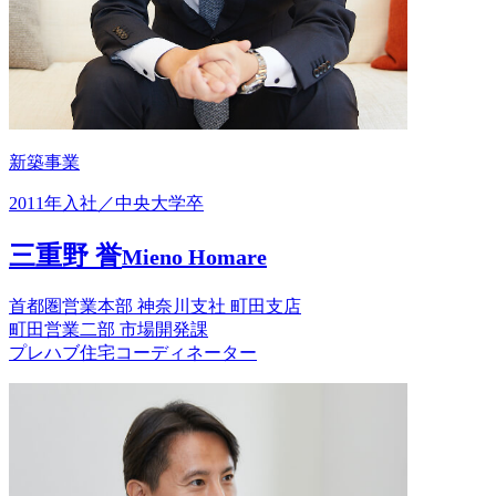
新築事業
2011年入社／中央大学卒
三重野 誉
Mieno Homare
首都圏営業本部 神奈川支社 町田支店
町田営業二部 市場開発課
プレハブ住宅コーディネーター