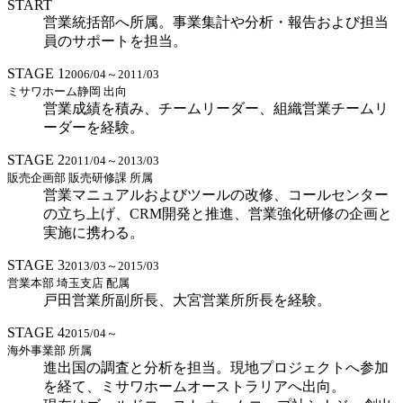
START
営業統括部へ所属。事業集計や分析・報告および担当
員のサポートを担当。
STAGE 1
2006/04～2011/03
ミサワホーム静岡 出向
営業成績を積み、チームリーダー、組織営業チームリ
ーダーを経験。
STAGE 2
2011/04～2013/03
販売企画部 販売研修課 所属
営業マニュアルおよびツールの改修、コールセンター
の立ち上げ、CRM開発と推進、営業強化研修の企画と
実施に携わる。
STAGE 3
2013/03～2015/03
営業本部 埼玉支店 配属
戸田営業所副所長、大宮営業所所長を経験。
STAGE 4
2015/04～
海外事業部 所属
進出国の調査と分析を担当。現地プロジェクトへ参加
を経て、ミサワホームオーストラリアへ出向。