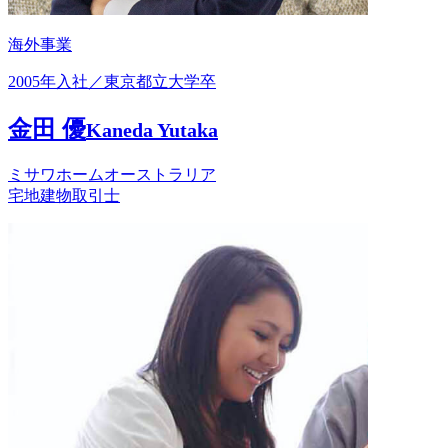
海外事業
2005年入社／東京都立大学卒
金田 優
Kaneda Yutaka
ミサワホームオーストラリア
宅地建物取引士