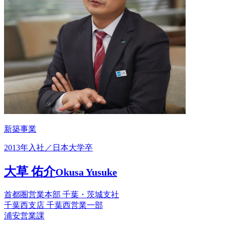
新築事業
2013年入社／日本大学卒
大草 佑介
Okusa Yusuke
首都圏営業本部 千葉・茨城支社
千葉西支店 千葉西営業一部
浦安営業課