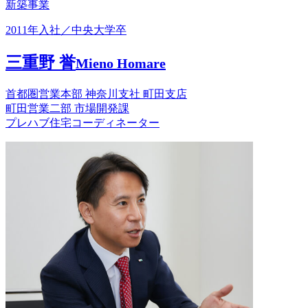
新築事業
2011年入社／中央大学卒
三重野 誉
Mieno Homare
首都圏営業本部 神奈川支社 町田支店
町田営業二部 市場開発課
プレハブ住宅コーディネーター