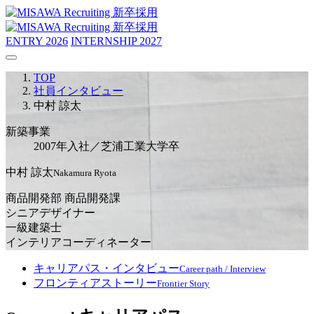
ENTRY
2026
INTERNSHIP
2027
TOP
社員インタビュー
中村 諒太
新築事業
2007年入社／芝浦工業大学卒
中村 諒太
Nakamura Ryota
商品開発部 商品開発課
シニアデザイナー
一級建築士
インテリアコーディネーター
キャリアパス・インタビュー
Career path / Interview
フロンティアストーリー
Frontier Story