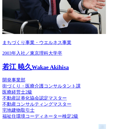
まちづくり事業・ウエルネス事業
2003年入社／東京理科大学卒
若江 暁久
Wakae Akihisa
開発事業部
街づくり・医療介護コンサルタント課
医療経営士2級
不動産証券化協会認定マスター
不動産コンサルティングマスター
宅地建物取引士
福祉住環境コーディネーター検定2級