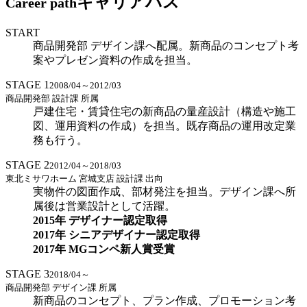
キャリアパス
Career path
START
商品開発部 デザイン課へ配属。新商品のコンセプト考
案やプレゼン資料の作成を担当。
STAGE 1
2008/04～2012/03
商品開発部 設計課 所属
戸建住宅・賃貸住宅の新商品の量産設計（構造や施工
図、運用資料の作成）を担当。既存商品の運用改定業
務も行う。
STAGE 2
2012/04～2018/03
東北ミサワホーム 宮城支店 設計課 出向
実物件の図面作成、部材発注を担当。デザイン課へ所
属後は営業設計として活躍。
2015年 デザイナー認定取得
2017年 シニアデザイナー認定取得
2017年 MGコンペ新人賞受賞
STAGE 3
2018/04～
商品開発部 デザイン課 所属
新商品のコンセプト、プラン作成、プロモーション考