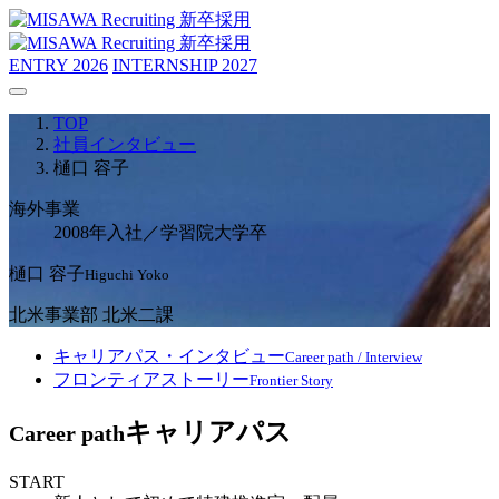
ENTRY
2026
INTERNSHIP
2027
TOP
社員インタビュー
樋口 容子
海外事業
2008年入社／学習院大学卒
樋口 容子
Higuchi Yoko
北米事業部 北米二課
キャリアパス・インタビュー
Career path / Interview
フロンティアストーリー
Frontier Story
キャリアパス
Career path
START