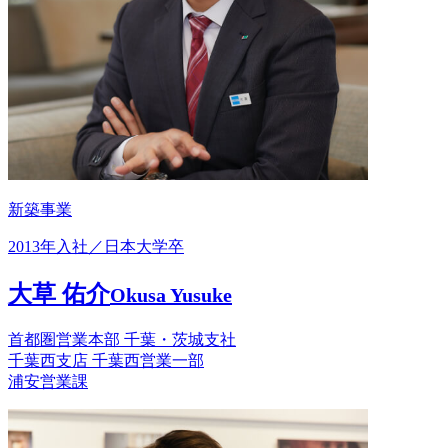
新築事業
2013年入社／日本大学卒
大草 佑介
Okusa Yusuke
首都圏営業本部 千葉・茨城支社
千葉西支店 千葉西営業一部
浦安営業課