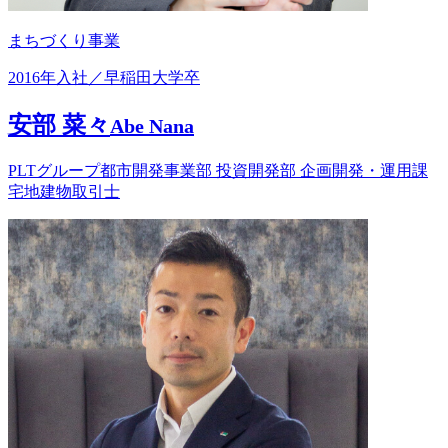
まちづくり事業
2016年入社／早稲田大学卒
安部 菜々
Abe Nana
PLTグループ都市開発事業部 投資開発部 企画開発・運用課
宅地建物取引士