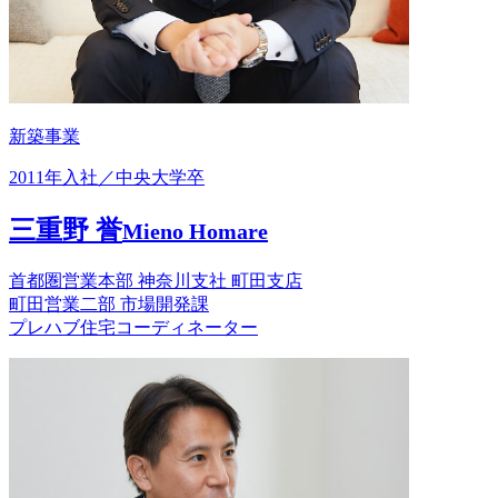
新築事業
2011年入社／中央大学卒
三重野 誉
Mieno Homare
首都圏営業本部 神奈川支社 町田支店
町田営業二部 市場開発課
プレハブ住宅コーディネーター