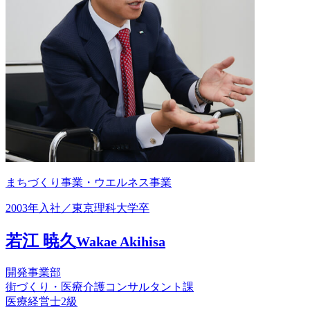
まちづくり事業・ウエルネス事業
2003年入社／東京理科大学卒
若江 暁久
Wakae Akihisa
開発事業部
街づくり・医療介護コンサルタント課
医療経営士2級