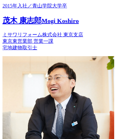
2015年入社／青山学院大学卒
茂木 康志郎
Mogi Koshiro
ミサワリフォーム株式会社 東京支店
東京東営業部 営業一課
宅地建物取引士