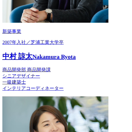
新築事業
2007年入社／芝浦工業大学卒
中村 諒太
Nakamura Ryota
商品開発部 商品開発課
シニアデザイナー
一級建築士
インテリアコーディネーター