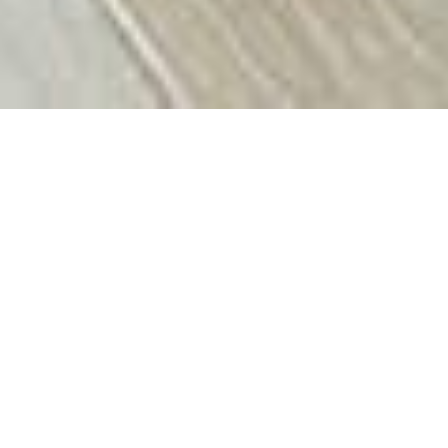
ミサワホームの
「二世帯・三世代［多世帯］住宅」の
間取りを紹介しています。
大きさ（坪数）
玄関位置
間口（㎜）
奥行（㎜）