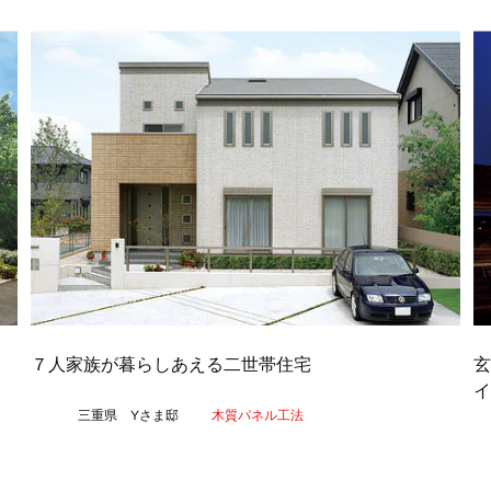
多
７人家族が暮らしあえる二世帯住宅
イ
三重県 Yさま邸
木質パネル工法