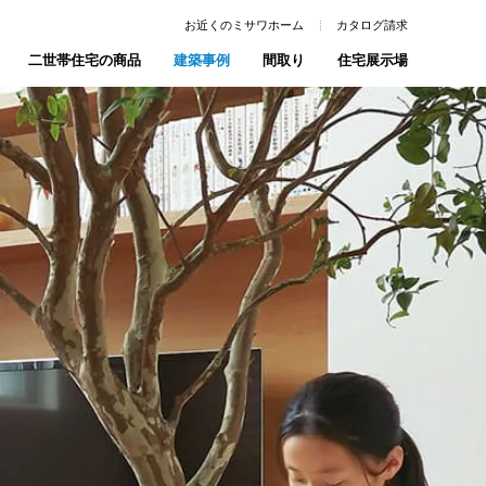
お近くのミサワホーム
カタログ請求
二世帯住宅の商品
建築事例
間取り
住宅展示場