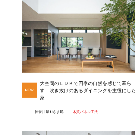
大空間のＬＤＫで四季の自然を感じて暮ら
す 吹き抜けのあるダイニングを主役にし
家
神奈川県 Uさま邸
木質パネル工法