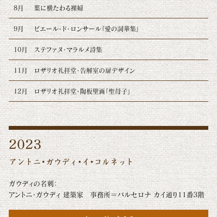
8月
葉に横たわる裸婦
9月
ピエール・ド・ロンサール『愛の詞華集』
10月
ステファヌ・マラルメ詩集
11月
ロザリオ礼拝堂・告解室の扉デザイン
12月
ロザリオ礼拝堂・陶板壁画「聖母子」
2023
アントニ・ガウディ・イ・コルネット
ガウディの名刺：
アントニ・ガウディ 建築家 事務所＝バルセロナ カイ通り11番3階