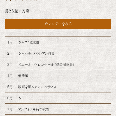
愛と友情に万歳！
カレンダーをみる
1月
ジャズ：道化師
2月
シャルル・ドルレアン詩集
3月
ピエール・ド・ロンサール『愛の詞華集』
4月
軽業師
5月
版画を彫るアンリ・マティス
6月
木
7月
アンフォラを持つ女性