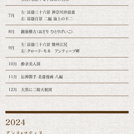
左：冨嶽三十六景 神奈川沖浪裏
7月
右：富嶽百景 二編 海上の不二
8月
踊独稽古（おどり ひとりげいこ）
左：冨嶽三十六景 駿州江尻
9月
右：クロード・モネ アンティーブ岬
10月
酔余美人図
11月
伝神開手 北斎漫画 八編
12月
大黒に二股大根図
2024
アンリ・マティス