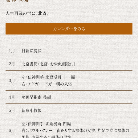
人生百歳の世に、北斎。
カレンダーをみる
1月
日新除魔図
2月
北斎書簡（北斎・お栄似顔絵付）
左：伝神開手 北斎漫画 十一編
3月
右：エドガー・ドガ 朝の入浴
4月
略画早指南 後編
5月
新形小紋帳
左：伝神開手 北斎漫画 四編
6月
右：パウル・クレー 宙返りする裸体の女性、片足で立つ裸体の
男性、水浴する半裸体の男性