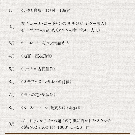
1月
《レダと白鳥》皿の図 1889年
左 ： ポール・ゴーギャン《アルルの女・ジヌー夫人》
2月
右 : ゴッホの描いた《アルルの女・ジヌー夫人》
3月
ポール・ゴーギャン素描帖-3
4月
《地面に座る農婦》
5月
《マオリの古代信仰》
6月
《ステファヌ・マラルメの肖像》
7月
《卓上の花と果物鉢》
8月
《ル・スーリール（微笑み）》木版画9
ゴーギャンからゴッホ宛ての手紙に描かれたスケッチ
9月
《説教のあとの幻影》 1888年9月26日付