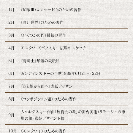
1月
《印象Ⅲ（コンサート）》のための習作
2月
《青い世界》のための習作
3月
《いくつかの円》最初の習作
4月
モスクワ・ズボフスキー広場のスケッチ
5月
『青騎士』年鑑の表紙絵
6月
カンデインスキーの手帖1889年6月21日・22日
7月
『点と線から面へ』表紙デッサン
8月
《コンポジションⅧ》のための習作
ムソルグスキー作曲「展覧会の絵」の舞台美術（リモージュの市
9月
場の娘）衣装デザイン下絵
10月
《モスクワⅠ》のための習作