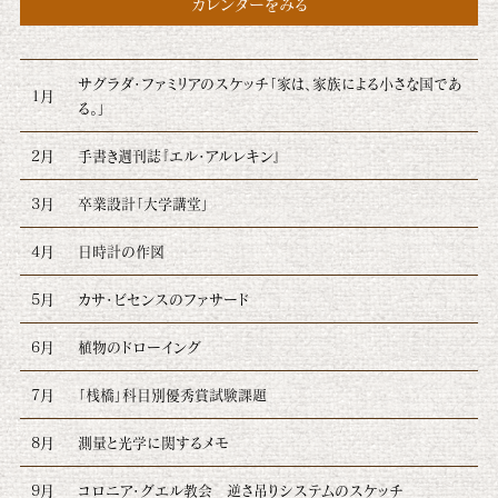
カレンダーをみる
サグラダ・ファミリアのスケッチ「家は、家族による小さな国であ
1月
る。」
2月
手書き週刊誌『エル・アルレキン』
3月
卒業設計「大学講堂」
4月
日時計の作図
5月
カサ・ビセンスのファサード
6月
植物のドローイング
7月
「桟橋」科目別優秀賞試験課題
8月
測量と光学に関するメモ
9月
コロニア・グエル教会 逆さ吊りシステムのスケッチ