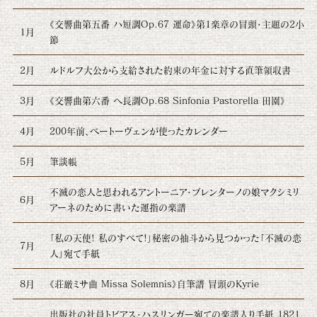
《交響曲第五番 ハ短調Op.67 運命》第1楽章の冒頭・主題の2小
1月
節
2月
ルドルフ大公から支給された約束の年金に対する直筆領収書
3月
《交響曲第六番 へ長調Op.68 Sinfonia Pastorella 田園》
4月
200年前、ベートーヴェンが使ったカレンダー
5月
筆談帳
不滅の恋人と思われるアントーニア・ブレンターノの娘マクシミリ
6月
アーネのために書いた運指の楽譜
「私の天使! 私のすべて!」秘密の抽斗から見つかった「不滅の恋
7月
人」宛て手紙
8月
《荘厳ミサ曲 Missa Solemnis》自筆譜 冒頭のKyrie
出版社の社員トビアス・ハスリンガー宛ての楽譜入り手紙 1821