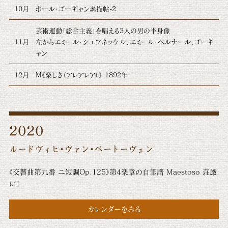
10月
ポール・ゴーギャン素描帖-2
芸術運動「総合主義」を唱える3人の男の半身像
11月
左からエミール・シュフネッケル、エミール・ベルナール、ゴーギ
ャン
12月
M《楽しさ（アレアレア）》 1892年
2020
ルードヴィヒ・ヴァン・ベートーヴェン
《交響曲第九番 ニ短調Op.125》第4楽章の自筆譜 Maestoso 荘厳
に！
カレンダーをみる