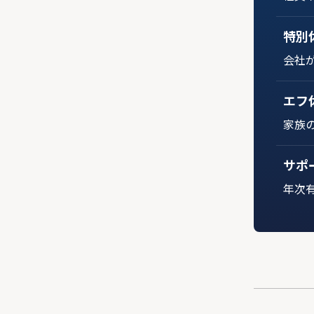
特別
会社
エフ
家族
サポ
年次