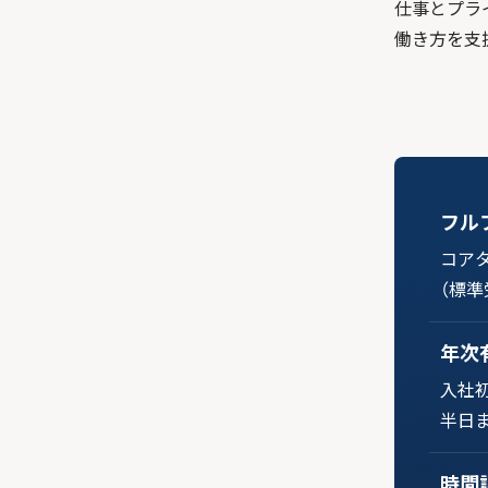
仕事とプラ
働き方を支
フル
コアタ
（標準
年次
入社
半日
時間