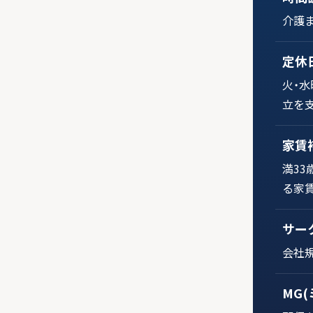
介護
定休
火・
立を
家賃
満3
る家賃
サー
会社
MG