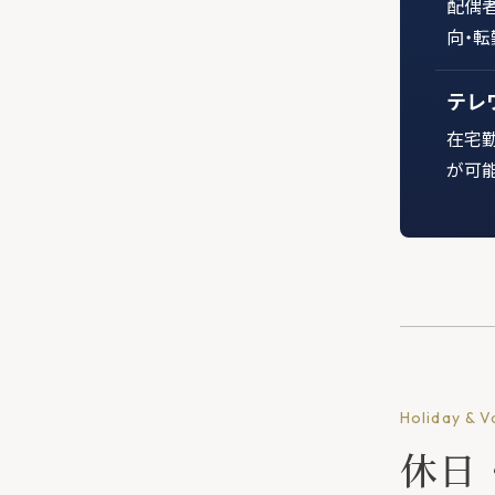
配偶
向・
テレ
在宅
が可
Holiday & V
休日