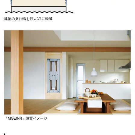
建物の振れ幅を最大1⁄2に軽減
「MGE0-N」設置イメージ