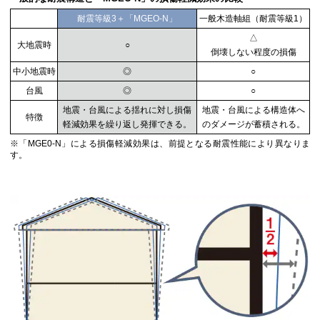
耐震等級3＋「MGEO-N」
一般木造軸組（耐震等級1）
△
大地震時
○
倒壊しない程度の損傷
中小地震時
◎
○
台風
◎
○
地震・台風による揺れに対し損傷
地震・台風による構造体へ
特徴
軽減効果を繰り返し発揮できる。
のダメージが蓄積される。
※「MGE0-N」による損傷軽減効果は、前提となる耐震性能により異なりま
す。