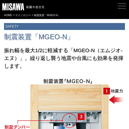
HOME
>
テクノロジー
> 制震装置「MGEO-N」
SAFETY
制震装置「MGEO-N」
振れ幅を最大1/2に軽減する「MGEO-N（エムジオ-
エヌ）」。
繰り返し襲う地震や台風にも効果を発揮
します。