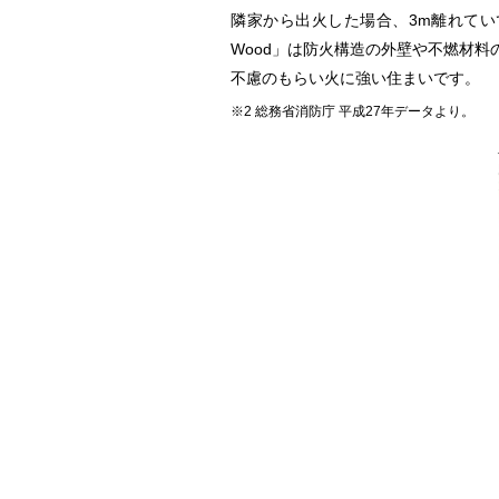
隣家から出火した場合、3m離れてい
Wood」は防火構造の外壁や不燃材料
不慮のもらい火に強い住まいです。
※2 総務省消防庁 平成27年データより。