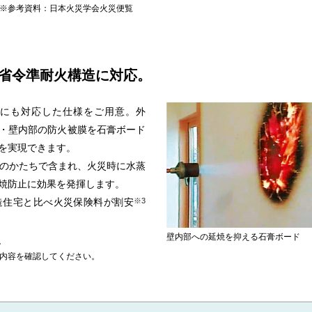
※参考資料：日本火災学会火災便覧
省令準耐火構造に対応。
構造にも対応した仕様をご用意。外
・壁内部の防火被膜を石膏ボード
を実現できます。
水のかたちで含まれ、火災時に水蒸
焼防止に効果を発揮します。
造住宅と比べ火災保険料が割安
※3
壁内部への延焼を抑える石膏ボード
。
内容を確認してください。