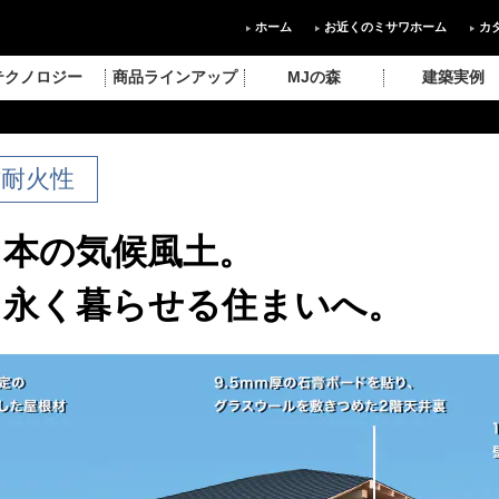
ホーム
お近くのミサワホーム
カ
テクノロジー
商品ラインアップ
MJの森
建築実例
防耐火性
日本の気候風土。
、永く暮らせる住まいへ。