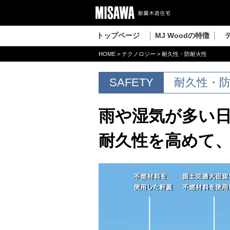
トップページ
MJ Woodの特徴
HOME
>
テクノロジー
> 耐久性・防耐火性
SAFETY
耐久性・
雨や湿気が多い
耐久性を高めて