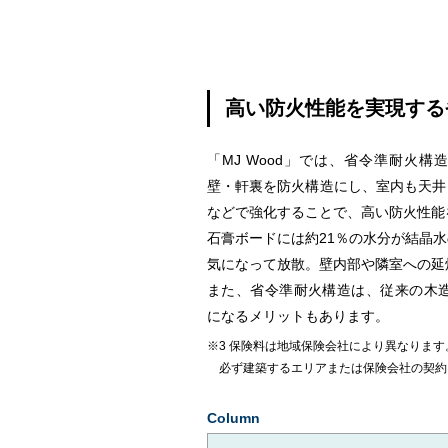
高い防火性能を実現する
「MJ Wood」では、省令準耐火
壁・軒裏を防火構造にし、室内も天井
などで強化することで、高い防火性能
石膏ボードには約21％の水分が結晶
気になって放散。壁内部や隣室への延
また、省令準耐火構造は、従来の木
になるメリットもあります。
※3 保険料は地域保険会社により異なります
必ず建築するエリアまたは保険会社の契約
Column