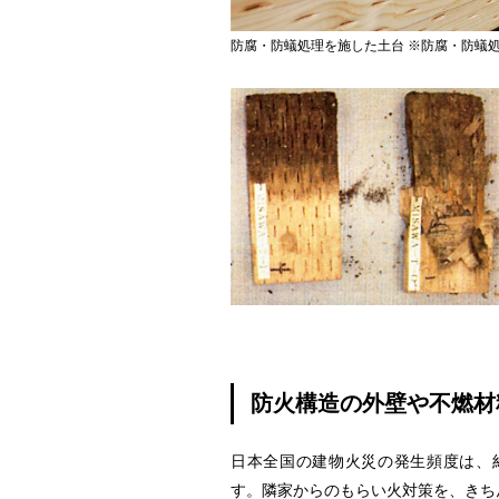
防腐・防蟻処理を施した土台 ※防腐・防蟻
防火構造の外壁や不燃材
日本全国の建物火災の発生頻度は、約
す。隣家からのもらい火対策を、きち