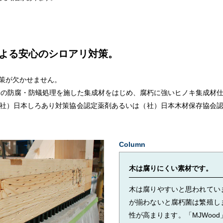
よる安心のシロアリ対策。
策が欠かせません。
公害の防腐・防蟻処理を施した集成材をはじめ、腐朽に強いヒノキ集成材
社）日本しろあり対策協会認定薬剤あるいは（社）日本木材保存協会
Column
木は腐りにくい素材です。
木は腐りやすいと思われてい
が揃わないと腐朽菌は繁殖し
性が高まります。「MJWoo