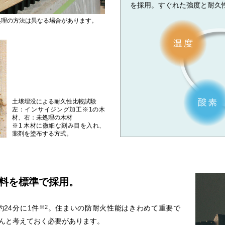
を採用。すぐれた強度と耐久
処理の方法は異なる場合があります。
土壌埋没による耐久性比較試験
左：インサイジング加工※1の木
材、右：未処理の木材
※1 木材に微細な刻み目を入れ、
薬剤を塗布する方式。
料を標準で採用。
24分に1件
。住まいの防耐火性能はきわめて重要で
※2
んと考えておく必要があります。