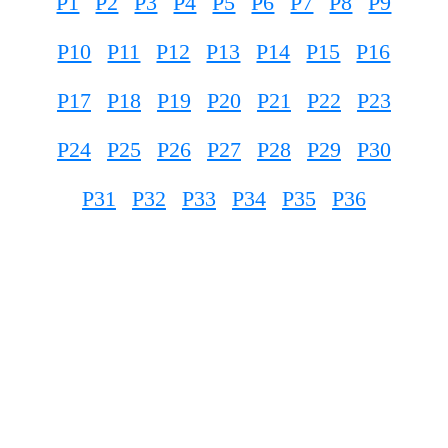
P1
P2
P3
P4
P5
P6
P7
P8
P9
P10
P11
P12
P13
P14
P15
P16
P17
P18
P19
P20
P21
P22
P23
P24
P25
P26
P27
P28
P29
P30
P31
P32
P33
P34
P35
P36