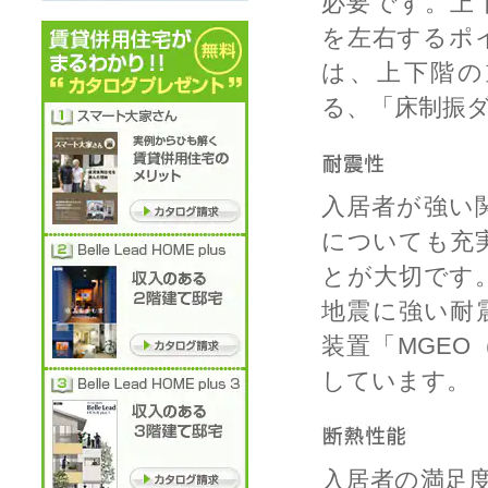
必要です。上
を左右するポ
は、上下階の
る、「床制振
入居者が強い
についても充
とが大切です
地震に強い耐
装置「MGE
しています。
入居者の満足