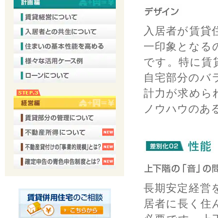
入居者が賃貸
一印象となる
です。特に賃
自宅部分のバ
計力が求めら
ノウハウのあ
長期安定経営
居者に長く住