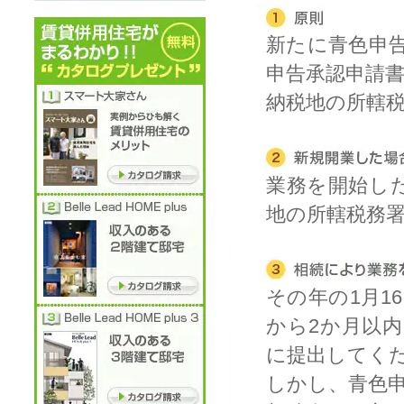
新たに青色申告
申告承認申請
納税地の所轄
業務を開始し
地の所轄税務
その年の1月1
から2か月以
に提出してく
しかし、青色