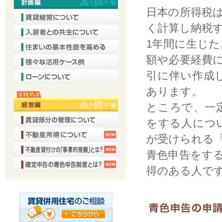
日本の所得税
く計算し納税
1年間に生じ
額や必要経費
引に伴い作成
あります。
ところで、一
をする人につ
が受けられる
青色申告をす
得のある人で