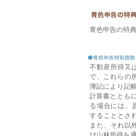
青色申告の特
不動産所得又
で、これらの
簿記により記
計算書ととも
る場合には、
することとさ
また、それ以
び山林所得を