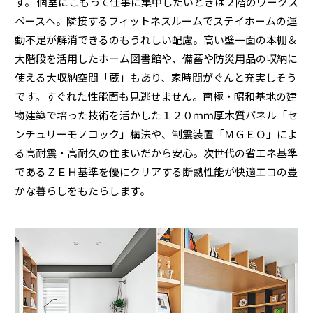
す。 個室にこもって仕事に集中したいときは２階のワークス
ペースへ。隣接するフィットネスルームでステイホームの運
動不足が解消できるのもうれしい配慮。高い壁一面の本棚＆
大階段を活用したホーム図書館や、備蓄や防災用品の収納に
使える大収納空間「蔵」もあり、家時間がぐんと充実しそう
です。すぐれた性能面も見逃せません。南極・昭和基地の建
物建築で培った技術を活かした１２０ｍｍ厚木質パネル「セ
ンチュリーモノコック」構法や、制震装置「ＭＧＥＯ」によ
る高耐震・高耐久の住まいだから安心。次世代の省エネ基準
であるＺＥＨ基準を優にクリアする断熱性能が快適エコの豊
かな暮らしをもたらします。