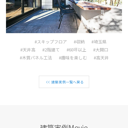
#スキップフロア
#収納
#埼玉県
#天井高
#2階建て
#60坪以上
#大開口
#木質パネル工法
#趣味を楽しむ
#高天井
建築実例一覧へ戻る
建築実例Movie