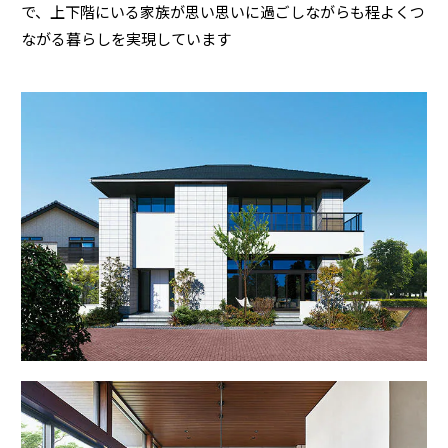
ームを結ぶコミュニケーションサイト。お得・便利・安心なコンテン
新卒者採用
で、上下階にいる家族が思い思いに過ごしながらも程よくつ
のまちづくりを実現していきます。
ホームラウンジ リフォーム
ツや、ミサワホームからの大切なお知らせなど配信しています。
ながる暮らしを実現しています
ミサワゼネラルソリューション
中途採用
これから住まいをご検討の方
ミサワオーナーズクラブ
多彩な動画やこだわりが詰まった建築実例、注目の最新情報など、住
障がい者採用
まいづくりを楽しく学べるデジタルラウンジです。
ホームラウンジ 新築・戸建て
ウエルネス事業
海外事業