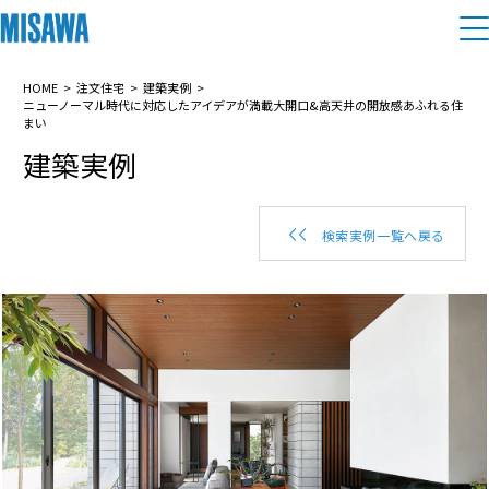
住まい
HOME
注文住宅
建築実例
ニューノーマル時代に対応したアイデアが満載大開口&高天井の開放感あふれる住
まい
建築実例
建てる
土地活用
[注文住宅]
個人のお客さま
商品ラインアップ
リフォーム
検索実例一覧へ戻る
デザイン
戸建て・マンション
賃貸住宅
まちづくり
テクノロジー（住まいの性能）
賃貸併用住宅
複合開発・投資開発
ミサワリフォームとは
建築事例・建築実例
オーナーサポート
店舗・各種施設
リフォームの流れ
デザイナーズギャラリー
サポートメニュー
複合開発事業（ASMACI-アスマチ-）
土地活用モデルルーム見学
企
業・
IR情報
リフォームメニュー
インテリア