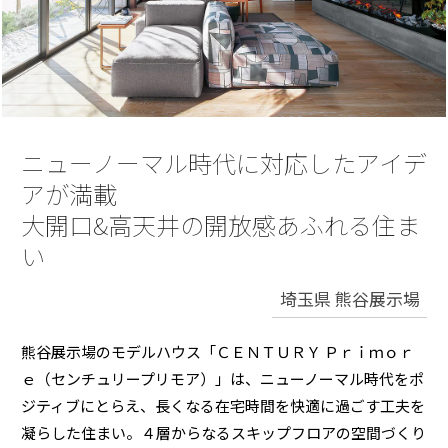
再開発・官民連携事業
土地活用実例
展示
場・
イベント情報
企業・IR
住まいるりんぐ（ロングサポート）
リフォーム事例
住まいづくりガイド
分譲マンション開発事業
カタログ請求
法人のお客さま
保証制度
事業用
買う
ニュース
収益不動産・投資開発事業
住まいのご相談
アフターメンテナンス
企業不動産活用（CRE）戦略
MISAWAについて
建築再生事業
ニューノーマル時代に対応したアイデ
事業用リノベーション
分譲住宅（建売・土地）検索
ミサワリフォーム
社宅建築
アが満載
ミサワホームグループ
事業用売買
ホテル・旅館リフォーム
中古住宅検索
大開口&高天井の開放感あふれる住ま
ご相談窓口
医療・介護・子育て・障がい福祉施設
IR情報
い
スムストック検索
リフォーム営業所
事業用地・事業用建物
SDGs
埼玉県 熊谷展示場
お客様センター
分譲マンション検索
これから土地活用・賃貸経営をご検討の方
分譲用地
環境活動
土地活用の基礎から長期安定経営を目指すオーナー様まで、賃貸経営
熊谷展示場のモデルハウス「ＣＥＮＴＵＲＹ Ｐｒｉｍｏｒ
売る
[MISAWA RELAY]
に役立つ多彩な情報を幅広くお届けします。
これからリフォームをご検討の方
ｅ（センチュリープリモア）」は、ニューノーマル時代をポ
採用情報
ジティブにとらえ、長くなる在宅時間を快適に過ごす工夫を
実例動画や基礎知識、収納の工夫など、理想の住まいを叶えるリフォ
ホームラウンジ 土地活用・賃貸経営
ームの具体策とアイデアを豊富にご用意しています。
住まいの売却
凝らした住まい。４層からなるスキップフロアの空間づくり
ミサワホームオーナーさま・リフォーム工事ご契約者さまとミサワホ
すべてのフィールドに新しい価値をデザインし、持続可能な未来志向