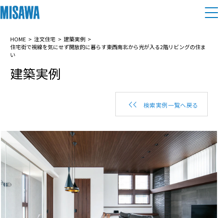
住まい
HOME
注文住宅
建築実例
住宅街で視線を気にせず開放的に暮らす東西南北から光が入る2階リビングの住ま
い
建築実例
建てる
土地活用
[注文住宅]
個人のお客さま
商品ラインアップ
リフォーム
検索実例一覧へ戻る
デザイン
戸建て・マンション
賃貸住宅
まちづくり
テクノロジー（住まいの性能）
賃貸併用住宅
複合開発・投資開発
ミサワリフォームとは
建築事例・建築実例
オーナーサポート
店舗・各種施設
リフォームの流れ
デザイナーズギャラリー
サポートメニュー
複合開発事業（ASMACI-アスマチ-）
土地活用モデルルーム見学
企
業・
IR情報
リフォームメニュー
インテリア