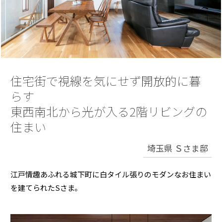
再開発・官民連携事業
土地活用実例
展示
場・
イベント情報
企業・IR
住まいるりんぐ（ロングサポート）
リフォーム事例
住まいづくりガイド
分譲マンション開発事業
カタログ請求
法人のお客さま
保証制度
事業用
買う
ニュース
収益不動産・投資開発事業
住まいのご相談
アフターメンテナンス
企業不動産活用（CRE）戦略
MISAWAについて
建築再生事業
住宅街で視線を気にせず開放的に暮
事業用リノベーション
分譲住宅（建売・土地）検索
ミサワリフォーム
社宅建築
らす
ミサワホームグループ
事業用売買
ホテル・旅館リフォーム
中古住宅検索
東西南北から光が入る2階リビングの
ご相談窓口
医療・介護・子育て・障がい福祉施設
IR情報
住まい
スムストック検索
リフォーム営業所
事業用地・事業用建物
SDGs
埼玉県 Ｓさま邸
お客様センター
分譲マンション検索
これから土地活用・賃貸経営をご検討の方
分譲用地
環境活動
土地活用の基礎から長期安定経営を目指すオーナー様まで、賃貸経営
江戸情趣あふれる城下町に白タイル張りのモダンなお住まい
売る
[MISAWA RELAY]
に役立つ多彩な情報を幅広くお届けします。
これからリフォームをご検討の方
を建てられたSさま。
採用情報
実例動画や基礎知識、収納の工夫など、理想の住まいを叶えるリフォ
ホームラウンジ 土地活用・賃貸経営
ームの具体策とアイデアを豊富にご用意しています。
住まいの売却
ミサワホームオーナーさま・リフォーム工事ご契約者さまとミサワホ
すべてのフィールドに新しい価値をデザインし、持続可能な未来志向