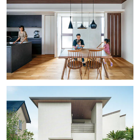
ームを結ぶコミュニケーションサイト。お得・便利・安心なコンテン
新卒者採用
のまちづくりを実現していきます。
ホームラウンジ リフォーム
ツや、ミサワホームからの大切なお知らせなど配信しています。
ミサワゼネラルソリューション
中途採用
これから住まいをご検討の方
ミサワオーナーズクラブ
多彩な動画やこだわりが詰まった建築実例、注目の最新情報など、住
障がい者採用
まいづくりを楽しく学べるデジタルラウンジです。
ホームラウンジ 新築・戸建て
ウエルネス事業
海外事業