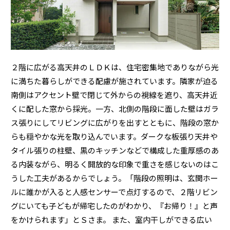
ミサワアイデンティティ
２階に広がる高天井のＬＤＫは、住宅密集地でありながら光
に満ちた暮らしができる配慮が施されています。隣家が迫る
南側はアクセント壁で閉じて外からの視線を遮り、高天井近
くに配した窓から採光。一方、北側の階段に面した壁はガラ
ス張りにしてリビングに広がりを出すとともに、階段の窓か
らも穏やかな光を取り込んでいます。ダークな板張り天井や
タイル張りの柱壁、黒のキッチンなどで構成した重厚感のあ
る内装ながら、明るく開放的な印象で重さを感じないのはこ
うした工夫があるからでしょう。「階段の照明は、玄関ホー
ルに誰かが入ると人感センサーで点灯するので、２階リビン
グにいても子どもが帰宅したのがわかり、『お帰り！』と声
をかけられます」とＳさま。 また、室内干しができる広い