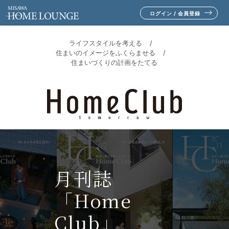
ログイン / 会員登録
ライフスタイルを考える
住まいのイメージをふくらませる
住まいづくりの計画をたてる
月刊誌
「Home
Club」