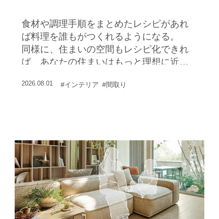
食材や調理手順をまとめたレシピがあれ
ば料理を誰もがつくれるようになる。
同様に、住まいの空間もレシピ化できれ
ば、あなたの住まいはもっと理想に近づ
くはず。
2026.08.01
#インテリア
#間取り
今回は、最新のモデルハウスを例にして
空間づくりのレシピについて考えてみた
い。