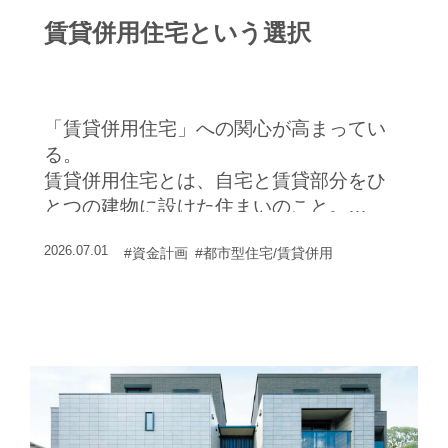
に料理ができるよう、ゆとりの広さを確
賃貸併用住宅という選択
保しました。生活感が漂わないよう、カ
ップボードや冷蔵庫は背面にあるスライ
ドドアの収納に隠しています。自宅と賃
貸住宅はお互いの生活に干渉せずに暮ら
「賃貸併用住宅」への関心が高まってい
せるよう、玄関の位置を離し、方角も変
る。
えて配置。さらに脱衣室のみ壁で接する
賃貸併用住宅とは、自宅と賃貸部分をひ
ようにした設計の工夫で、生活音の漏れ
とつの建物に設けた住まいのこと。
に悩む心配もありません。Ｔさま邸はミ
人気の理由や建てる際のポイントを実際
サワホーム総合研究所監修の試行棟物件
2026.07.01
#資金計画
#都市型住宅/賃貸併用
に建てたオーナーさまの声も聞きながら
で、外周壁を厚くして断熱材を充填した
紹介しよう。
高断熱住宅。「省エネ性が高いので、リ
ビングのエアコン１台で家中が冷暖房で
きますし、夏は朝冷房を切って出かけて
も、夕方帰宅したときに涼しく感じま
す」とのこと。未来の断熱性能を先取り
した住み心地にも満足されています。