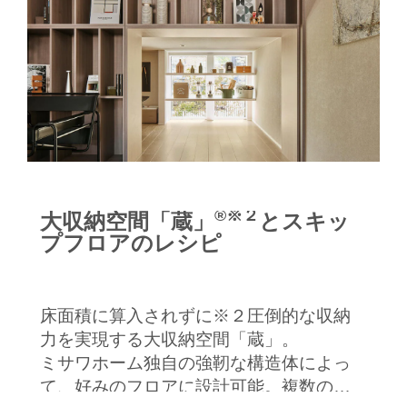
®※２
大収納空間「蔵」
とスキッ
プフロアのレシピ
床面積に算入されずに※２圧倒的な収納
力を実現する大収納空間「蔵」。
ミサワホーム独自の強靭な構造体によっ
て、好みのフロアに設計可能。複数の