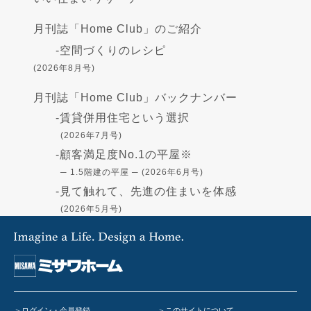
月刊誌「Home Club」のご紹介
-
空間づくりのレシピ
(2026年8月号)
月刊誌「Home Club」バックナンバー
-
賃貸併用住宅という選択
(2026年7月号)
-
顧客満足度No.1の平屋※
─ 1.5階建の平屋 ─ (2026年6月号)
-
見て触れて、先進の住まいを体感
(2026年5月号)
-
高断熱の住まい - GX志向型住宅-
(2026年4月号)
-
住まいづくりの資金
(2026年3月号)
-
「蔵」で叶える憧れの暮らし
(2026年2月号)
ログイン・会員登録
このサイトについて