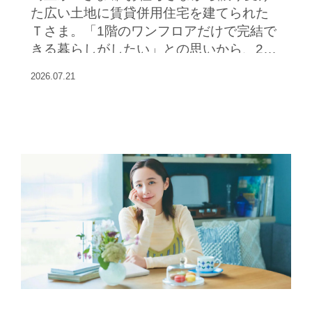
た広い土地に賃貸併用住宅を建てられた
Ｔさま。「1階のワンフロアだけで完結で
きる暮らしがしたい」との思いから、2階
は子ども部屋２室にして、上下移動のな
2026.07.21
い平屋感覚のライフスタイルを叶えられ
ました。 南側に設けたリビングは高さ約
３・６ｍのルーバー天井が印象的。夜に
なるとルーバーの間から照明が拡散し、
優美な雰囲気が味わえます。大開口サッ
シの外は公園の豊かな緑。カーテンを開
け放していても外からの視線が気になり
ません。リビングと段差なくつながるテ
ラスは自然を感じるアウトドアの憩いス
ペース。深い軒が陽差しを遮り、夏も快
適に過ごせるそうです。「春は公園の桜
が美しく、自宅にいながら花見が楽しめ
ます」とＴさま。キッチンはご夫婦一緒