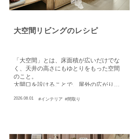
大空間リビングのレシピ
「大空間」とは、床面積が広いだけでな
く、天井の高さにもゆとりをもった空間
のこと。
大開口を設けることで、屋外の広がりを
室内から感じられるようになり、採光の
2026.08.01
#インテリア
#間取り
量も増えるため、実際以上の広さを感じ
る大空間となる。