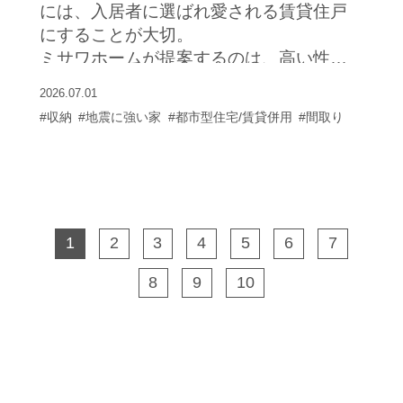
には、入居者に選ばれ愛される賃貸住戸
にすることが大切。
ミサワホームが提案するのは、高い性能
と品質、デザイン性によって、住まう人
2026.07.01
の満足が続く住まいだ。
#収納
#地震に強い家
#都市型住宅/賃貸併用
#間取り
1
2
3
4
5
6
7
8
9
10