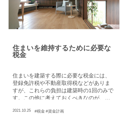
住まいを維持するために必要な
税金
住まいを建築する際に必要な税金には、
登録免許税や不動産取得税などがありま
すが、これらの負担は建築時の1回のみで
す。この他に考えておくべきなのが、土
地や住宅を持っている間ずっと支払い続
2021.10.25
#税金
#資金計画
ける固定資産税などの税金です。これら
の税金のしくみとおおよその負担感を見
ていきましょう。