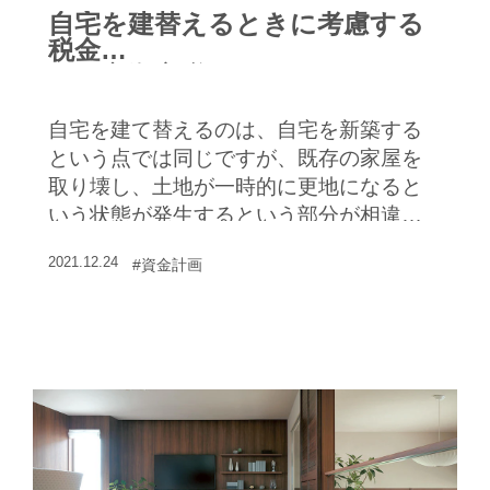
自宅を建替えるときに考慮する
税金
～固定資産税
自宅を建て替えるのは、自宅を新築する
という点では同じですが、既存の家屋を
取り壊し、土地が一時的に更地になると
いう状態が発生するという部分が相違し
ます。一時的にこのような状態になる自
2021.12.24
#資金計画
宅の建て替え時に、税金の面ではどのよ
うなことを考慮したらよいでしょうか。
今回は、固定資産税の取り扱いについて
みていきます。