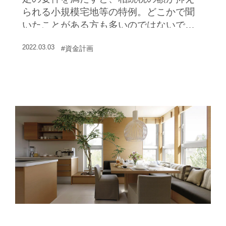
られる小規模宅地等の特例。どこかで聞
いたことがある方も多いのではないでし
ょうか。では、居住していた住まいを建
2022.03.03
#資金計画
て替え中に思わぬ相続が起こった場合で
も適用できるのでしょうか。