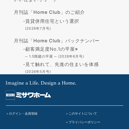
月刊誌「Home Club」のご紹介
-
賃貸併用住宅という選択
(2026年7月号)
月刊誌「Home Club」バックナンバー
-
顧客満足度No.1の平屋※
─ 1.5階建の平屋 ─ (2026年6月号)
-
見て触れて、先進の住まいを体感
(2026年5月号)
-
高断熱の住まい - GX志向型住宅-
(2026年4月号)
-
住まいづくりの資金
(2026年3月号)
-
「蔵」で叶える憧れの暮らし
(2026年2月号)
ログイン・会員登録
このサイトについて
-
在宅避難のすすめ
(2026年1月号)
プライバシーポリシー
-
私の好きな時間
(2025年12月号)