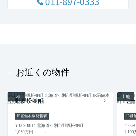
011-897-0333
お近くの物件
土地
土地
野幌松並町
リー
JR函館本線 野幌駅
JR函
〒069-0814 北海道江別市野幌松並町
〒06
1,030
万円
～ ～
1,100