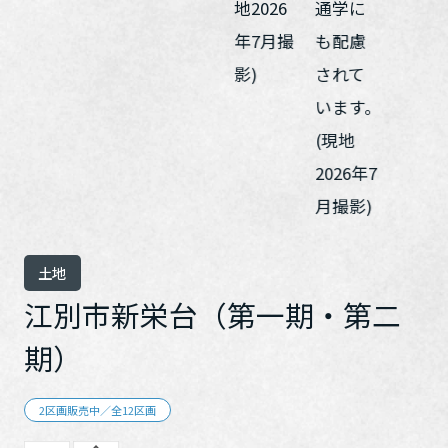
ホームを結ぶコミュニケーションサイト。お得・便利・安心なコン
新卒者採用
向のまちづくりを実現していきます。
ホームラウンジ リフォーム
テンツや、ミサワホームからの大切なお知らせなど配信していま
す。
ミサワゼネラルソリューション
中途採用
これから住まいをご検討の方
ミサワオーナーズクラブ
多彩な動画やこだわりが詰まった建築実例、注目の最新情報など、
障がい者採用
住まいづくりを楽しく学べるデジタルラウンジです。
ホームラウンジ 新築・戸建て
ウエルネス事業
海外事業
土地
江別市新栄台（第一期・第二
期）
2区画販売中／全12区画