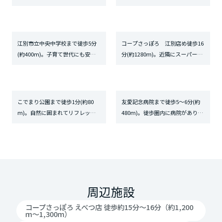
セスも良好な、利便性の高い駅で
で、子育てに適した住環境が整っ
す。
ています。
江別市立中央中学校まで徒歩5分
コープさっぽろ 江別店め徒歩16
(約400ｍ)。子育て世代にも安心
分(約1280ｍ)。近隣にスーパーが
な、教育機関が身近にそろうエリ
あり、食料品や日用品の買い出し
アです。
に便利です。
こでまり公園まで徒歩1分(約80
友愛記念病院まで徒歩5～6分(約
ｍ)。自然に囲まれてリフレッシ
480ｍ)。徒歩圏内に病院があり、
ュできる、心地よい公園が近くに
日々の健康管理や急な体調不良に
あります。
も安心です。
周辺施設
コープさっぽろ えべつ店 徒歩約15分～16分（約1,200
ｍ～1,300ｍ）