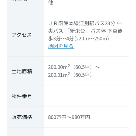
他
ＪＲ函館本線
江別駅
バス23分 中
央バス
「新栄台」
バス停 下車徒
アクセス
歩3分～4分(220m～250m)
地図を見る
200.00m
（60.5坪）
～
2
土地面積
200.01m
（60.5坪）
2
物件番号
販売価格
800
万円
～980
万円