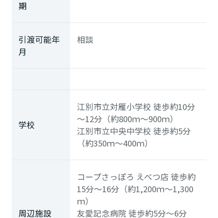
期
引渡可能年
相談
月
江別市立対雁小学校
徒歩約10分
～12分（約800ｍ～900ｍ）
学校
江別市立中央中学校
徒歩約5分
（約350ｍ～400ｍ）
コープさっぽろ えべつ店
徒歩約
15分～16分（約1,200ｍ～1,300
ｍ）
周辺施設
友愛記念病院
徒歩約5分～6分