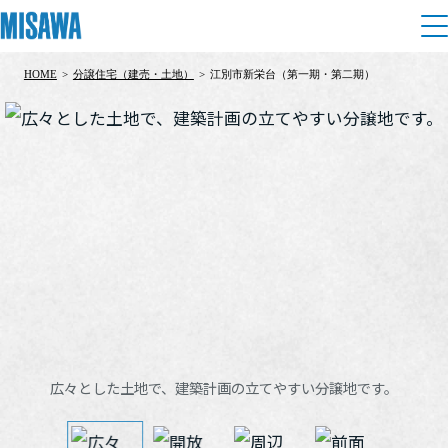
HOME
>
分譲住宅（建売・土地）
>
江別市新栄台（第一期・第二期）
住まい
建てる
土地活用
[注文住宅]
個人のお客さま
商品ラインアップ
リフォーム
デザイン
戸建て・マンション
賃貸住宅
まちづくり
テクノロジー（住まいの性能）
賃貸併用住宅
複合開発・投資開発
ミサワリフォームとは
建築事例・建築実例
オーナーサポート
店舗・各種施設
広々とした土地で、建築計画の立てやすい分譲地です。
リフォームの流れ
デザイナーズギャラリー
サポートメニュー
複合開発事業（ASMACI-アスマチ-）
土地活用モデルルーム見学
企
業・
IR情報
リフォームメニュー
インテリア