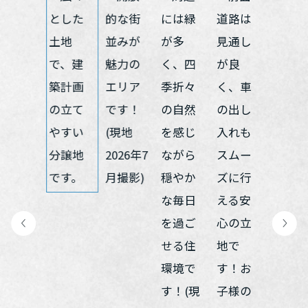
再開発・官民連携事業
土地活用実例
展示
場・
イベント情報
企業・IR
住まいるりんぐ（ロングサポート）
リフォーム事例
住まいづくりガイド
分譲マンション開発事業
カタログ請求
法人のお客さま
保証制度
事業用
買う
ニュース
収益不動産・投資開発事業
住まいのご相談
アフターメンテナンス
企業不動産活用（CRE）戦略
MISAWAについて
建築再生事業
事業用リノベーション
分譲住宅（建売・土地）検索
ミサワリフォーム
社宅建築
ミサワホームグループ
事業用売買
ホテル・旅館リフォーム
中古住宅検索
ご相談窓口
医療・介護・子育て・障がい福祉施設
IR情報
スムストック検索
リフォーム営業所
事業用地・事業用建物
SDGs
お客様センター
分譲マンション検索
これから土地活用・賃貸経営をご検討の方
分譲用地
環境活動
土地活用の基礎から長期安定経営を目指すオーナー様まで、賃貸経
売る
[MISAWA RELAY]
営に役立つ多彩な情報を幅広くお届けします。
これからリフォームをご検討の方
採用情報
実例動画や基礎知識、収納の工夫など、理想の住まいを叶えるリフ
ホームラウンジ 土地活用・賃貸経営
ォームの具体策とアイデアを豊富にご用意しています。
住まいの売却
ミサワホームオーナーさま・リフォーム工事ご契約者さまとミサワ
すべてのフィールドに新しい価値をデザインし、持続可能な未来志