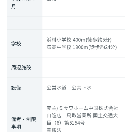
月
浜村小学校
400m(徒歩約5分)
学校
気高中学校
1900m(徒歩約24分)
周辺施設
設備
公営水道 公共下水
売主/
ミサワホーム中国株式会社
山陰店 鳥取営業所
国土交通大
備考・制限
臣（6）第5154号
事項
景観法