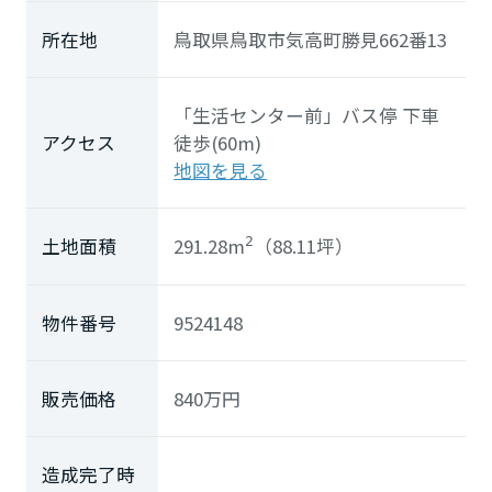
ホームを結ぶコミュニケーションサイト。お得・便利・安心なコン
新卒者採用
向のまちづくりを実現していきます。
ホームラウンジ リフォーム
テンツや、ミサワホームからの大切なお知らせなど配信していま
所在地
鳥取県鳥取市気高町勝見662番13
す。
ミサワゼネラルソリューション
中途採用
これから住まいをご検討の方
ミサワオーナーズクラブ
多彩な動画やこだわりが詰まった建築実例、注目の最新情報など、
障がい者採用
「生活センター前」
バス停 下車
住まいづくりを楽しく学べるデジタルラウンジです。
アクセス
徒歩(60m)
地図を見る
ホームラウンジ 新築・戸建て
ウエルネス事業
291.28m
（88.11坪）
土地面積
2
海外事業
物件番号
9524148
販売価格
840
万円
造成完了時