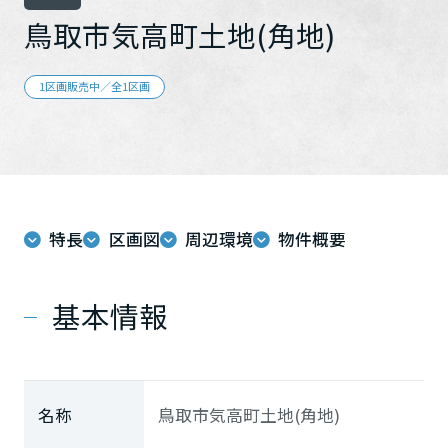
再開発・官民連携事業
土地活用実例
展示
場・
イベント情報
鳥取市気高町土地(角地)
企業・IR
住まいるりんぐ（ロングサポート）
リフォーム事例
住まいづくりガイド
分譲マンション開発事業
カタログ請求
法人のお客さま
保証制度
1区画販売中／全1区画
事業用
買う
ニュース
収益不動産・投資開発事業
住まいのご相談
アフターメンテナンス
企業不動産活用（CRE）戦略
MISAWAについて
建築再生事業
事業用リノベーション
分譲住宅（建売・土地）検索
ミサワリフォーム
社宅建築
ミサワホームグループ
事業用売買
ホテル・旅館リフォーム
中古住宅検索
ご相談窓口
医療・介護・子育て・障がい福祉施設
IR情報
特長
区画図
周辺環境
物件概要
スムストック検索
リフォーム営業所
事業用地・事業用建物
SDGs
お客様センター
分譲マンション検索
基本情報
これから土地活用・賃貸経営をご検討の方
分譲用地
環境活動
土地活用の基礎から長期安定経営を目指すオーナー様まで、賃貸経
売る
[MISAWA RELAY]
営に役立つ多彩な情報を幅広くお届けします。
これからリフォームをご検討の方
採用情報
実例動画や基礎知識、収納の工夫など、理想の住まいを叶えるリフ
ホームラウンジ 土地活用・賃貸経営
名称
鳥取市気高町土地(角地)
ォームの具体策とアイデアを豊富にご用意しています。
住まいの売却
ミサワホームオーナーさま・リフォーム工事ご契約者さまとミサワ
すべてのフィールドに新しい価値をデザインし、持続可能な未来志