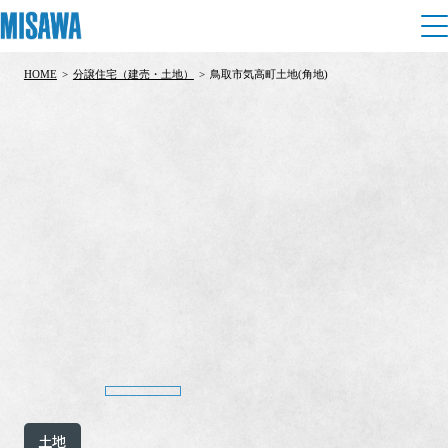
HOME
>
分譲住宅（建売・土地）
>
鳥取市気高町土地(角地)
住まい
建てる
土地活用
[注文住宅]
個人のお客さま
商品ラインアップ
リフォーム
デザイン
戸建て・マンション
賃貸住宅
まちづくり
テクノロジー（住まいの性能）
賃貸併用住宅
複合開発・投資開発
ミサワリフォームとは
建築事例・建築実例
オーナーサポート
店舗・各種施設
リフォームの流れ
デザイナーズギャラリー
サポートメニュー
複合開発事業（ASMACI-アスマチ-）
土地活用モデルルーム見学
企
業・
IR情報
リフォームメニュー
インテリア
土地