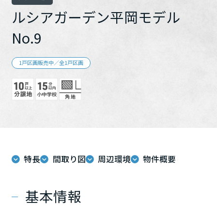
再開発・官民連携事業
土地活用実例
展示
場・
イベント情報
ルシアガーデン平岡モデル
企業・IR
住まいるりんぐ（ロングサポート）
リフォーム事例
住まいづくりガイド
分譲マンション開発事業
カタログ請求
No.9
法人のお客さま
保証制度
事業用
買う
ニュース
収益不動産・投資開発事業
住まいのご相談
アフターメンテナンス
1戸区画販売中／全1戸区画
企業不動産活用（CRE）戦略
MISAWAについて
建築再生事業
事業用リノベーション
分譲住宅（建売・土地）検索
ミサワリフォーム
社宅建築
ミサワホームグループ
事業用売買
ホテル・旅館リフォーム
中古住宅検索
ご相談窓口
医療・介護・子育て・障がい福祉施設
IR情報
スムストック検索
リフォーム営業所
事業用地・事業用建物
SDGs
お客様センター
分譲マンション検索
これから土地活用・賃貸経営をご検討の方
分譲用地
特長
間取り図
周辺環境
物件概要
環境活動
土地活用の基礎から長期安定経営を目指すオーナー様まで、賃貸経
売る
[MISAWA RELAY]
営に役立つ多彩な情報を幅広くお届けします。
これからリフォームをご検討の方
採用情報
基本情報
実例動画や基礎知識、収納の工夫など、理想の住まいを叶えるリフ
ホームラウンジ 土地活用・賃貸経営
ォームの具体策とアイデアを豊富にご用意しています。
住まいの売却
ミサワホームオーナーさま・リフォーム工事ご契約者さまとミサワ
すべてのフィールドに新しい価値をデザインし、持続可能な未来志