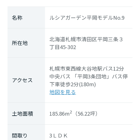
ホームを結ぶコミュニケーションサイト。お得・便利・安心なコン
新卒者採用
向のまちづくりを実現していきます。
ホームラウンジ リフォーム
テンツや、ミサワホームからの大切なお知らせなど配信していま
す。
ミサワゼネラルソリューション
中途採用
名称
ルシアガーデン平岡モデルNo.9
これから住まいをご検討の方
ミサワオーナーズクラブ
多彩な動画やこだわりが詰まった建築実例、注目の最新情報など、
障がい者採用
住まいづくりを楽しく学べるデジタルラウンジです。
北海道札幌市清田区平岡三条３
所在地
丁目45-302
ホームラウンジ 新築・戸建て
ウエルネス事業
札幌市東西線
大谷地駅
バス12分
海外事業
中央バス
「平岡3条団地」
バス停
アクセス
下車徒歩2分(180m)
地図を見る
185.86m
（56.22坪）
土地面積
2
間取り
3ＬＤＫ