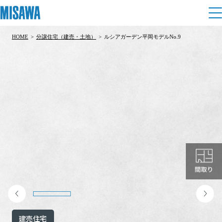
HOME
>
分譲住宅（建売・土地）
>
ルシアガーデン平岡モデルNo.9
住まい
建てる
土地活用
[注文住宅]
個人のお客さま
商品ラインアップ
リフォーム
デザイン
戸建て・マンション
賃貸住宅
まちづくり
テクノロジー（住まいの性能）
賃貸併用住宅
複合開発・投資開発
ミサワリフォームとは
建築事例・建築実例
オーナーサポート
店舗・各種施設
リフォームの流れ
デザイナーズギャラリー
サポートメニュー
複合開発事業（ASMACI-アスマチ-）
土地活用モデルルーム見学
企
業・
IR情報
リフォームメニュー
インテリア
建売住宅