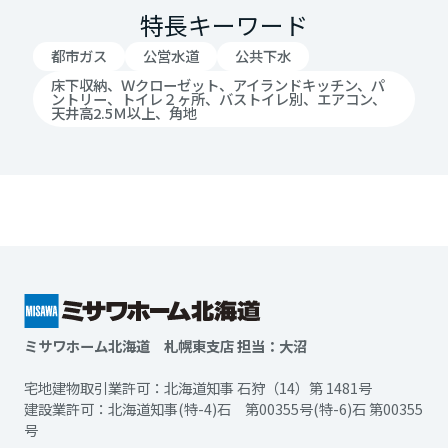
特長キーワード
都市ガス
公営水道
公共下水
床下収納、Ｗクローゼット、アイランドキッチン、パ
ントリー、トイレ２ヶ所、バストイレ別、エアコン、
天井高2.5Ｍ以上、角地
ミサワホーム北海道 札幌東支店 担当：大沼
宅地建物取引業許可：北海道知事 石狩（14）第 1481号
建設業許可：北海道知事(特-4)石 第00355号(特-6)石 第00355
号