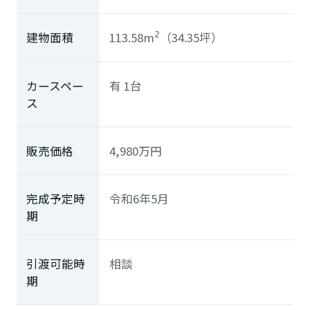
ミサワアイデンティティ
113.58m
（34.35坪）
建物面積
2
カースペー
有 1台
ス
販売価格
4,980
万円
完成予定時
令和6年5月
期
引渡可能時
相談
期