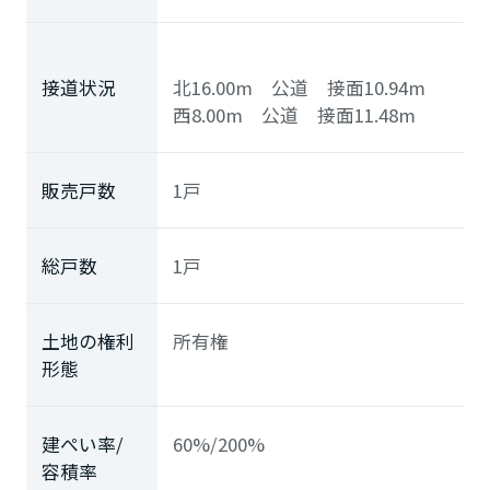
接道状況
北16.00m 公道 接面10.94m
西8.00m 公道 接面11.48m
販売戸数
1戸
総戸数
1戸
土地の権利
所有権
形態
建ぺい率/
60%/200%
容積率