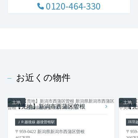
0120-464-330
お近くの物件
土地
土地
【売地】新潟市西蒲区曽根
【売
ＪＲ越後線 越後曽根駅
JR羽
〒959-0422 新潟県新潟市西蒲区曽根
〒95