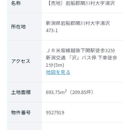
ホームを結ぶコミュニケーションサイト。お得・便利・安心なコン
新卒者採用
名称
【売地）岩船郡関川村大字湯沢
向のまちづくりを実現していきます。
ホームラウンジ リフォーム
テンツや、ミサワホームからの大切なお知らせなど配信していま
す。
ミサワゼネラルソリューション
中途採用
これから住まいをご検討の方
新潟県岩船郡関川村大字湯沢
ミサワオーナーズクラブ
所在地
多彩な動画やこだわりが詰まった建築実例、注目の最新情報など、
障がい者採用
473-1
住まいづくりを楽しく学べるデジタルラウンジです。
ホームラウンジ 新築・戸建て
ウエルネス事業
ＪＲ米坂線
越後下関駅
徒歩32分
新潟交通
「沢」
バス停 下車徒歩
アクセス
1分(5m)
海外事業
地図を見る
693.75m
（209.85坪）
土地面積
2
物件番号
9527919