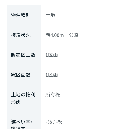
物件種別
土地
接道状況
西4.00m 公道
販売区画数
1区画
総区画数
1区画
土地の権利
所有権
形態
建ぺい率/
-% / -%
容積率