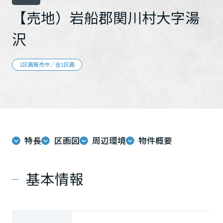
再開発・官民連携事業
土地活用実例
展示
場・
イベント情報
【売地）岩船郡関川村大字湯
企業・IR
住まいるりんぐ（ロングサポート）
リフォーム事例
住まいづくりガイド
分譲マンション開発事業
カタログ請求
沢
法人のお客さま
保証制度
事業用
買う
ニュース
収益不動産・投資開発事業
住まいのご相談
アフターメンテナンス
1区画販売中／全1区画
企業不動産活用（CRE）戦略
MISAWAについて
建築再生事業
事業用リノベーション
分譲住宅（建売・土地）検索
ミサワリフォーム
社宅建築
ミサワホームグループ
事業用売買
ホテル・旅館リフォーム
中古住宅検索
ご相談窓口
医療・介護・子育て・障がい福祉施設
IR情報
スムストック検索
リフォーム営業所
事業用地・事業用建物
特長
区画図
周辺環境
物件概要
SDGs
お客様センター
分譲マンション検索
これから土地活用・賃貸経営をご検討の方
分譲用地
環境活動
基本情報
土地活用の基礎から長期安定経営を目指すオーナー様まで、賃貸経
売る
[MISAWA RELAY]
営に役立つ多彩な情報を幅広くお届けします。
これからリフォームをご検討の方
採用情報
実例動画や基礎知識、収納の工夫など、理想の住まいを叶えるリフ
ホームラウンジ 土地活用・賃貸経営
ォームの具体策とアイデアを豊富にご用意しています。
住まいの売却
ミサワホームオーナーさま・リフォーム工事ご契約者さまとミサワ
すべてのフィールドに新しい価値をデザインし、持続可能な未来志