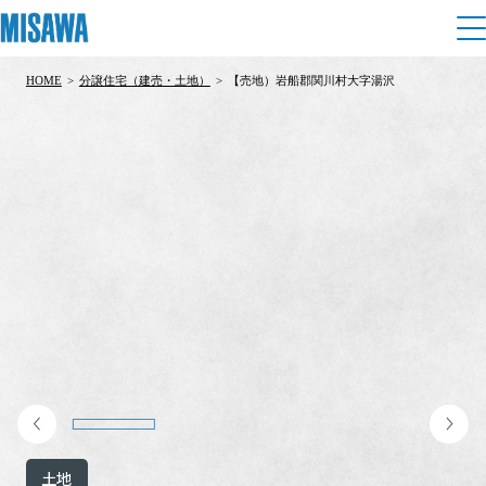
HOME
>
分譲住宅（建売・土地）
>
【売地）岩船郡関川村大字湯沢
住まい
建てる
土地活用
[注文住宅]
個人のお客さま
商品ラインアップ
リフォーム
デザイン
戸建て・マンション
賃貸住宅
まちづくり
テクノロジー（住まいの性能）
賃貸併用住宅
複合開発・投資開発
ミサワリフォームとは
建築事例・建築実例
オーナーサポート
店舗・各種施設
リフォームの流れ
デザイナーズギャラリー
サポートメニュー
複合開発事業（ASMACI-アスマチ-）
土地活用モデルルーム見学
企
業・
IR情報
リフォームメニュー
インテリア
土地