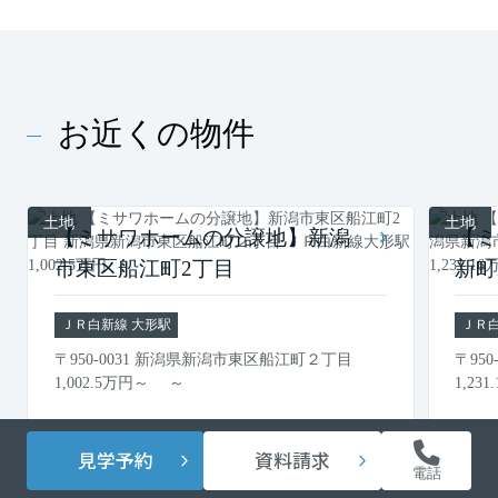
お近くの物件
土地
土地
【ミサワホームの分譲地】新潟
【ミ
市東区船江町2丁目
新
ＪＲ白新線 大形駅
ＪＲ
〒950-0031 新潟県新潟市東区船江町２丁目
〒95
1,002.5
万円
～ ～
1,231.
見学予約
資料請求
電話