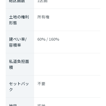
総区画数
1区画
土地の権利
所有権
形態
建ぺい率/
60% / 160%
容積率
私道負担面
積
セットバッ
不要
ク
地目
宅地