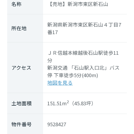
ホームを結ぶコミュニケーションサイト。お得・便利・安心なコン
新卒者採用
名称
【売地】新潟市東区新石山
向のまちづくりを実現していきます。
ホームラウンジ リフォーム
テンツや、ミサワホームからの大切なお知らせなど配信していま
す。
ミサワゼネラルソリューション
中途採用
これから住まいをご検討の方
新潟県新潟市東区新石山４丁目7
ミサワオーナーズクラブ
所在地
多彩な動画やこだわりが詰まった建築実例、注目の最新情報など、
障がい者採用
番17
住まいづくりを楽しく学べるデジタルラウンジです。
ホームラウンジ 新築・戸建て
ウエルネス事業
ＪＲ信越本線
越後石山駅
徒歩11
分
アクセス
新潟交通
「石山駅入口北」
バス
海外事業
停 下車徒歩5分(400m)
地図を見る
151.51m
（45.83坪）
土地面積
2
物件番号
9528427