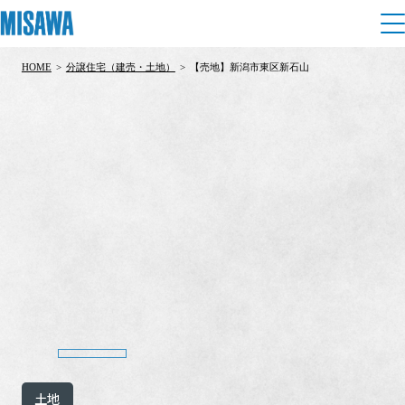
HOME
>
分譲住宅（建売・土地）
>
【売地】新潟市東区新石山
住まい
建てる
土地活用
[注文住宅]
個人のお客さま
商品ラインアップ
リフォーム
デザイン
戸建て・マンション
賃貸住宅
まちづくり
テクノロジー（住まいの性能）
賃貸併用住宅
複合開発・投資開発
ミサワリフォームとは
建築事例・建築実例
オーナーサポート
店舗・各種施設
リフォームの流れ
デザイナーズギャラリー
サポートメニュー
複合開発事業（ASMACI-アスマチ-）
土地活用モデルルーム見学
企
業・
IR情報
リフォームメニュー
インテリア
土地