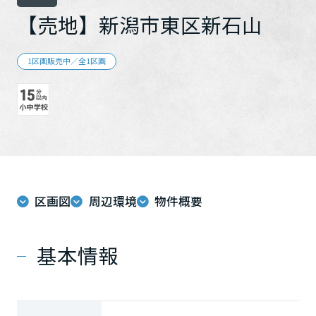
再開発・官民連携事業
土地活用実例
展示
場・
イベント情報
【売地】新潟市東区新石山
企業・IR
住まいるりんぐ（ロングサポート）
リフォーム事例
住まいづくりガイド
分譲マンション開発事業
カタログ請求
法人のお客さま
保証制度
1区画販売中／全1区画
事業用
買う
ニュース
収益不動産・投資開発事業
住まいのご相談
アフターメンテナンス
企業不動産活用（CRE）戦略
MISAWAについて
建築再生事業
事業用リノベーション
分譲住宅（建売・土地）検索
ミサワリフォーム
社宅建築
ミサワホームグループ
事業用売買
ホテル・旅館リフォーム
中古住宅検索
ご相談窓口
医療・介護・子育て・障がい福祉施設
IR情報
スムストック検索
リフォーム営業所
事業用地・事業用建物
SDGs
区画図
周辺環境
物件概要
お客様センター
分譲マンション検索
これから土地活用・賃貸経営をご検討の方
分譲用地
環境活動
土地活用の基礎から長期安定経営を目指すオーナー様まで、賃貸経
基本情報
売る
[MISAWA RELAY]
営に役立つ多彩な情報を幅広くお届けします。
これからリフォームをご検討の方
採用情報
実例動画や基礎知識、収納の工夫など、理想の住まいを叶えるリフ
ホームラウンジ 土地活用・賃貸経営
ォームの具体策とアイデアを豊富にご用意しています。
住まいの売却
ミサワホームオーナーさま・リフォーム工事ご契約者さまとミサワ
すべてのフィールドに新しい価値をデザインし、持続可能な未来志