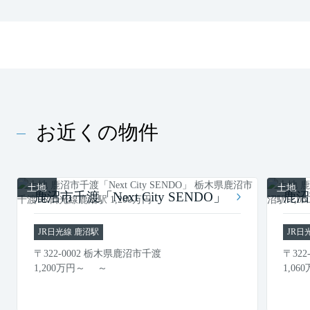
お近くの物件
土地
土地
鹿沼市千渡「Next City SENDO」
鹿沼
JR日光線 鹿沼駅
JR日
〒322-0002 栃木県鹿沼市千渡
〒32
1,200
万円
～ ～
1,060