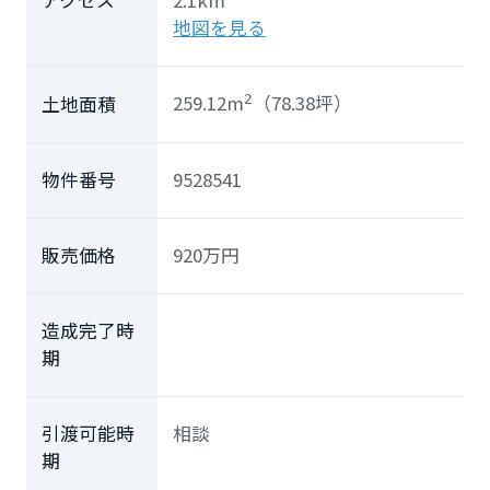
アクセス
2.1km
地図を見る
259.12m
（78.38坪）
土地面積
2
物件番号
9528541
販売価格
920
万円
造成完了時
期
引渡可能時
相談
期