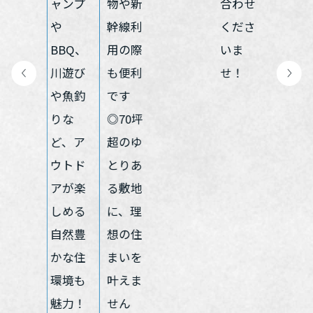
ホームを結ぶコミュニケーションサイト。お得・便利・安心なコン
新卒者採用
向のまちづくりを実現していきます。
ホームラウンジ リフォーム
テンツや、ミサワホームからの大切なお知らせなど配信していま
す。
ミサワゼネラルソリューション
中途採用
これから住まいをご検討の方
ミサワオーナーズクラブ
多彩な動画やこだわりが詰まった建築実例、注目の最新情報など、
障がい者採用
住まいづくりを楽しく学べるデジタルラウンジです。
ホームラウンジ 新築・戸建て
ウエルネス事業
海外事業