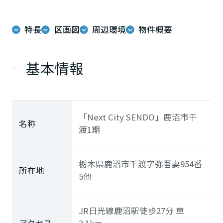
特長
区画図
周辺環境
物件概要
基本情報
「Next City SENDO」鹿沼市千
名称
渡1期
栃木県鹿沼市千渡字弥吾妻954番
所在地
5他
JR日光線
鹿沼駅
徒歩27分 車