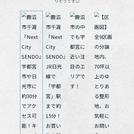
りそうです◎
再開発・官民連携事業
土地活用実例
展示
場・
イベント情報
企業・IR
住まいるりんぐ（ロングサポート）
リフォーム事例
住まいづくりガイド
分譲マンション開発事業
カタログ請求
法人のお客さま
保証制度
事業用
買う
ニュース
収益不動産・投資開発事業
住まいのご相談
アフターメンテナンス
企業不動産活用（CRE）戦略
MISAWAについて
建築再生事業
事業用リノベーション
分譲住宅（建売・土地）検索
ミサワリフォーム
社宅建築
ミサワホームグループ
事業用売買
ホテル・旅館リフォーム
中古住宅検索
ご相談窓口
医療・介護・子育て・障がい福祉施設
IR情報
スムストック検索
リフォーム営業所
事業用地・事業用建物
SDGs
お客様センター
分譲マンション検索
これから土地活用・賃貸経営をご検討の方
分譲用地
環境活動
土地活用の基礎から長期安定経営を目指すオーナー様まで、賃貸経
売る
[MISAWA RELAY]
営に役立つ多彩な情報を幅広くお届けします。
これからリフォームをご検討の方
採用情報
実例動画や基礎知識、収納の工夫など、理想の住まいを叶えるリフ
ホームラウンジ 土地活用・賃貸経営
ォームの具体策とアイデアを豊富にご用意しています。
住まいの売却
ミサワホームオーナーさま・リフォーム工事ご契約者さまとミサワ
すべてのフィールドに新しい価値をデザインし、持続可能な未来志