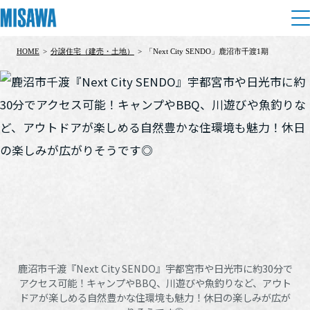
HOME
>
分譲住宅（建売・土地）
>
「Next City SENDO」鹿沼市千渡1期
住まい
建てる
土地活用
[注文住宅]
個人のお客さま
商品ラインアップ
リフォーム
デザイン
戸建て・マンション
賃貸住宅
まちづくり
テクノロジー（住まいの性能）
賃貸併用住宅
複合開発・投資開発
ミサワリフォームとは
建築事例・建築実例
オーナーサポート
店舗・各種施設
鹿沼市千渡『Next City SENDO』宇都宮市や日光市に約30分で
リフォームの流れ
デザイナーズギャラリー
アクセス可能！キャンプやBBQ、川遊びや魚釣りなど、アウト
サポートメニュー
複合開発事業（ASMACI-アスマチ-）
土地活用モデルルーム見学
企
業・
IR情報
ドアが楽しめる自然豊かな住環境も魅力！休日の楽しみが広が
リフォームメニュー
インテリア