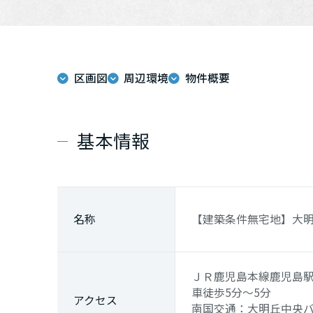
区画図
周辺環境
物件概要
基本情報
名称
【建築条件無宅地】大
ＪＲ鹿児島本線
鹿児島
車徒歩5分～5分
アクセス
南国交通：大明丘中央バ