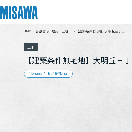
HOME
>
分譲住宅（建売・土地）
>
【建築条件無宅地】大明丘三丁目
リフォーム
住まい
土地活用
まちづくり
オーナーサポート
企業・IR情報
土地
建てる
個人のお客さま
戸建て・マンション
複合開発・投資開発
サポートメニュー
企業・IR
【建築条件無宅地】大明丘三丁
[注文住宅]
1区画販売中／全2区画
商品ラインアップ
賃貸住宅
ミサワリフォームとは
複合開発事業（ASMACI-アスマチ-）
住まいるりんぐ（ロングサポート）
ニュース
デザイン
賃貸併用住宅
リフォームの流れ
再開発・官民連携事業
保証制度
MISAWAについて
テクノロジー（住まいの性能）
店舗・各種施設
リフォームメニュー
分譲マンション開発事業
アフターメンテナンス
ミサワホームグループ
建築事例・建築実例
土地活用モデルルーム見学
リフォーム事例
収益不動産・投資開発事業
ミサワリフォーム
IR情報
デザイナーズギャラリー
土地活用実例
建築再生事業
SDGs