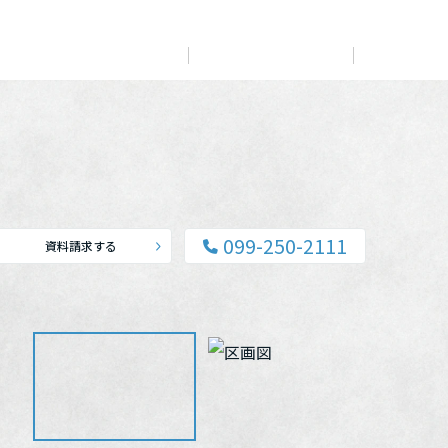
展示
場・
イベント情報
カタログ請求
住まいのご相談
リフォーム
まちづくり
オーナーサポート
企
業・
IR情報
閉じる
閉じる
閉じる
閉じる
閉じる
閉じる
これから土地活用・賃貸経営をご検討の方
これからリフォームをご検討の方
これから住まいをご検討の方
099-250-2111
資料請求する
すべてのフィールドに新しい価値をデザインし、持続可能
多彩な動画やこだわりが詰まった建築実例、注目の最新情
土地活用の基礎から長期安定経営を目指すオーナー様ま
実例動画や基礎知識、収納の工夫など、理想の住まいを叶
ミサワホームオーナーさま・リフォーム工事ご契約者さま
な未来志向のまちづくりを実現していきます。
報など、住まいづくりを楽しく学べるデジタルラウンジで
で、賃貸経営に役立つ多彩な情報を幅広くお届けします。
えるリフォームの具体策とアイデアを豊富にご用意してい
とミサワホームを結ぶコミュニケーションサイト。お得・
す。
ます。
便利・安心なコンテンツや、ミサワホームからの大切なお
ミサワゼネラルソリューション
ホームラウンジ 土地活用・賃貸経営
知らせなど配信しています。
ホームラウンジ 新築・戸建て
ホームラウンジ リフォーム
ミサワアイデンティティ
ミサワオーナーズクラブ