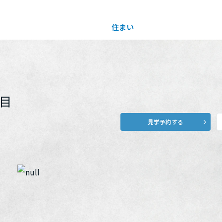
住まい
土地活用
買う
法人のお客さま
事業用
事業用売買
ご相談窓口
採用情報
目
見学予約する
分譲住宅（建売・土地）検索
企業不動産活用（CRE）戦略
事業用リノベーション
事業用地・事業用建物
お客様センター
新卒者採用
中古住宅検索
社宅建築
ホテル・旅館リフォーム
分譲用地
中途採用
スムストック検索
医療・介護・子育て・障がい福祉施設
障がい者採用
リフォーム営業所
分譲マンション検索
ウエルネス事業
売る