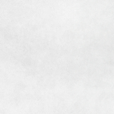
[MISAWA RELAY]
海外事業
住まいの売却