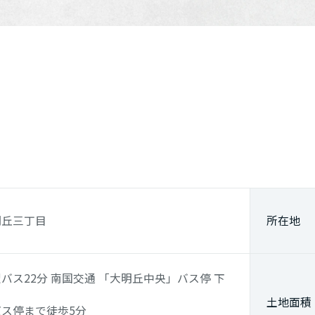
明丘三丁目
所在地
駅
バス22分 南国交通
「大明丘中央」
バス停 下
土地面積
ス停まで徒歩5分