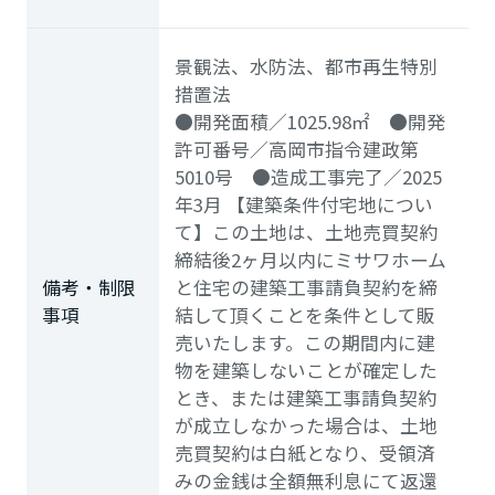
景観法、水防法、都市再生特別
措置法
●開発面積／1025.98㎡ ●開発
許可番号／高岡市指令建政第
5010号 ●造成工事完了／2025
年3月 【建築条件付宅地につい
て】この土地は、土地売買契約
締結後2ヶ月以内にミサワホーム
備考・制限
と住宅の建築工事請負契約を締
事項
結して頂くことを条件として販
売いたします。この期間内に建
物を建築しないことが確定した
とき、または建築工事請負契約
が成立しなかった場合は、土地
売買契約は白紙となり、受領済
みの金銭は全額無利息にて返還