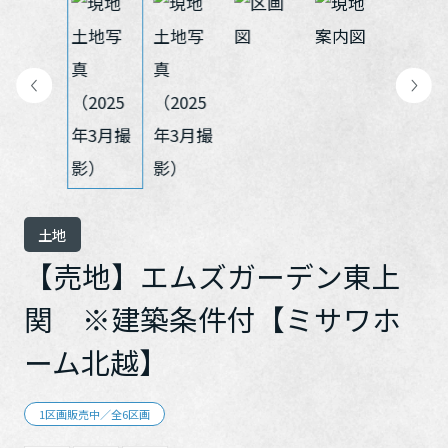
再開発・官民連携事業
土地活用実例
展示
場・
イベント情報
企業・IR
住まいるりんぐ（ロングサポート）
リフォーム事例
住まいづくりガイド
分譲マンション開発事業
カタログ請求
法人のお客さま
保証制度
事業用
買う
ニュース
収益不動産・投資開発事業
住まいのご相談
アフターメンテナンス
企業不動産活用（CRE）戦略
MISAWAについて
建築再生事業
事業用リノベーション
分譲住宅（建売・土地）検索
ミサワリフォーム
社宅建築
ミサワホームグループ
事業用売買
ホテル・旅館リフォーム
中古住宅検索
ご相談窓口
医療・介護・子育て・障がい福祉施設
土地
IR情報
スムストック検索
【売地】エムズガーデン東上
リフォーム営業所
事業用地・事業用建物
SDGs
お客様センター
分譲マンション検索
関 ※建築条件付【ミサワホ
これから土地活用・賃貸経営をご検討の方
分譲用地
環境活動
土地活用の基礎から長期安定経営を目指すオーナー様まで、賃貸経
ーム北越】
売る
[MISAWA RELAY]
営に役立つ多彩な情報を幅広くお届けします。
これからリフォームをご検討の方
採用情報
実例動画や基礎知識、収納の工夫など、理想の住まいを叶えるリフ
ホームラウンジ 土地活用・賃貸経営
1区画販売中／全6区画
ォームの具体策とアイデアを豊富にご用意しています。
住まいの売却
ミサワホームオーナーさま・リフォーム工事ご契約者さまとミサワ
すべてのフィールドに新しい価値をデザインし、持続可能な未来志