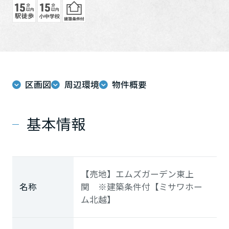
ホームを結ぶコミュニケーションサイト。お得・便利・安心なコン
新卒者採用
向のまちづくりを実現していきます。
ホームラウンジ リフォーム
テンツや、ミサワホームからの大切なお知らせなど配信していま
す。
ミサワゼネラルソリューション
中途採用
これから住まいをご検討の方
ミサワオーナーズクラブ
多彩な動画やこだわりが詰まった建築実例、注目の最新情報など、
障がい者採用
住まいづくりを楽しく学べるデジタルラウンジです。
ホームラウンジ 新築・戸建て
ウエルネス事業
区画図
周辺環境
物件概要
基本情報
海外事業
【売地】エムズガーデン東上
名称
関 ※建築条件付【ミサワホー
ム北越】