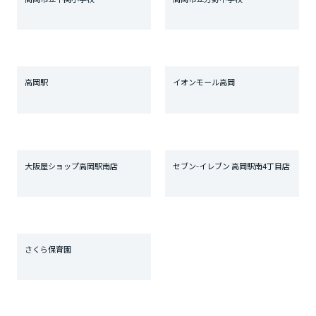
高岡駅
イオンモール高岡
大阪屋ショップ高岡駅南店
セブン-イレブン 高岡駅南4丁目店
さくら保育園