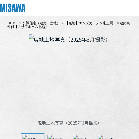
HOME
>
分譲住宅（建売・土地）
>
【売地】エムズガーデン東上関 ※建築条
住まい
件付【ミサワホーム北越】
建てる
土地活用
[注文住宅]
個人のお客さま
商品ラインアップ
リフォーム
デザイン
戸建て・マンション
賃貸住宅
まちづくり
テクノロジー（住まいの性能）
賃貸併用住宅
複合開発・投資開発
ミサワリフォームとは
建築事例・建築実例
オーナーサポート
店舗・各種施設
リフォームの流れ
デザイナーズギャラリー
現地土地写真（2025年3月撮影）
サポートメニュー
複合開発事業（ASMACI-アスマチ-）
土地活用モデルルーム見学
企
業・
IR情報
リフォームメニュー
インテリア