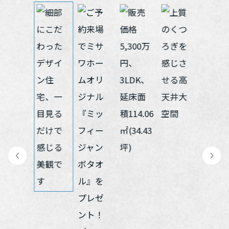
再開発・官民連携事業
土地活用実例
展示
場・
イベント情報
企業・IR
住まいるりんぐ（ロングサポート）
リフォーム事例
住まいづくりガイド
分譲マンション開発事業
カタログ請求
法人のお客さま
保証制度
事業用
買う
ニュース
収益不動産・投資開発事業
住まいのご相談
アフターメンテナンス
企業不動産活用（CRE）戦略
MISAWAについて
建築再生事業
事業用リノベーション
分譲住宅（建売・土地）検索
ミサワリフォーム
社宅建築
ミサワホームグループ
事業用売買
ホテル・旅館リフォーム
中古住宅検索
ご相談窓口
医療・介護・子育て・障がい福祉施設
IR情報
スムストック検索
リフォーム営業所
事業用地・事業用建物
SDGs
お客様センター
分譲マンション検索
これから土地活用・賃貸経営をご検討の方
分譲用地
環境活動
土地活用の基礎から長期安定経営を目指すオーナー様まで、賃貸経
売る
[MISAWA RELAY]
営に役立つ多彩な情報を幅広くお届けします。
これからリフォームをご検討の方
採用情報
実例動画や基礎知識、収納の工夫など、理想の住まいを叶えるリフ
ホームラウンジ 土地活用・賃貸経営
ォームの具体策とアイデアを豊富にご用意しています。
住まいの売却
ミサワホームオーナーさま・リフォーム工事ご契約者さまとミサワ
すべてのフィールドに新しい価値をデザインし、持続可能な未来志