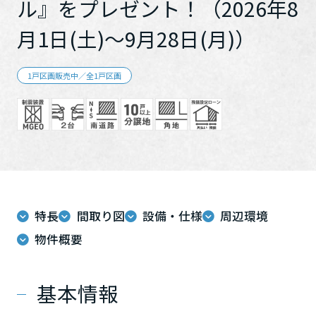
ル』をプレゼント！（2026年8
ミサワアイデンティティ
月1日(土)～9月28日(月)）
1戸区画販売中／全1戸区画
特長
間取り図
設備・仕様
周辺環境
物件概要
基本情報