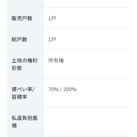
販売戸数
1戸
総戸数
1戸
土地の権利
所有権
形態
建ぺい率/
70% / 200%
容積率
私道負担面
積