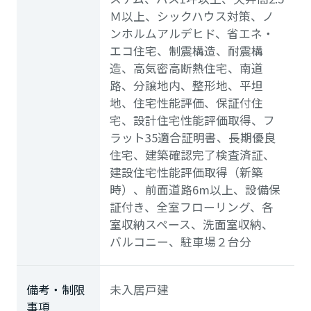
Ｍ以上、シックハウス対策、ノ
ンホルムアルデヒド、省エネ・
エコ住宅、制震構造、耐震構
造、高気密高断熱住宅、南道
路、分譲地内、整形地、平坦
地、住宅性能評価、保証付住
宅、設計住宅性能評価取得、フ
ラット35適合証明書、長期優良
住宅、建築確認完了検査済証、
建設住宅性能評価取得（新築
時）、前面道路6m以上、設備保
証付き、全室フローリング、各
室収納スペース、洗面室収納、
バルコニー、駐車場２台分
備考・制限
未入居戸建
事項