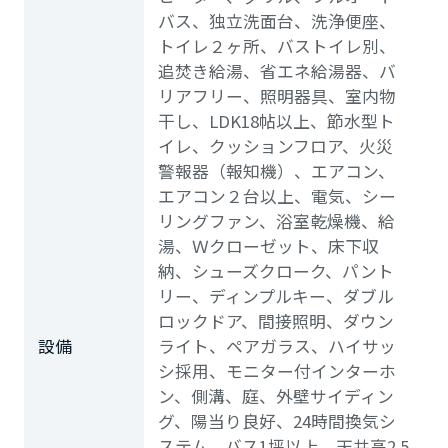
バス、独立洗面台、洗浄便座、
トイレ２ヶ所、バストイレ別、
追焚き給湯、省エネ給湯器、バ
リアフリー、照明器具、室内物
干し、LDK18帖以上、節水型ト
イレ、クッションフロア、火災
警報器（報知機）、エアコン、
エアコン２台以上、電気、シー
リングファン、浴室乾燥機、給
湯、Ｗクローゼット、床下収
納、シューズクローク、パント
リー、ディンプルキー、ダブル
ロックドア、間接照明、ダウン
設備
ライト、ペアガラス、ハイサッ
シ採用、モニター付インターホ
ン、側溝、庭、外壁サイディン
グ、陽当り良好、24時間換気シ
ステム、バス1坪以上、天井高2.5