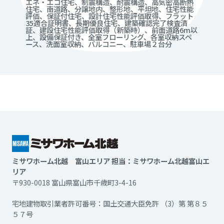
エネ・エコ住宅、制震構造、耐震構造、高気密高断熱
住宅、南道路、分譲地内、整形地、平坦地、住宅性能
評価、保証付住宅、設計住宅性能評価取得、フラット
35適合証明書、長期優良住宅、建築確認完了検査済
証、建設住宅性能評価取得（新築時）、前面道路6m以
上、設備保証付き、全室フローリング、各室収納スペ
ース、洗面室収納、バルコニー、駐車場２台分
ミサワホーム北越 富山エリア 担当：ミサワホーム北越富山エ
リア
〒930-0018 富山県富山市千歳町3-4-16
宅地建物取引業者許可番号：国土交通大臣免許 （3）第 第８５
５７号