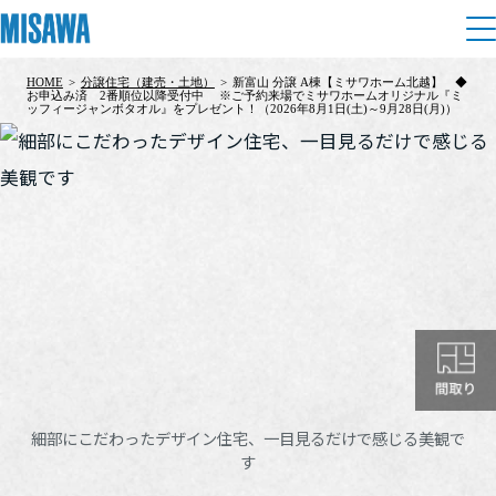
HOME
>
分譲住宅（建売・土地）
>
新富山 分譲 A棟【ミサワホーム北越】 ◆
住まい
お申込み済 2番順位以降受付中 ※ご予約来場でミサワホームオリジナル『ミ
ッフィージャンボタオル』をプレゼント！（2026年8月1日(土)～9月28日(月)）
建てる
土地活用
[注文住宅]
個人のお客さま
商品ラインアップ
リフォーム
デザイン
戸建て・マンション
賃貸住宅
まちづくり
テクノロジー（住まいの性能）
賃貸併用住宅
複合開発・投資開発
ミサワリフォームとは
建築事例・建築実例
オーナーサポート
店舗・各種施設
リフォームの流れ
デザイナーズギャラリー
細部にこだわったデザイン住宅、一目見るだけで感じる美観で
サポートメニュー
複合開発事業（ASMACI-アスマチ-）
土地活用モデルルーム見学
す
企
業・
IR情報
リフォームメニュー
インテリア