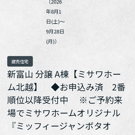
ホームを結ぶコミュニケーションサイト。お得・便利・安心なコン
新卒者採用
向のまちづくりを実現していきます。
ホームラウンジ リフォーム
テンツや、ミサワホームからの大切なお知らせなど配信していま
す。
ミサワゼネラルソリューション
中途採用
これから住まいをご検討の方
ミサワオーナーズクラブ
多彩な動画やこだわりが詰まった建築実例、注目の最新情報など、
障がい者採用
住まいづくりを楽しく学べるデジタルラウンジです。
ホームラウンジ 新築・戸建て
ウエルネス事業
建売住宅
新富山 分譲 A棟【ミサワホー
海外事業
ム北越】 ◆お申込み済 2番
順位以降受付中 ※ご予約来
場でミサワホームオリジナル
『ミッフィージャンボタオ