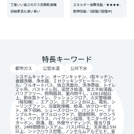
丁度いい高さのガス衣類乾燥機
エネルギー消費性能／★★★★、
収納家具も使い易い
断熱性能／5段階(7段階中)
特長キーワード
都市ガス
公営水道
公共下水
システムキッチン、オープンキッチン、I型キッチン、
食器洗機、浄水器、ＩＨクッキングヒーター、グリ
ル、フルオートバス、独立洗面台、洗浄便座、トイレ
２ヶ所、バストイレ別、追焚き給湯、省エネ給湯器、
バリアフリー、照明器具、室内物干し、LDK18帖以
上、節水型トイレ、クッションフロア、火災警報器
（報知機）、エアコン、エアコン２台以上、電気、シ
ーリングファン、浴室乾燥機、給湯、Ｗクローゼッ
ト、床下収納、シューズクローク、パントリー、ディ
ンプルキー、ダブルロックドア、間接照明、ダウンラ
イト、ペアガラス、ハイサッシ採用、モニター付イン
ターホン、側溝、庭、外壁サイディング、陽当り良
好、24時間換気システム、バス1坪以上、天井高2.5Ｍ
以上、シックハウス対策、ノンホルムアルデヒド、省