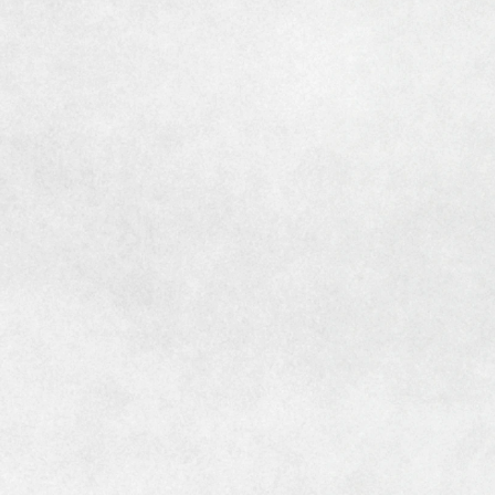
[MISAWA RELAY]
海外事業
住まいの売却