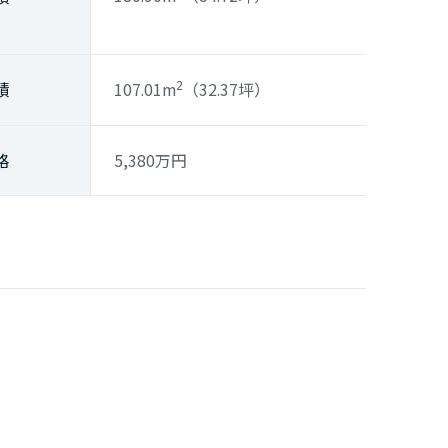
積
107.01m
（32.37坪）
2
格
5,380
万円