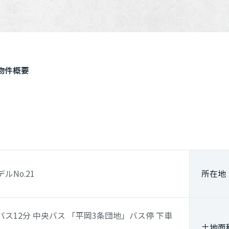
物件概要
No.21
所在地
バス12分 中央バス
「平岡3条団地」
バス停 下車
土地面