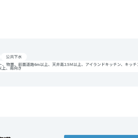
公共下水
ト、物置、前面道路6m以上、天井高2.5Ｍ以上、アイランドキッチン、キッ
以上、南向き