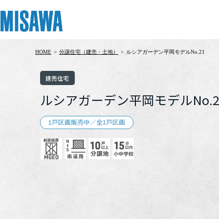
HOME
>
分譲住宅（建売・土地）
>
ルシアガーデン平岡モデルNo.21
リフォーム
住まい
土地活用
まちづくり
オーナーサポート
企業・IR情報
建売住宅
建てる
個人のお客さま
戸建て・マンション
複合開発・投資開発
サポートメニュー
企業・IR
ルシアガーデン平岡モデルNo.2
[注文住宅]
1戸区画販売中／全1戸区画
商品ラインアップ
賃貸住宅
ミサワリフォームとは
複合開発事業（ASMACI-アスマチ-）
住まいるりんぐ（ロングサポート）
ニュース
デザイン
賃貸併用住宅
リフォームの流れ
再開発・官民連携事業
保証制度
MISAWAについて
テクノロジー（住まいの性能）
店舗・各種施設
リフォームメニュー
分譲マンション開発事業
アフターメンテナンス
ミサワホームグループ
建築事例・建築実例
土地活用モデルルーム見学
リフォーム事例
収益不動産・投資開発事業
ミサワリフォーム
IR情報
デザイナーズギャラリー
土地活用実例
建築再生事業
SDGs