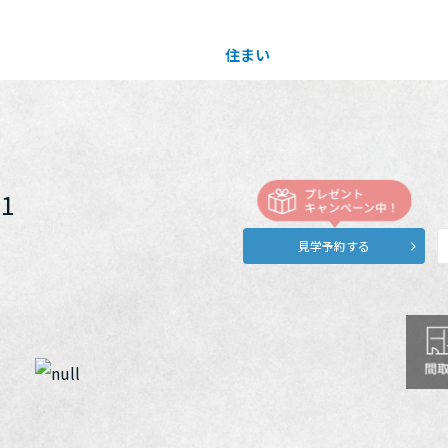
住まい
土地活用
買う
法人のお客さま
事業用
事業用売買
ご相談窓口
採用情報
1
見学予約する
分譲住宅（建売・土地）検索
企業不動産活用（CRE）戦略
事業用リノベーション
事業用地・事業用建物
お客様センター
新卒者採用
中古住宅検索
社宅建築
ホテル・旅館リフォーム
分譲用地
中途採用
スムストック検索
医療・介護・子育て・障がい福祉施設
障がい者採用
リフォーム営業所
分譲マンション検索
ウエルネス事業
売る