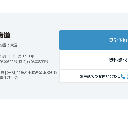
見学予約
担当：大沼
（14）第 1481号
資料請求
355号(特-6)石 第00355号
 | (一社)北海道不動産公正取引協
お電話でのお問い合わせ
引業保証協会