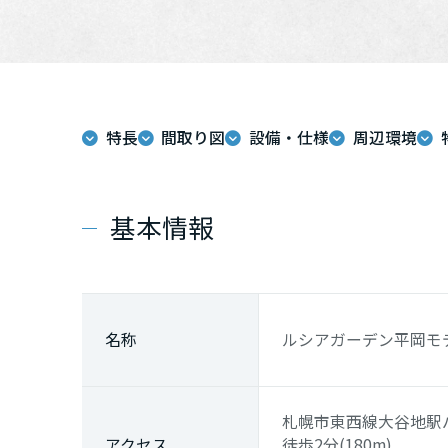
特長
間取り図
設備・仕様
周辺環境
基本情報
名称
ルシアガーデン平岡モデル
札幌市東西線
大谷地駅
アクセス
徒歩2分(180m)