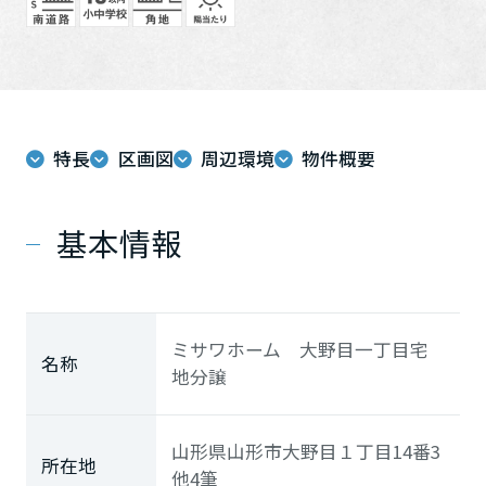
ホームを結ぶコミュニケーションサイト。お得・便利・安心なコン
新卒者採用
向のまちづくりを実現していきます。
ホームラウンジ リフォーム
テンツや、ミサワホームからの大切なお知らせなど配信していま
す。
ミサワゼネラルソリューション
中途採用
これから住まいをご検討の方
ミサワオーナーズクラブ
多彩な動画やこだわりが詰まった建築実例、注目の最新情報など、
障がい者採用
住まいづくりを楽しく学べるデジタルラウンジです。
特長
区画図
周辺環境
物件概要
ホームラウンジ 新築・戸建て
ウエルネス事業
基本情報
海外事業
ミサワホーム 大野目一丁目宅
名称
地分譲
山形県山形市大野目１丁目14番3
所在地
他4筆