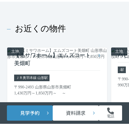
お近くの物件
土地
土地
【ミサワホーム】エムズコート
ハピ
美畑町
-駅
ＪＲ奥羽本線 山形駅
〒99
990
万
〒990-2493 山形県山形市美畑町
1,430
万円
～
1,850
万円
～ ～
見学予約
資料請求
電話