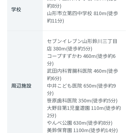
約8分)
学校
山形市立第四中学校
810m(徒歩
約11分)
セブンイレブン山形鈴川三丁目
店
380m(徒歩約5分)
コープすずかわ
460m(徒歩約6
分)
武田内科胃腸科医院
460m(徒歩
約6分)
周辺施設
中井こども医院
650m(徒歩約9
分)
笹原歯科医院
350m(徒歩約5分)
大野目第1児童遊園
110m(徒歩約
2分)
やんべ公園
630m(徒歩約8分)
美鈴保育園
1100m(徒歩約14分)