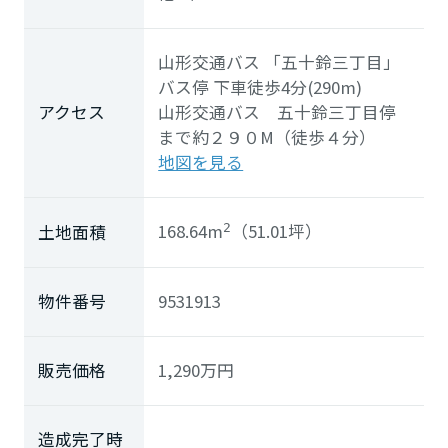
ミサワアイデンティティ
山形交通バス
「五十鈴三丁目」
バス停 下車徒歩4分(290m)
アクセス
山形交通バス 五十鈴三丁目停
まで約２９０М（徒歩４分）
地図を見る
168.64m
（51.01坪）
土地面積
2
物件番号
9531913
販売価格
1,290
万円
造成完了時