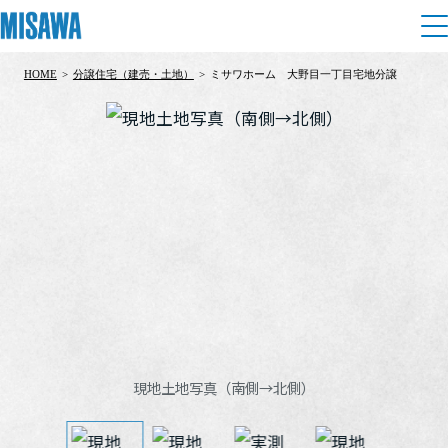
HOME
>
分譲住宅（建売・土地）
>
ミサワホーム 大野目一丁目宅地分譲
住まい
建てる
土地活用
[注文住宅]
個人のお客さま
商品ラインアップ
リフォーム
デザイン
戸建て・マンション
賃貸住宅
まちづくり
テクノロジー（住まいの性能）
賃貸併用住宅
複合開発・投資開発
ミサワリフォームとは
建築事例・建築実例
オーナーサポート
店舗・各種施設
現地土地写真（南側→北側）
リフォームの流れ
デザイナーズギャラリー
サポートメニュー
複合開発事業（ASMACI-アスマチ-）
土地活用モデルルーム見学
企
業・
IR情報
リフォームメニュー
インテリア