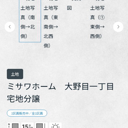
再開発・官民連携事業
土地活用実例
展示
場・
イベント情報
企業・IR
住まいるりんぐ（ロングサポート）
リフォーム事例
住まいづくりガイド
分譲マンション開発事業
カタログ請求
法人のお客さま
保証制度
事業用
買う
ニュース
収益不動産・投資開発事業
住まいのご相談
アフターメンテナンス
企業不動産活用（CRE）戦略
MISAWAについて
建築再生事業
事業用リノベーション
分譲住宅（建売・土地）検索
ミサワリフォーム
社宅建築
ミサワホームグループ
事業用売買
ホテル・旅館リフォーム
中古住宅検索
ご相談窓口
医療・介護・子育て・障がい福祉施設
IR情報
スムストック検索
土地
リフォーム営業所
事業用地・事業用建物
SDGs
ミサワホーム 大野目一丁目
お客様センター
分譲マンション検索
これから土地活用・賃貸経営をご検討の方
分譲用地
環境活動
宅地分譲
土地活用の基礎から長期安定経営を目指すオーナー様まで、賃貸経
売る
[MISAWA RELAY]
営に役立つ多彩な情報を幅広くお届けします。
これからリフォームをご検討の方
採用情報
1区画販売中／全1区画
実例動画や基礎知識、収納の工夫など、理想の住まいを叶えるリフ
ホームラウンジ 土地活用・賃貸経営
ォームの具体策とアイデアを豊富にご用意しています。
住まいの売却
ミサワホームオーナーさま・リフォーム工事ご契約者さまとミサワ
すべてのフィールドに新しい価値をデザインし、持続可能な未来志