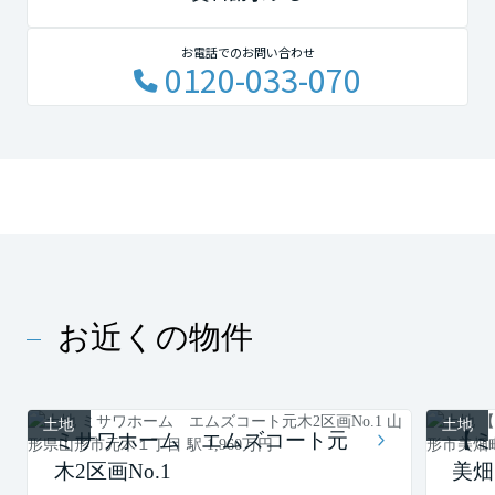
お電話でのお問い合わせ
0120-033-070
お近くの物件
土地
土地
ミサワホーム エムズコート元
【ミ
木2区画No.1
美畑