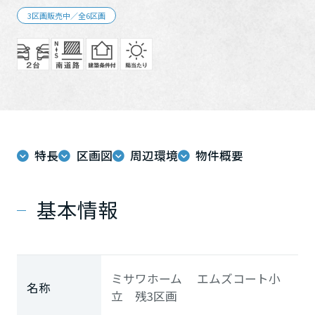
ホームを結ぶコミュニケーションサイト。お得・便利・安心なコン
新卒者採用
向のまちづくりを実現していきます。
ホームラウンジ リフォーム
3区画販売中／全6区画
テンツや、ミサワホームからの大切なお知らせなど配信していま
す。
ミサワゼネラルソリューション
中途採用
これから住まいをご検討の方
ミサワオーナーズクラブ
多彩な動画やこだわりが詰まった建築実例、注目の最新情報など、
障がい者採用
住まいづくりを楽しく学べるデジタルラウンジです。
ホームラウンジ 新築・戸建て
ウエルネス事業
特長
区画図
周辺環境
物件概要
海外事業
基本情報
ミサワホーム エムズコート小
名称
立 残3区画