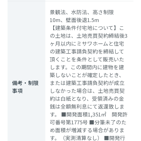
景観法、水防法、高さ制限
10m、壁面後退1.5m
【建築条件付宅地について】こ
の土地は、土地売買契約締結後3
ヶ月以内にミサワホームと住宅
の建築工事請負契約を締結して
頂くことを条件として販売いた
します。この期間内に建物を建
築しないことが確定したとき、
備考・制限
または建築工事請負契約が成立
事項
しなかった場合は、土地売買契
約は白紙となり、受領済みの金
銭は全額無利息にて返還致しま
す。 ■開発面積1,351㎡ 開発許
可番号第1775号 ■分筆未了のた
め面積が増減する場合がありま
す。（実測清算なし） ■開発行