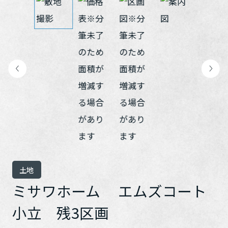
再開発・官民連携事業
土地活用実例
展示
場・
イベント情報
企業・IR
住まいるりんぐ（ロングサポート）
リフォーム事例
住まいづくりガイド
分譲マンション開発事業
カタログ請求
法人のお客さま
保証制度
事業用
買う
ニュース
収益不動産・投資開発事業
住まいのご相談
アフターメンテナンス
企業不動産活用（CRE）戦略
MISAWAについて
建築再生事業
事業用リノベーション
分譲住宅（建売・土地）検索
ミサワリフォーム
社宅建築
ミサワホームグループ
事業用売買
ホテル・旅館リフォーム
中古住宅検索
ご相談窓口
医療・介護・子育て・障がい福祉施設
IR情報
スムストック検索
リフォーム営業所
事業用地・事業用建物
SDGs
お客様センター
分譲マンション検索
これから土地活用・賃貸経営をご検討の方
分譲用地
環境活動
土地
土地活用の基礎から長期安定経営を目指すオーナー様まで、賃貸経
売る
ミサワホーム エムズコート
[MISAWA RELAY]
営に役立つ多彩な情報を幅広くお届けします。
これからリフォームをご検討の方
採用情報
実例動画や基礎知識、収納の工夫など、理想の住まいを叶えるリフ
小立 残3区画
ホームラウンジ 土地活用・賃貸経営
ォームの具体策とアイデアを豊富にご用意しています。
住まいの売却
ミサワホームオーナーさま・リフォーム工事ご契約者さまとミサワ
すべてのフィールドに新しい価値をデザインし、持続可能な未来志