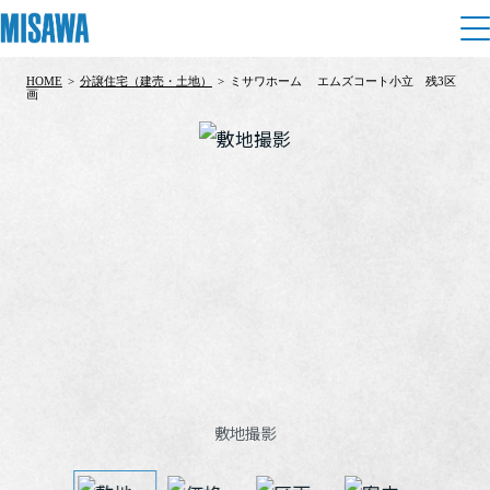
HOME
>
分譲住宅（建売・土地）
>
ミサワホーム エムズコート小立 残3区
住まい
画
建てる
土地活用
[注文住宅]
個人のお客さま
商品ラインアップ
リフォーム
デザイン
戸建て・マンション
賃貸住宅
まちづくり
テクノロジー（住まいの性能）
賃貸併用住宅
複合開発・投資開発
ミサワリフォームとは
建築事例・建築実例
オーナーサポート
店舗・各種施設
リフォームの流れ
デザイナーズギャラリー
敷地撮影
サポートメニュー
複合開発事業（ASMACI-アスマチ-）
土地活用モデルルーム見学
企
業・
IR情報
リフォームメニュー
インテリア