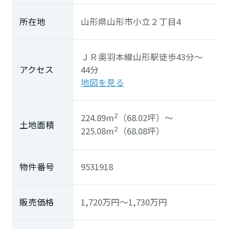
ミサワアイデンティティ
所在地
山形県山形市小立２丁目4
ＪＲ奥羽本線
山形駅
徒歩43分～
アクセス
44分
地図を見る
224.89m
（68.02坪）
～
2
土地面積
225.08m
（68.08坪）
2
物件番号
9531918
販売価格
1,720
万円
～1,730
万円