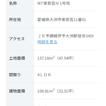
ホームを結ぶコミュニケーションサイト。お得・便利・安心なコン
新卒者採用
名称
MT東若宮IV 1号地
向のまちづくりを実現していきます。
ホームラウンジ リフォーム
テンツや、ミサワホームからの大切なお知らせなど配信していま
す。
ミサワゼネラルソリューション
中途採用
これから住まいをご検討の方
所在地
愛媛県大洲市東若宮11番51
ミサワオーナーズクラブ
多彩な動画やこだわりが詰まった建築実例、注目の最新情報など、
障がい者採用
住まいづくりを楽しく学べるデジタルラウンジです。
ＪＲ予讃線
伊予大洲駅
徒歩34分
ホームラウンジ 新築・戸建て
ウエルネス事業
アクセス
地図を見る
海外事業
157.18m
（47.54坪）
土地面積
2
間取り
4ＬＤＫ
106.81m
（32.31坪）
建物面積
2