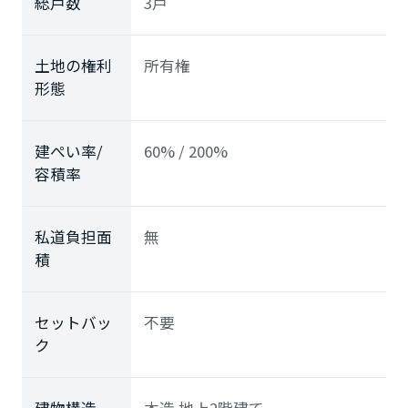
総戸数
3戸
土地の権利
所有権
形態
建ぺい率/
60% / 200%
容積率
私道負担面
無
積
セットバッ
不要
ク