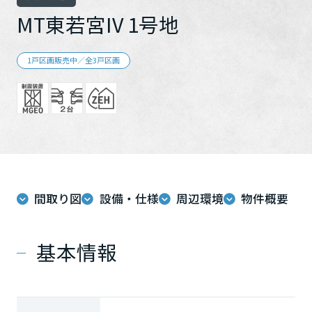
再開発・官民連携事業
土地活用実例
展示
場・
イベント情報
MT東若宮IV 1号地
企業・IR
住まいるりんぐ（ロングサポート）
リフォーム事例
住まいづくりガイド
分譲マンション開発事業
カタログ請求
法人のお客さま
保証制度
1戸区画販売中／全3戸区画
事業用
買う
ニュース
収益不動産・投資開発事業
住まいのご相談
アフターメンテナンス
企業不動産活用（CRE）戦略
MISAWAについて
建築再生事業
事業用リノベーション
分譲住宅（建売・土地）検索
ミサワリフォーム
社宅建築
ミサワホームグループ
事業用売買
ホテル・旅館リフォーム
中古住宅検索
ご相談窓口
医療・介護・子育て・障がい福祉施設
IR情報
スムストック検索
リフォーム営業所
事業用地・事業用建物
SDGs
間取り図
設備・仕様
周辺環境
物件概要
お客様センター
分譲マンション検索
これから土地活用・賃貸経営をご検討の方
分譲用地
環境活動
土地活用の基礎から長期安定経営を目指すオーナー様まで、賃貸経
基本情報
売る
[MISAWA RELAY]
営に役立つ多彩な情報を幅広くお届けします。
これからリフォームをご検討の方
採用情報
実例動画や基礎知識、収納の工夫など、理想の住まいを叶えるリフ
ホームラウンジ 土地活用・賃貸経営
ォームの具体策とアイデアを豊富にご用意しています。
住まいの売却
ミサワホームオーナーさま・リフォーム工事ご契約者さまとミサワ
すべてのフィールドに新しい価値をデザインし、持続可能な未来志