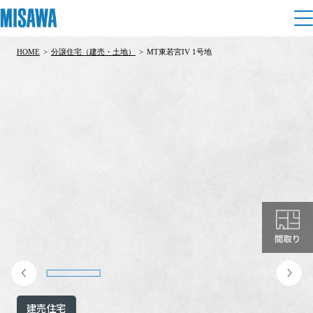
HOME
>
分譲住宅（建売・土地）
>
MT東若宮IV 1号地
住まい
建てる
土地活用
[注文住宅]
個人のお客さま
商品ラインアップ
リフォーム
デザイン
戸建て・マンション
賃貸住宅
まちづくり
テクノロジー（住まいの性能）
賃貸併用住宅
複合開発・投資開発
ミサワリフォームとは
建築事例・建築実例
オーナーサポート
店舗・各種施設
リフォームの流れ
デザイナーズギャラリー
サポートメニュー
複合開発事業（ASMACI-アスマチ-）
土地活用モデルルーム見学
企
業・
IR情報
リフォームメニュー
インテリア
建売住宅