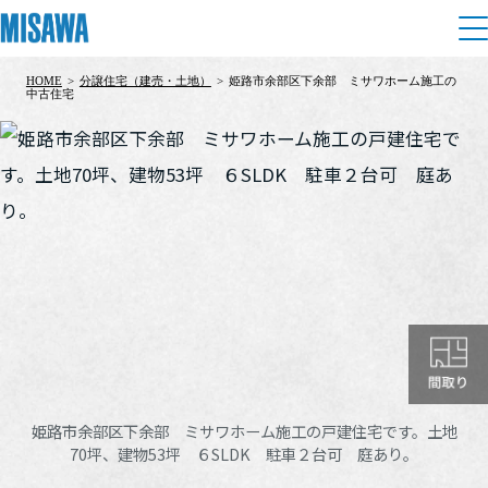
HOME
>
分譲住宅（建売・土地）
>
姫路市余部区下余部 ミサワホーム施工の
住まい
中古住宅
建てる
土地活用
[注文住宅]
個人のお客さま
商品ラインアップ
リフォーム
デザイン
戸建て・マンション
賃貸住宅
まちづくり
テクノロジー（住まいの性能）
賃貸併用住宅
複合開発・投資開発
ミサワリフォームとは
建築事例・建築実例
オーナーサポート
店舗・各種施設
リフォームの流れ
デザイナーズギャラリー
姫路市余部区下余部 ミサワホーム施工の戸建住宅です。土地
サポートメニュー
複合開発事業（ASMACI-アスマチ-）
土地活用モデルルーム見学
70坪、建物53坪 ６SLDK 駐車２台可 庭あり。
企
業・
IR情報
リフォームメニュー
インテリア