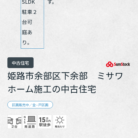
ホームを結ぶコミュニケーションサイト。お得・便利・安心なコン
新卒者採用
向のまちづくりを実現していきます。
ホームラウンジ リフォーム
テンツや、ミサワホームからの大切なお知らせなど配信していま
す。
ミサワゼネラルソリューション
中途採用
これから住まいをご検討の方
ミサワオーナーズクラブ
多彩な動画やこだわりが詰まった建築実例、注目の最新情報など、
障がい者採用
住まいづくりを楽しく学べるデジタルラウンジです。
ホームラウンジ 新築・戸建て
ウエルネス事業
中古住宅
姫路市余部区下余部 ミサワ
海外事業
ホーム施工の中古住宅
区画販売中／全--戸区画