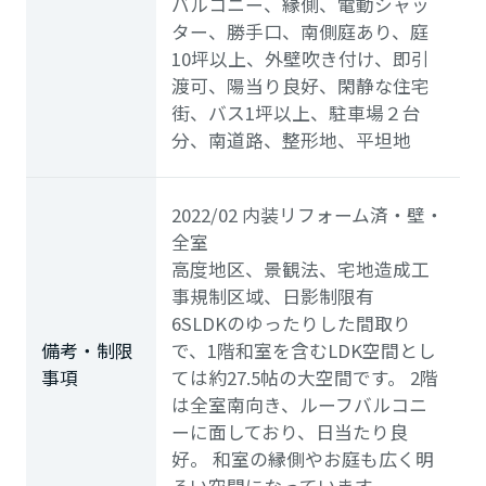
バルコニー、縁側、電動シャッ
ター、勝手口、南側庭あり、庭
10坪以上、外壁吹き付け、即引
渡可、陽当り良好、閑静な住宅
街、バス1坪以上、駐車場２台
分、南道路、整形地、平坦地
2022/02 内装リフォーム済・壁・
全室
高度地区、景観法、宅地造成工
事規制区域、日影制限有
6SLDKのゆったりした間取り
備考・制限
で、1階和室を含むLDK空間とし
事項
ては約27.5帖の大空間です。 2階
は全室南向き、ルーフバルコニ
ーに面しており、日当たり良
好。 和室の縁側やお庭も広く明
るい空間になっています。