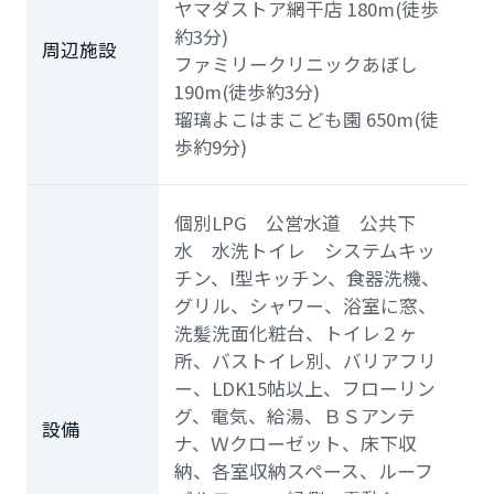
ヤマダストア網干店
180m(徒歩
約3分)
周辺施設
ファミリークリニックあぼし
190m(徒歩約3分)
瑠璃よこはまこども園
650m(徒
歩約9分)
個別LPG 公営水道 公共下
水 水洗トイレ システムキッ
チン、I型キッチン、食器洗機、
グリル、シャワー、浴室に窓、
洗髪洗面化粧台、トイレ２ヶ
所、バストイレ別、バリアフリ
ー、LDK15帖以上、フローリン
グ、電気、給湯、ＢＳアンテ
設備
ナ、Ｗクローゼット、床下収
納、各室収納スペース、ルーフ