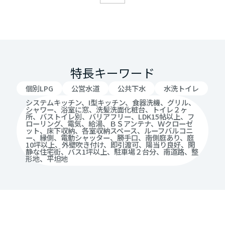
特長キーワード
個別LPG
公営水道
公共下水
水洗トイレ
システムキッチン、I型キッチン、食器洗機、グリル、
シャワー、浴室に窓、洗髪洗面化粧台、トイレ２ヶ
所、バストイレ別、バリアフリー、LDK15帖以上、フ
ローリング、電気、給湯、ＢＳアンテナ、Ｗクローゼ
ット、床下収納、各室収納スペース、ルーフバルコニ
ー、縁側、電動シャッター、勝手口、南側庭あり、庭
10坪以上、外壁吹き付け、即引渡可、陽当り良好、閑
静な住宅街、バス1坪以上、駐車場２台分、南道路、整
形地、平坦地