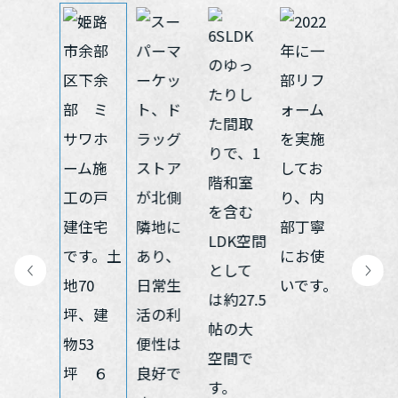
再開発・官民連携事業
土地活用実例
展示
場・
イベント情報
企業・IR
住まいるりんぐ（ロングサポート）
リフォーム事例
住まいづくりガイド
分譲マンション開発事業
カタログ請求
法人のお客さま
保証制度
事業用
買う
ニュース
収益不動産・投資開発事業
住まいのご相談
アフターメンテナンス
企業不動産活用（CRE）戦略
MISAWAについて
建築再生事業
事業用リノベーション
分譲住宅（建売・土地）検索
ミサワリフォーム
社宅建築
ミサワホームグループ
事業用売買
ホテル・旅館リフォーム
中古住宅検索
ご相談窓口
医療・介護・子育て・障がい福祉施設
IR情報
スムストック検索
リフォーム営業所
事業用地・事業用建物
SDGs
お客様センター
分譲マンション検索
これから土地活用・賃貸経営をご検討の方
分譲用地
環境活動
土地活用の基礎から長期安定経営を目指すオーナー様まで、賃貸経
売る
[MISAWA RELAY]
営に役立つ多彩な情報を幅広くお届けします。
これからリフォームをご検討の方
採用情報
実例動画や基礎知識、収納の工夫など、理想の住まいを叶えるリフ
ホームラウンジ 土地活用・賃貸経営
ォームの具体策とアイデアを豊富にご用意しています。
住まいの売却
ミサワホームオーナーさま・リフォーム工事ご契約者さまとミサワ
すべてのフィールドに新しい価値をデザインし、持続可能な未来志