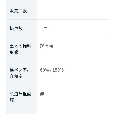
販売戸数
総戸数
--戸
土地の権利
所有権
形態
建ぺい率/
60% / 150%
容積率
私道負担面
無
積