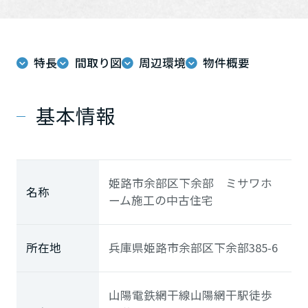
ミサワアイデンティティ
特長
間取り図
周辺環境
物件概要
基本情報
姫路市余部区下余部 ミサワホ
名称
ーム施工の中古住宅
所在地
兵庫県姫路市余部区下余部385-6
山陽電鉄網干線
山陽網干駅
徒歩