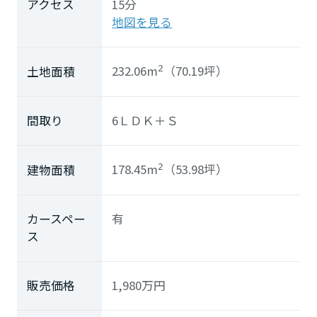
アクセス
15分
地図を見る
232.06m
（70.19坪）
土地面積
2
間取り
6ＬＤＫ＋Ｓ
178.45m
（53.98坪）
建物面積
2
カースペー
有
ス
販売価格
1,980
万円