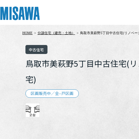
HOME
>
分譲住宅（建売・土地）
>
鳥取市美萩野5丁目中古住宅(リノベー
リフォーム
住まい
土地活用
まちづくり
オーナーサポート
企業・IR情報
中古住宅
建てる
個人のお客さま
戸建て・マンション
複合開発・投資開発
サポートメニュー
企業・IR
鳥取市美萩野5丁目中古住宅(
[注文住宅]
宅)
商品ラインアップ
賃貸住宅
ミサワリフォームとは
複合開発事業（ASMACI-アスマチ-）
住まいるりんぐ（ロングサポート）
ニュース
デザイン
賃貸併用住宅
リフォームの流れ
再開発・官民連携事業
保証制度
MISAWAについて
区画販売中／全--戸区画
テクノロジー（住まいの性能）
店舗・各種施設
リフォームメニュー
分譲マンション開発事業
アフターメンテナンス
ミサワホームグループ
建築事例・建築実例
土地活用モデルルーム見学
リフォーム事例
収益不動産・投資開発事業
ミサワリフォーム
IR情報
デザイナーズギャラリー
土地活用実例
建築再生事業
SDGs