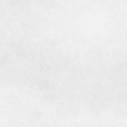
[MISAWA RELAY]
海外事業
住まいの売却