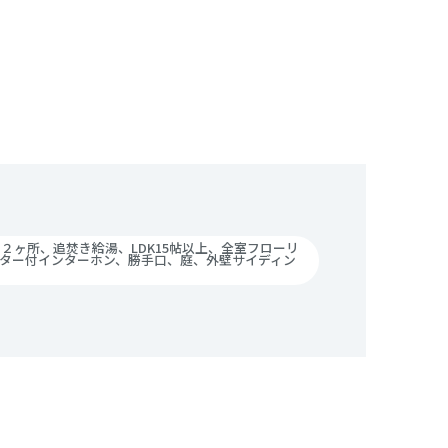
２ヶ所、追焚き給湯、LDK15帖以上、全室フローリ
ター付インターホン、勝手口、庭、外壁サイディン