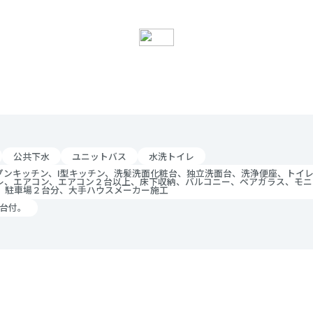
公共下水
ユニットバス
水洗トイレ
プンキッチン、I型キッチン、洗髪洗面化粧台、独立洗面台、洗浄便座、トイレ
レ、エアコン、エアコン２台以上、床下収納、バルコニー、ペアガラス、モニ
ム、駐車場２台分、大手ハウスメーカー施工
3台付。