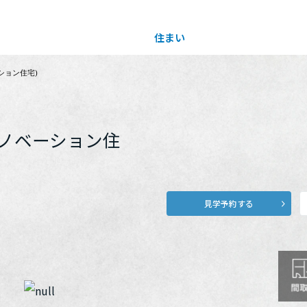
住まい
土地活用
ション住宅)
買う
法人のお客さま
事業用
事業用売買
ご相談窓口
採用情報
リノベーション住
分譲住宅（建売・土地）検索
企業不動産活用（CRE）戦略
事業用リノベーション
事業用地・事業用建物
お客様センター
新卒者採用
見学予約する
中古住宅検索
社宅建築
ホテル・旅館リフォーム
分譲用地
中途採用
スムストック検索
医療・介護・子育て・障がい福祉施設
障がい者採用
リフォーム営業所
分譲マンション検索
ウエルネス事業
売る