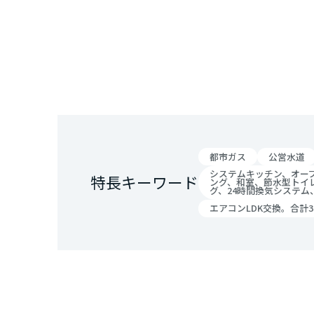
都市ガス
公営水道
システムキッチン、オー
特長キーワード
ング、和室、節水型トイ
グ、24時間換気システ
エアコンLDK交換。合計