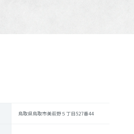
鳥取県鳥取市美萩野５丁目527番44