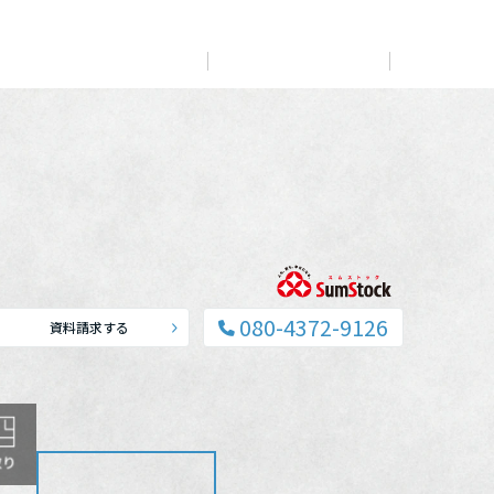
展示
場・
イベント情報
カタログ請求
住まいのご相談
リフォーム
まちづくり
オーナーサポート
企
業・
IR情報
閉じる
閉じる
閉じる
閉じる
閉じる
閉じる
これから土地活用・賃貸経営をご検討の方
これからリフォームをご検討の方
これから住まいをご検討の方
すべてのフィールドに新しい価値をデザインし、持続可能
多彩な動画やこだわりが詰まった建築実例、注目の最新情
土地活用の基礎から長期安定経営を目指すオーナー様ま
実例動画や基礎知識、収納の工夫など、理想の住まいを叶
ミサワホームオーナーさま・リフォーム工事ご契約者さま
な未来志向のまちづくりを実現していきます。
報など、住まいづくりを楽しく学べるデジタルラウンジで
で、賃貸経営に役立つ多彩な情報を幅広くお届けします。
えるリフォームの具体策とアイデアを豊富にご用意してい
とミサワホームを結ぶコミュニケーションサイト。お得・
080-4372-9126
す。
ます。
資料請求する
便利・安心なコンテンツや、ミサワホームからの大切なお
ミサワゼネラルソリューション
ホームラウンジ 土地活用・賃貸経営
知らせなど配信しています。
ホームラウンジ 新築・戸建て
ホームラウンジ リフォーム
ミサワアイデンティティ
ミサワオーナーズクラブ