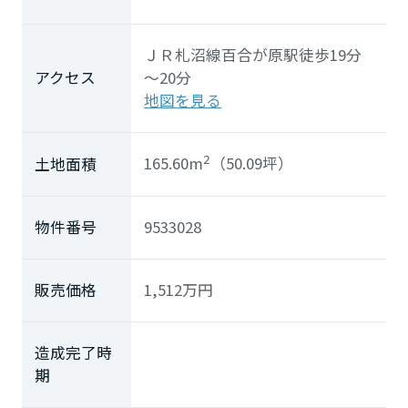
ミサワアイデンティティ
ＪＲ札沼線
百合が原駅
徒歩19分
アクセス
～20分
地図を見る
165.60m
（50.09坪）
土地面積
2
物件番号
9533028
販売価格
1,512
万円
造成完了時
期