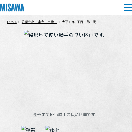
HOME
>
分譲住宅（建売・土地）
>
太平11条1丁目 第二期
住まい
建てる
土地活用
[注文住宅]
個人のお客さま
商品ラインアップ
リフォーム
デザイン
戸建て・マンション
賃貸住宅
まちづくり
テクノロジー（住まいの性能）
賃貸併用住宅
複合開発・投資開発
ミサワリフォームとは
建築事例・建築実例
オーナーサポート
店舗・各種施設
整形地で使い勝手の良い区画です。
リフォームの流れ
デザイナーズギャラリー
サポートメニュー
複合開発事業（ASMACI-アスマチ-）
土地活用モデルルーム見学
企
業・
IR情報
リフォームメニュー
インテリア