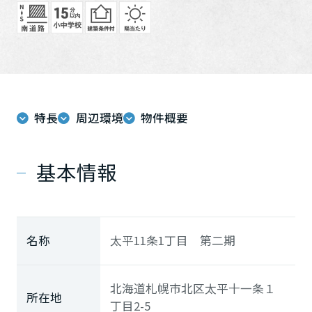
ホームを結ぶコミュニケーションサイト。お得・便利・安心なコン
新卒者採用
向のまちづくりを実現していきます。
ホームラウンジ リフォーム
テンツや、ミサワホームからの大切なお知らせなど配信していま
す。
ミサワゼネラルソリューション
中途採用
これから住まいをご検討の方
ミサワオーナーズクラブ
多彩な動画やこだわりが詰まった建築実例、注目の最新情報など、
障がい者採用
住まいづくりを楽しく学べるデジタルラウンジです。
ホームラウンジ 新築・戸建て
ウエルネス事業
特長
周辺環境
物件概要
基本情報
海外事業
名称
太平11条1丁目 第二期
北海道札幌市北区太平十一条１
所在地
丁目2-5