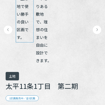
再開発・官民連携事業
土地活用実例
展示
場・
イベント情報
企業・IR
住まいるりんぐ（ロングサポート）
リフォーム事例
住まいづくりガイド
分譲マンション開発事業
カタログ請求
法人のお客さま
保証制度
事業用
買う
ニュース
収益不動産・投資開発事業
住まいのご相談
アフターメンテナンス
企業不動産活用（CRE）戦略
MISAWAについて
建築再生事業
事業用リノベーション
分譲住宅（建売・土地）検索
ミサワリフォーム
社宅建築
ミサワホームグループ
事業用売買
ホテル・旅館リフォーム
中古住宅検索
ご相談窓口
医療・介護・子育て・障がい福祉施設
IR情報
スムストック検索
リフォーム営業所
事業用地・事業用建物
SDGs
お客様センター
分譲マンション検索
これから土地活用・賃貸経営をご検討の方
分譲用地
土地
環境活動
土地活用の基礎から長期安定経営を目指すオーナー様まで、賃貸経
太平11条1丁目 第二期
売る
[MISAWA RELAY]
営に役立つ多彩な情報を幅広くお届けします。
これからリフォームをご検討の方
採用情報
実例動画や基礎知識、収納の工夫など、理想の住まいを叶えるリフ
ホームラウンジ 土地活用・賃貸経営
1区画販売中／全5区画
ォームの具体策とアイデアを豊富にご用意しています。
住まいの売却
ミサワホームオーナーさま・リフォーム工事ご契約者さまとミサワ
すべてのフィールドに新しい価値をデザインし、持続可能な未来志